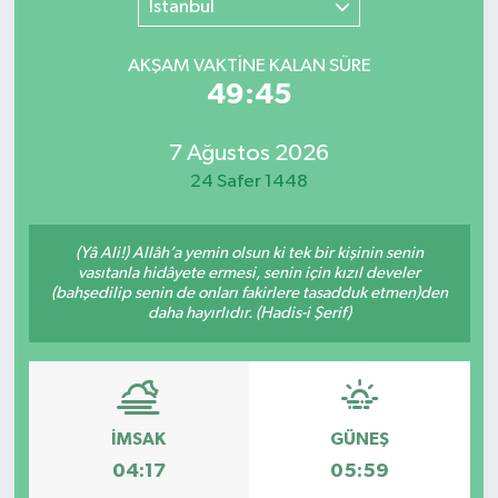
İstanbul
SINAVLAR
AKADEMİK/BİLİM
AKŞAM VAKTİNE KALAN SÜRE
49:45
YARIŞMA/ETKİNLİKLER
MEVZUAT/KARARLAR
7 Ağustos 2026
ANKET
24 Safer 1448
(Yâ Ali!) Allâh’a yemin olsun ki tek bir kişinin senin
vasıtanla hidâyete ermesi, senin için kızıl develer
(bahşedilip senin de onları fakirlere tasadduk etmen)den
daha hayırlıdır. (Hadis-i Şerif)
İMSAK
GÜNEŞ
04:17
05:59