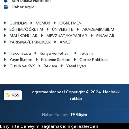
Son Dakika Haberleri
Haber Arşivi
GÜNDEM
MEMUR
ÖĞRETMEN
EĞİTİM/ÖĞRETİM
ÜNİVERSİTE
AKADEMİK/BİLİM
MALİ KONULAR
MEVZUAT/KARARLAR
SINAVLAR
YARIŞMA/ETKİNLİKLER
ANKET
Hakkımızda
Künye ve İletişim
İletişim
Yayın İlkeleri
Kullanım Şartları
Çerez Politikası
Gizlilik ve KVK
Reklam
Yasal Uyarı
ogretmenler.net I Copyright © 2024. Her hakkı
RSS
saklıdır
Haber Yazılımı:
TE Bilişim
En iyi site deneyimi sağlamak için çerezlerden