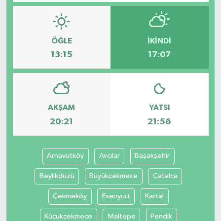
ÖĞLE
İKINDI
13:15
17:07
AKŞAM
YATSI
20:21
21:56
Arnavutköy
Avcılar
Başakşehir
Beylikdüzü
Büyükçekmece
Çatalca
Çekmeköy
Esenyurt
Kartal
Küçükçekmece
Maltepe
Pendik