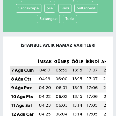
Sancaktepe
Şile
Silivri
Sultanbeyli
Sultangazi
Tuzla
İSTANBUL AYLIK NAMAZ VAKITLERI
İMSAK
GÜNEŞ
ÖĞLE
İKINDI
AKŞA
7 Ağu Cum
04:17
05:59
13:15
17:07
20:21
8 Ağu Cts
04:19
06:00
13:15
17:07
20:20
9 Ağu Paz
04:20
06:01
13:15
17:06
20:19
10 Ağu Pts
04:22
06:02
13:15
17:06
20:18
11 Ağu Sal
04:23
06:03
13:14
17:05
20:16
12 Ağu Çar
04:25
06:04
13:14
17:05
20:15