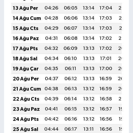
13 Ağu Per
04:26
06:05
13:14
17:04
20:14
14 Ağu Cum
04:28
06:06
13:14
17:03
20:12
15 Ağu Cts
04:29
06:07
13:14
17:03
20:11
16 Ağu Paz
04:31
06:08
13:14
17:02
20:10
17 Ağu Pts
04:32
06:09
13:13
17:02
20:08
18 Ağu Sal
04:34
06:10
13:13
17:01
20:07
19 Ağu Çar
04:35
06:11
13:13
17:00
20:05
20 Ağu Per
04:37
06:12
13:13
16:59
20:04
21 Ağu Cum
04:38
06:13
13:12
16:59
20:02
22 Ağu Cts
04:39
06:14
13:12
16:58
20:01
23 Ağu Paz
04:41
06:15
13:12
16:57
19:59
24 Ağu Pts
04:42
06:16
13:12
16:56
19:58
25 Ağu Sal
04:44
06:17
13:11
16:56
19:56