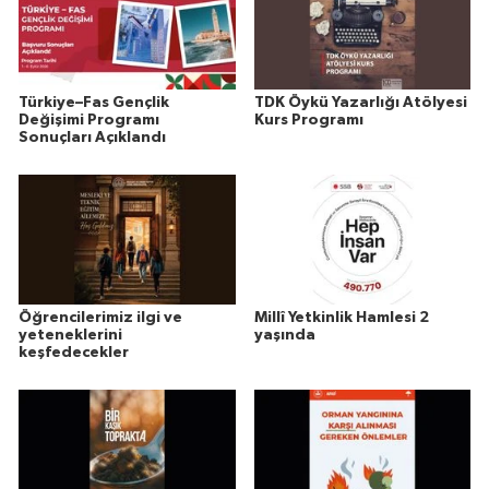
Türkiye–Fas Gençlik
TDK Öykü Yazarlığı Atölyesi
Değişimi Programı
Kurs Programı
Sonuçları Açıklandı
Öğrencilerimiz ilgi ve
Millî Yetkinlik Hamlesi 2
yeteneklerini
yaşında
keşfedecekler