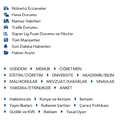
Nöbetçi Eczaneler
Hava Durumu
Namaz Vakitleri
Trafik Durumu
Süper Lig Puan Durumu ve Fikstür
Tüm Manşetler
Son Dakika Haberleri
Haber Arşivi
GÜNDEM
MEMUR
ÖĞRETMEN
EĞİTİM/ÖĞRETİM
ÜNİVERSİTE
AKADEMİK/BİLİM
MALİ KONULAR
MEVZUAT/KARARLAR
SINAVLAR
YARIŞMA/ETKİNLİKLER
ANKET
Hakkımızda
Künye ve İletişim
İletişim
Yayın İlkeleri
Kullanım Şartları
Çerez Politikası
Gizlilik ve KVK
Reklam
Yasal Uyarı