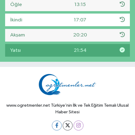
Öğle
13:15
İkindi
17:07
Akşam
20:20
Yatsı
21:54
www.ogretmenler.net Türkiye’nin İlk ve Tek Eğitim Temalı Ulusal
Haber Sitesi