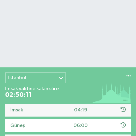
İstanbul
İmsak vaktine kalan süre
02:50:10
İmsak
04:19
Güneş
06:00