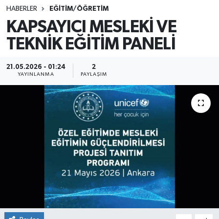
HABERLER
EĞİTİM/ÖĞRETİM
SINAVLAR
AKADEMİK/BİLİM
KAPSAYICI MESLEKİ VE
TEKNİK EĞİTİM PANELİ
YARIŞMA/ETKİNLİKLER
MEVZUAT/KARARLAR
ANKET
21.05.2026 - 01:24
2
YAYINLANMA
PAYLAŞIM