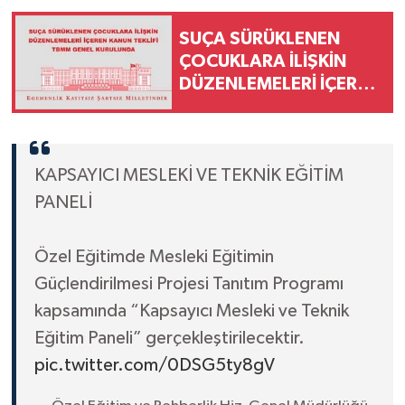
SUÇA SÜRÜKLENEN
ÇOCUKLARA İLİŞKİN
DÜZENLEMELERİ İÇEREN
KANUN TEKLİFİ TBMM
GENEL KURULUNDA
KAPSAYICI MESLEKİ VE TEKNİK EĞİTİM
PANELİ
Özel Eğitimde Mesleki Eğitimin
Güçlendirilmesi Projesi Tanıtım Programı
kapsamında “Kapsayıcı Mesleki ve Teknik
Eğitim Paneli” gerçekleştirilecektir.
pic.twitter.com/0DSG5ty8gV