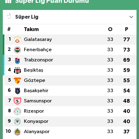
Süper Lig Puan Durumu
Süper Lig
#
Takım
O
P
1
Galatasaray
33
77
2
Fenerbahçe
33
73
3
Trabzonspor
33
69
4
Beşiktaş
33
59
5
Göztepe
33
55
6
Başakşehir
33
54
7
Samsunspor
33
48
8
Rizespor
33
40
9
Konyaspor
33
40
10
Alanyaspor
33
37