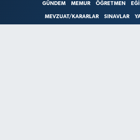
GÜNDEM
MEMUR
ÖĞRETMEN
EĞ
SINAVLAR
AKADEMİK/BİLİM
MEVZUAT/KARARLAR
SINAVLAR
Y
YARIŞMA/ETKİNLİKLER
MEVZUAT/KARARLAR
ANKET