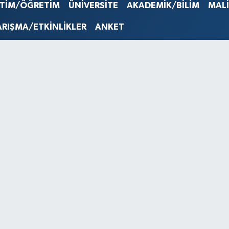
STERLİN
İTİM/ÖĞRETİM
ÜNİVERSİTE
AKADEMİK/BİLİM
MAL
61,603
G.ALTIN
ARIŞMA/ETKİNLİKLER
ANKET
6862,0
BİST10
14.598
BITCOI
79.591,