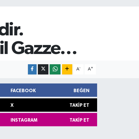
dir.
il Gazze…
-
+
A
A
FACEBOOK
BEĞEN
X
TAKIP ET
INSTAGRAM
TAKIP ET