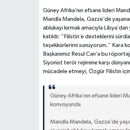
Güney Afrika’nın efsane lideri Man
Mandla Mandela, Gazze’de yaşanan i
ablukayı kırmak amacıyla Libya’dan 
katıldı: “Filistin’e desteklerini sürd
teşekkürlerimi sunuyorum.” Kara k
Başkanımız Resul Can’a bu röportajı
Siyonist terör rejimine karşı dünyanın 
mücadele etmeyi, Özgür Filistin içi
Güney Afrika’nın efsane lideri M
konvoyunda
Mandla Mandela, Gazze’de yaşan