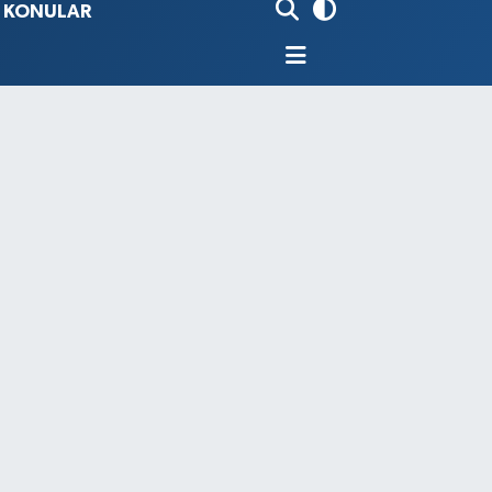
İ KONULAR
80
%0.18
9000
%0.19
0
,00
%0
N
74
%-1.82