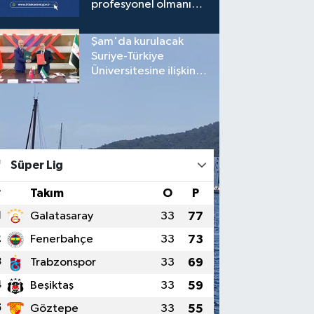
profesyonel olmanıza
gerek yok!
Şam'da kurulacak
Suriye-Türkiye
Üniversitesine ilişkin
mutabakat zaptı
imzalandı
Süper Lig Puan Durumu
Süper Lig
#
Takım
O
P
1
Galatasaray
33
77
2
Fenerbahçe
33
73
3
Trabzonspor
33
69
4
Beşiktaş
33
59
5
Göztepe
33
55