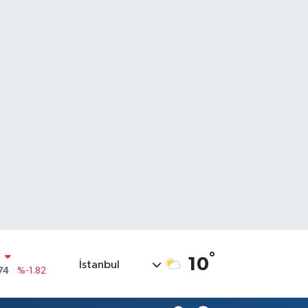
°
10
İstanbul
20
%0.02
90
%0.19