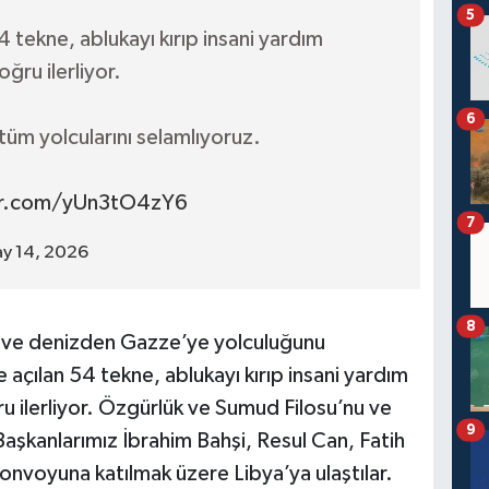
5
 tekne, ablukayı kırıp insani yardım
ğru ilerliyor.
6
üm yolcularını selamlıyoruz.
ter.com/yUn3tO4zY6
7
y 14, 2026
8
 ve denizden Gazze’ye yolculuğunu
açılan 54 tekne, ablukayı kırıp insani yardım
 ilerliyor. Özgürlük ve Sumud Filosu’nu ve
9
Başkanlarımız İbrahim Bahşi, Resul Can, Fatih
konvoyuna katılmak üzere Libya’ya ulaştılar.