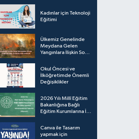
Kadınlar için Teknoloji
Eğitimi
Ülkemiz Genelinde
Meydana Gelen
Yangınlara İlişkin Son
Durum
Okul Öncesi ve
İlköğretimde Önemli
Değişiklikler
2026 Yılı Millî Eğitim
Bakanlığına Bağlı
Eğitim Kurumlarına İlk
Defa Yönetici
Görevlendirme
Canva ile Tasarım
Takvimi (Güncel)
yapmak için