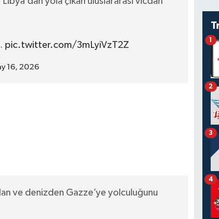
 Libya’dan yola çıkan uluslararası vicdan
T
1
n…
pic.twitter.com/3mLyiVzT2Z
y 16, 2026
2
3
4
dan ve denizden Gazze’ye yolculuğunu