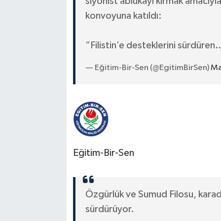
siyonist ablukayı kırmak amacıyla
konvoyuna katıldı:
“Filistin’e desteklerini sürdüre
— Eğitim-Bir-Sen (@EgitimBirSen)
Ma
Eğitim-Bir-Sen
Özgürlük ve Sumud Filosu, kara
sürdürüyor.