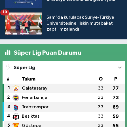
10
Şam'da kurulacak Suriye-Türkiye
Üniversitesine ilişkin mutabakat
zaptı imzalandı
Süper Lig Puan Durumu
Süper Lig
#
Takım
O
P
1
Galatasaray
33
77
2
Fenerbahçe
33
73
3
Trabzonspor
33
69
4
Beşiktaş
33
59
5
Göztepe
33
55