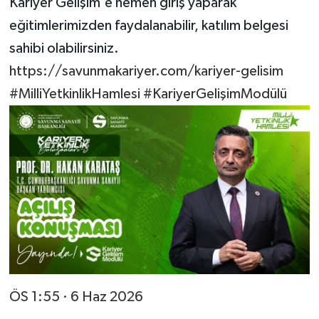
Kariyer Gelişim'e hemen giriş yaparak
eğitimlerimizden faydalanabilir, katılım belgesi
sahibi olabilirsiniz.
https://savunmakariyer.com/kariyer-gelisim
#MilliYetkinlikHamlesi
#KariyerGelişimModülü
ÖS 1:55 · 6 Haz 2026