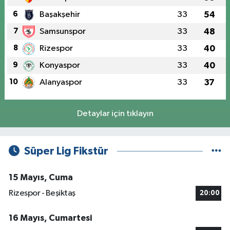
6
Başakşehir
33
54
7
Samsunspor
33
48
8
Rizespor
33
40
9
Konyaspor
33
40
10
Alanyaspor
33
37
Detaylar için tıklayın
Süper Lig Fikstür
15 Mayıs, Cuma
Rizespor - Beşiktaş
20:00
16 Mayıs, Cumartesi