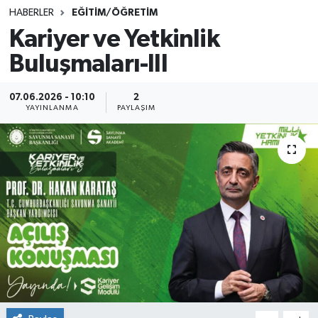
HABERLER
EĞİTİM/ÖĞRETİM
SINAVLAR
AKADEMİK/BİLİM
Kariyer ve Yetkinlik
Buluşmaları-III
YARIŞMA/ETKİNLİKLER
MEVZUAT/KARARLAR
ANKET
07.06.2026 - 10:10
2
YAYINLANMA
PAYLAŞIM