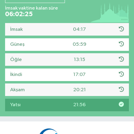
İmsak vaktine kalan süre
06:02:24
İmsak
04:17
Güneş
05:59
Öğle
13:15
İkindi
17:07
Akşam
20:21
Yatsı
21:56