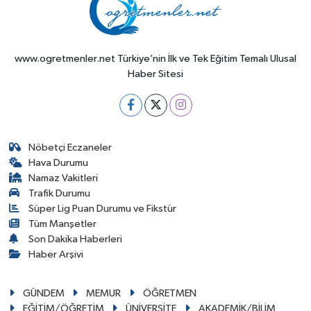
www.ogretmenler.net Türkiye’nin İlk ve Tek Eğitim Temalı Ulusal
Haber Sitesi
Nöbetçi Eczaneler
Hava Durumu
Namaz Vakitleri
Trafik Durumu
Süper Lig Puan Durumu ve Fikstür
Tüm Manşetler
Son Dakika Haberleri
Haber Arşivi
GÜNDEM
MEMUR
ÖĞRETMEN
EĞİTİM/ÖĞRETİM
ÜNİVERSİTE
AKADEMİK/BİLİM