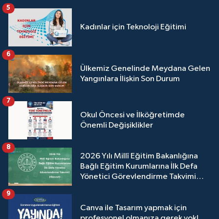
5
Kadınlar için Teknoloji Eğitimi
6
Ülkemiz Genelinde Meydana Gelen
Yangınlara İlişkin Son Durum
7
Okul Öncesi ve İlköğretimde
Önemli Değişiklikler
8
2026 Yılı Millî Eğitim Bakanlığına
Bağlı Eğitim Kurumlarına İlk Defa
Yönetici Görevlendirme Takvimi
(Güncel)
9
Canva ile Tasarım yapmak için
profesyonel olmanıza gerek yok!