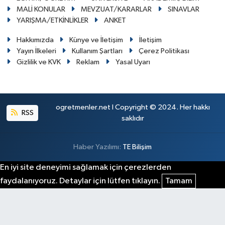
MALİ KONULAR
MEVZUAT/KARARLAR
SINAVLAR
YARIŞMA/ETKİNLİKLER
ANKET
Hakkımızda
Künye ve İletişim
İletişim
Yayın İlkeleri
Kullanım Şartları
Çerez Politikası
Gizlilik ve KVK
Reklam
Yasal Uyarı
ogretmenler.net I Copyright © 2024. Her hakkı
RSS
saklıdır
Haber Yazılımı:
TE Bilişim
En iyi site deneyimi sağlamak için çerezlerden
faydalanıyoruz. Detaylar için lütfen tıklayın.
Tamam