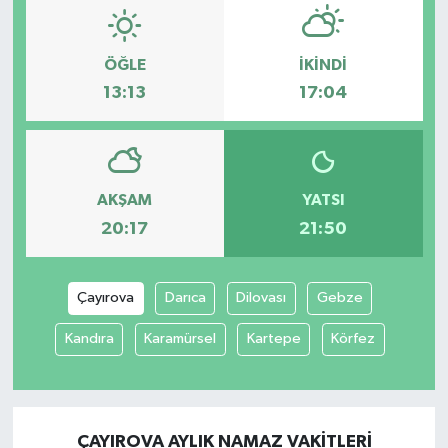
ÖĞLE
İKINDI
13:13
17:04
AKŞAM
YATSI
20:17
21:50
Çayırova
Darıca
Dilovası
Gebze
Kandıra
Karamürsel
Kartepe
Körfez
ÇAYIROVA AYLIK NAMAZ VAKITLERI