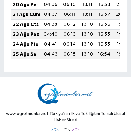
20 Ağu Per
04:36
06:10
13:11
16:58
20:02
21 Ağu Cum
04:37
06:11
13:11
16:57
20:00
22 Ağu Cts
04:38
06:12
13:10
16:56
19:59
23 Ağu Paz
04:40
06:13
13:10
16:55
19:57
24 Ağu Pts
04:41
06:14
13:10
16:55
19:56
25 Ağu Sal
04:43
06:15
13:10
16:54
19:54
www.ogretmenler.net Türkiye’nin İlk ve Tek Eğitim Temalı Ulusal
Haber Sitesi