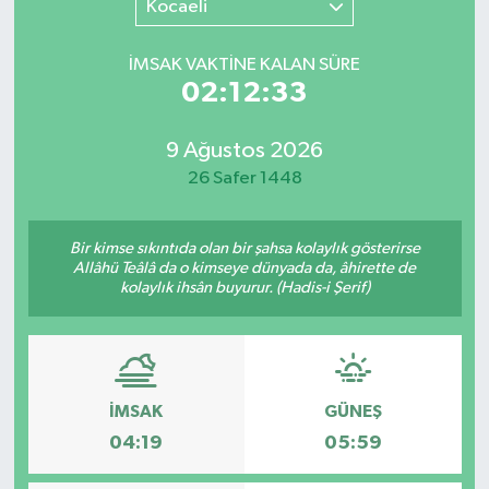
Kocaeli
SINAVLAR
AKADEMİK/BİLİM
İMSAK VAKTİNE KALAN SÜRE
02:12:33
YARIŞMA/ETKİNLİKLER
MEVZUAT/KARARLAR
9 Ağustos 2026
ANKET
26 Safer 1448
Bir kimse sıkıntıda olan bir şahsa kolaylık gösterirse
Allâhü Teâlâ da o kimseye dünyada da, âhirette de
kolaylık ihsân buyurur. (Hadis-i Şerif)
İMSAK
GÜNEŞ
04:19
05:59