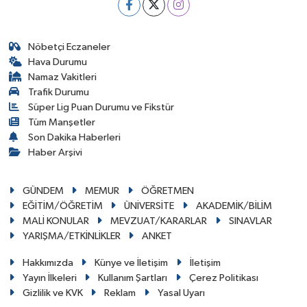
Nöbetçi Eczaneler
Hava Durumu
Namaz Vakitleri
Trafik Durumu
Süper Lig Puan Durumu ve Fikstür
Tüm Manşetler
Son Dakika Haberleri
Haber Arşivi
GÜNDEM
MEMUR
ÖĞRETMEN
EĞİTİM/ÖĞRETİM
ÜNİVERSİTE
AKADEMİK/BİLİM
MALİ KONULAR
MEVZUAT/KARARLAR
SINAVLAR
YARIŞMA/ETKİNLİKLER
ANKET
Hakkımızda
Künye ve İletişim
İletişim
Yayın İlkeleri
Kullanım Şartları
Çerez Politikası
Gizlilik ve KVK
Reklam
Yasal Uyarı