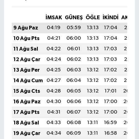
İMSAK
GÜNEŞ
ÖĞLE
İKINDI
AKŞA
9 Ağu Paz
04:19
05:59
13:13
17:04
20:17
10 Ağu Pts
04:21
06:00
13:13
17:04
20:16
11 Ağu Sal
04:22
06:01
13:13
17:03
20:14
12 Ağu Çar
04:24
06:02
13:13
17:03
20:13
13 Ağu Per
04:25
06:03
13:12
17:02
20:12
14 Ağu Cum
04:27
06:04
13:12
17:02
20:10
15 Ağu Cts
04:28
06:05
13:12
17:01
20:09
16 Ağu Paz
04:30
06:06
13:12
17:00
20:07
17 Ağu Pts
04:31
06:07
13:12
17:00
20:06
18 Ağu Sal
04:33
06:08
13:11
16:59
20:05
19 Ağu Çar
04:34
06:09
13:11
16:58
20:03