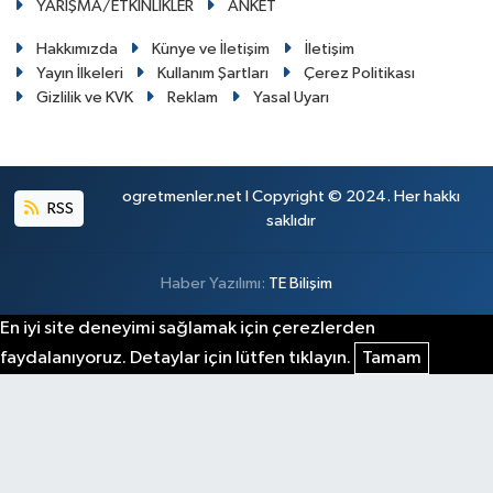
YARIŞMA/ETKİNLİKLER
ANKET
Hakkımızda
Künye ve İletişim
İletişim
Yayın İlkeleri
Kullanım Şartları
Çerez Politikası
Gizlilik ve KVK
Reklam
Yasal Uyarı
ogretmenler.net I Copyright © 2024. Her hakkı
RSS
saklıdır
Haber Yazılımı:
TE Bilişim
En iyi site deneyimi sağlamak için çerezlerden
faydalanıyoruz. Detaylar için lütfen tıklayın.
Tamam