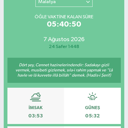
Malatya
SINAVLAR
AKADEMİK/BİLİM
ÖĞLE VAKTİNE KALAN SÜRE
05:40:50
YARIŞMA/ETKİNLİKLER
MEVZUAT/KARARLAR
7 Ağustos 2026
ANKET
24 Safer 1448
Dört şey, Cennet hazinelerindendir: Sadakayı gizli
vermek, musibeti gizlemek, sıla-i rahim yapmak ve "Lâ
havle ve lâ kuvvete illâ billâh" demek. (Hadis-i Şerif)
İMSAK
GÜNEŞ
03:53
05:32