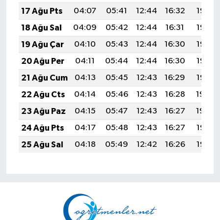
17 Ağu Pts
04:07
05:41
12:44
16:32
19:37
18 Ağu Sal
04:09
05:42
12:44
16:31
19:36
19 Ağu Çar
04:10
05:43
12:44
16:30
19:35
20 Ağu Per
04:11
05:44
12:44
16:30
19:33
21 Ağu Cum
04:13
05:45
12:43
16:29
19:32
22 Ağu Cts
04:14
05:46
12:43
16:28
19:30
23 Ağu Paz
04:15
05:47
12:43
16:27
19:29
24 Ağu Pts
04:17
05:48
12:43
16:27
19:27
25 Ağu Sal
04:18
05:49
12:42
16:26
19:26