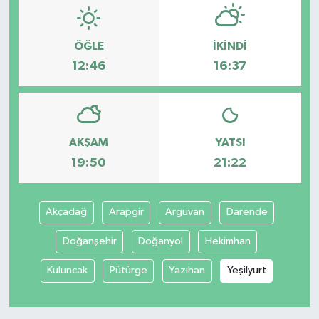
ÖĞLE
İKINDI
12:46
16:37
AKŞAM
YATSI
19:50
21:22
Akçadağ
Arapgir
Arguvan
Darende
Doğanşehir
Doğanyol
Hekimhan
Kuluncak
Pütürge
Yazıhan
Yeşilyurt