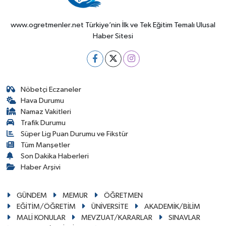
www.ogretmenler.net Türkiye’nin İlk ve Tek Eğitim Temalı Ulusal
Haber Sitesi
Nöbetçi Eczaneler
Hava Durumu
Namaz Vakitleri
Trafik Durumu
Süper Lig Puan Durumu ve Fikstür
Tüm Manşetler
Son Dakika Haberleri
Haber Arşivi
GÜNDEM
MEMUR
ÖĞRETMEN
EĞİTİM/ÖĞRETİM
ÜNİVERSİTE
AKADEMİK/BİLİM
MALİ KONULAR
MEVZUAT/KARARLAR
SINAVLAR