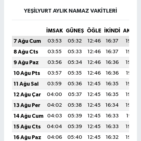
YEŞILYURT AYLIK NAMAZ VAKITLERI
İMSAK
GÜNEŞ
ÖĞLE
İKINDI
AKŞA
7 Ağu Cum
03:53
05:32
12:46
16:37
19:50
8 Ağu Cts
03:55
05:33
12:46
16:37
19:49
9 Ağu Paz
03:56
05:34
12:46
16:36
19:48
10 Ağu Pts
03:57
05:35
12:46
16:36
19:47
11 Ağu Sal
03:59
05:36
12:45
16:35
19:45
12 Ağu Çar
04:00
05:37
12:45
16:35
19:44
13 Ağu Per
04:02
05:38
12:45
16:34
19:43
14 Ağu Cum
04:03
05:39
12:45
16:33
19:41
15 Ağu Cts
04:04
05:39
12:45
16:33
19:40
16 Ağu Paz
04:06
05:40
12:45
16:32
19:39