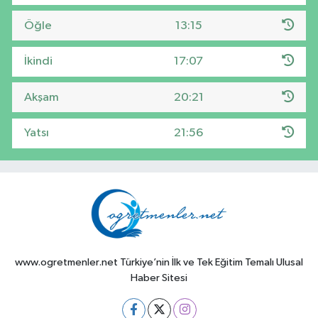
Öğle
13:15
İkindi
17:07
Akşam
20:21
Yatsı
21:56
www.ogretmenler.net Türkiye’nin İlk ve Tek Eğitim Temalı Ulusal
Haber Sitesi