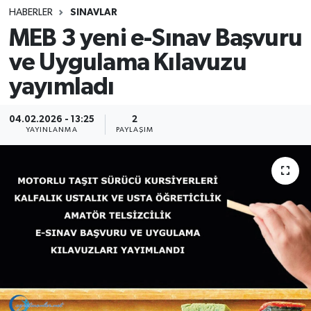
HABERLER
SINAVLAR
SINAVLAR
AKADEMİK/BİLİM
MEB 3 yeni e-Sınav Başvuru
ve Uygulama Kılavuzu
YARIŞMA/ETKİNLİKLER
MEVZUAT/KARARLAR
yayımladı
ANKET
04.02.2026 - 13:25
2
YAYINLANMA
PAYLAŞIM