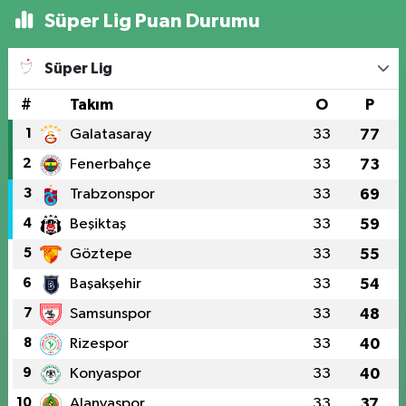
Süper Lig Puan Durumu
Süper Lig
#
Takım
O
P
1
Galatasaray
33
77
2
Fenerbahçe
33
73
3
Trabzonspor
33
69
4
Beşiktaş
33
59
5
Göztepe
33
55
6
Başakşehir
33
54
7
Samsunspor
33
48
8
Rizespor
33
40
9
Konyaspor
33
40
10
Alanyaspor
33
37