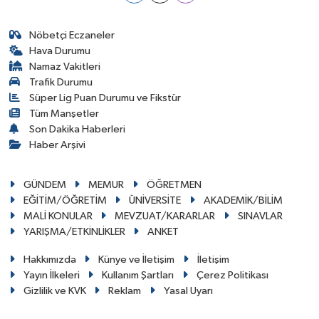
Nöbetçi Eczaneler
Hava Durumu
Namaz Vakitleri
Trafik Durumu
Süper Lig Puan Durumu ve Fikstür
Tüm Manşetler
Son Dakika Haberleri
Haber Arşivi
GÜNDEM
MEMUR
ÖĞRETMEN
EĞİTİM/ÖĞRETİM
ÜNİVERSİTE
AKADEMİK/BİLİM
MALİ KONULAR
MEVZUAT/KARARLAR
SINAVLAR
YARIŞMA/ETKİNLİKLER
ANKET
Hakkımızda
Künye ve İletişim
İletişim
Yayın İlkeleri
Kullanım Şartları
Çerez Politikası
Gizlilik ve KVK
Reklam
Yasal Uyarı