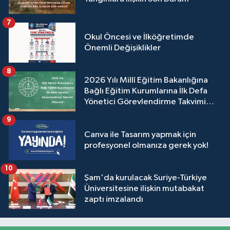
7
Okul Öncesi ve İlköğretimde
Önemli Değişiklikler
8
2026 Yılı Millî Eğitim Bakanlığına
Bağlı Eğitim Kurumlarına İlk Defa
Yönetici Görevlendirme Takvimi
(Güncel)
9
Canva ile Tasarım yapmak için
profesyonel olmanıza gerek yok!
10
Şam'da kurulacak Suriye-Türkiye
Üniversitesine ilişkin mutabakat
zaptı imzalandı