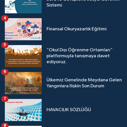
Sistemi
4
Finansal Okuryazarlık Eğitimi
5
“Okul Dışı Öğrenme Ortamları”
platformuyla tanışmaya davet
ediyoruz.
6
Ülkemiz Genelinde Meydana Gelen
Yangınlara İlişkin Son Durum
7
HAVACILIK SÖZLÜĞÜ
8