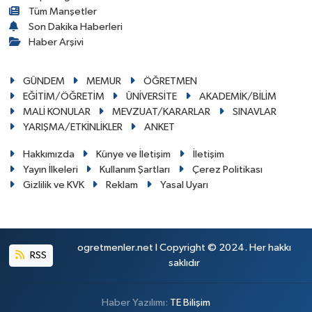
Tüm Manşetler
Son Dakika Haberleri
Haber Arşivi
GÜNDEM
MEMUR
ÖĞRETMEN
EĞİTİM/ÖĞRETİM
ÜNİVERSİTE
AKADEMİK/BİLİM
MALİ KONULAR
MEVZUAT/KARARLAR
SINAVLAR
YARIŞMA/ETKİNLİKLER
ANKET
Hakkımızda
Künye ve İletişim
İletişim
Yayın İlkeleri
Kullanım Şartları
Çerez Politikası
Gizlilik ve KVK
Reklam
Yasal Uyarı
ogretmenler.net I Copyright © 2024. Her hakkı
RSS
saklıdır
Haber Yazılımı:
TE Bilişim