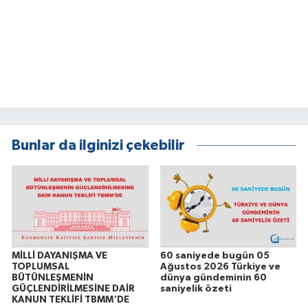
Bunlar da ilginizi çekebilir
MİLLİ DAYANIŞMA VE
60 saniyede bugün 05
TOPLUMSAL
Ağustos 2026 Türkiye ve
BÜTÜNLEŞMENİN
dünya gündeminin 60
GÜÇLENDİRİLMESİNE DAİR
saniyelik özeti
KANUN TEKLİFİ TBMM'DE