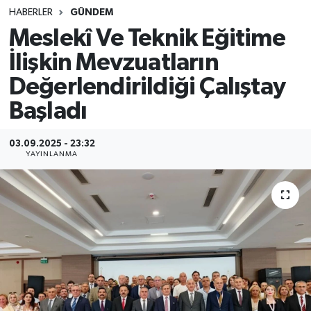
HABERLER
GÜNDEM
SINAVLAR
AKADEMİK/BİLİM
Meslekî Ve Teknik Eğitime
İlişkin Mevzuatların
YARIŞMA/ETKİNLİKLER
MEVZUAT/KARARLAR
Değerlendirildiği Çalıştay
ANKET
Başladı
03.09.2025 - 23:32
YAYINLANMA