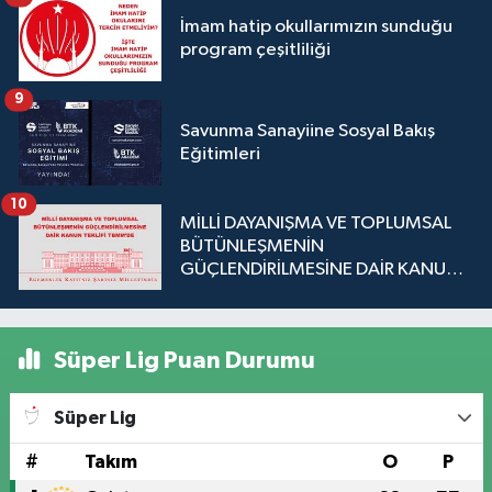
İmam hatip okullarımızın sunduğu
program çeşitliliği
9
Savunma Sanayiine Sosyal Bakış
Eğitimleri
10
MİLLİ DAYANIŞMA VE TOPLUMSAL
BÜTÜNLEŞMENİN
GÜÇLENDİRİLMESİNE DAİR KANUN
TEKLİFİ TBMM'DE
Süper Lig Puan Durumu
Süper Lig
#
Takım
O
P