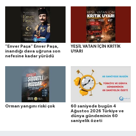
"Enver Paşa" Enver Paşa,
YEŞİL VATAN İÇİN KRİTİK
inandığı dava uğruna son
UYARI
nefesine kadar yürüdü
Orman yangını riski çok
60 saniyede bugün 4
Ağustos 2026 Türkiye ve
dünya gündeminin 60
saniyelik özeti