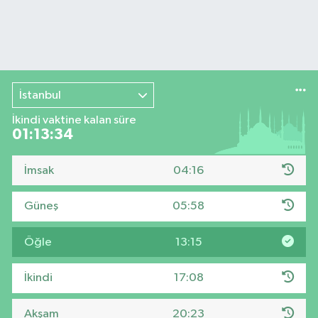
İstanbul
İkindi vaktine kalan süre
01:13:33
İmsak
04:16
Güneş
05:58
Öğle
13:15
İkindi
17:08
Akşam
20:23