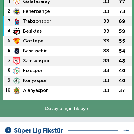
1
Galatasaray
33
77
2
Fenerbahçe
33
73
3
Trabzonspor
33
69
4
Beşiktaş
33
59
5
Göztepe
33
55
6
Başakşehir
33
54
7
Samsunspor
33
48
8
Rizespor
33
40
9
Konyaspor
33
40
10
Alanyaspor
33
37
Detaylar için tıklayın
Süper Lig Fikstür