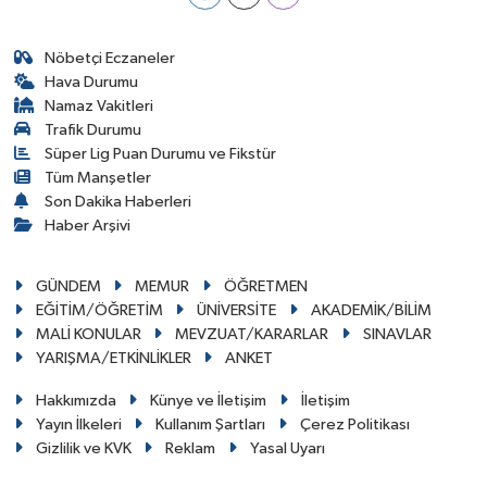
Nöbetçi Eczaneler
Hava Durumu
Namaz Vakitleri
Trafik Durumu
Süper Lig Puan Durumu ve Fikstür
Tüm Manşetler
Son Dakika Haberleri
Haber Arşivi
GÜNDEM
MEMUR
ÖĞRETMEN
EĞİTİM/ÖĞRETİM
ÜNİVERSİTE
AKADEMİK/BİLİM
MALİ KONULAR
MEVZUAT/KARARLAR
SINAVLAR
YARIŞMA/ETKİNLİKLER
ANKET
Hakkımızda
Künye ve İletişim
İletişim
Yayın İlkeleri
Kullanım Şartları
Çerez Politikası
Gizlilik ve KVK
Reklam
Yasal Uyarı