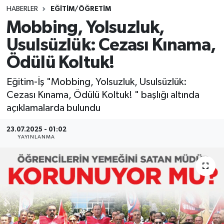
HABERLER
EĞİTİM/ÖĞRETİM
SINAVLAR
AKADEMİK/BİLİM
Mobbing, Yolsuzluk,
Usulsüzlük: Cezası Kınama,
YARIŞMA/ETKİNLİKLER
MEVZUAT/KARARLAR
Ödülü Koltuk!
ANKET
Eğitim-İş "Mobbing, Yolsuzluk, Usulsüzlük:
Cezası Kınama, Ödülü Koltuk! " başlığı altında
açıklamalarda bulundu
23.07.2025 - 01:02
YAYINLANMA