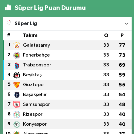
Süper Lig Puan Durumu
Süper Lig
#
Takım
O
P
1
Galatasaray
33
77
2
Fenerbahçe
33
73
3
Trabzonspor
33
69
4
Beşiktaş
33
59
5
Göztepe
33
55
6
Başakşehir
33
54
7
Samsunspor
33
48
8
Rizespor
33
40
9
Konyaspor
33
40
10