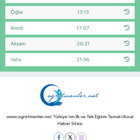
Öğle
13:15
İkindi
17:07
Akşam
20:21
Yatsı
21:56
www.ogretmenler.net Türkiye’nin İlk ve Tek Eğitim Temalı Ulusal
Haber Sitesi