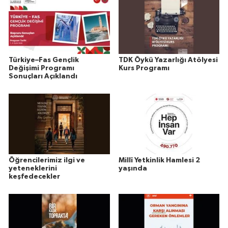
Türkiye–Fas Gençlik
TDK Öykü Yazarlığı Atölyesi
Değişimi Programı
Kurs Programı
Sonuçları Açıklandı
Öğrencilerimiz ilgi ve
Millî Yetkinlik Hamlesi 2
yeteneklerini
yaşında
keşfedecekler