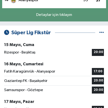
Alanyaspor
33
37
Detaylar için tıklayın
Süper Lig Fikstür
15 Mayıs, Cuma
Rizespor - Beşiktaş
20:00
16 Mayıs, Cumartesi
Fatih Karagümrük - Alanyaspor
17:00
Gaziantep FK - Başakşehir
20:00
Samsunspor - Göztepe
20:00
17 Mayıs, Pazar