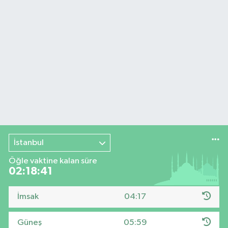
İstanbul
Öğle vaktine kalan süre
02:18:40
İmsak
04:17
Güneş
05:59