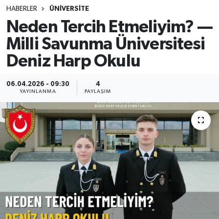
HABERLER
ÜNİVERSİTE
SINAVLAR
AKADEMİK/BİLİM
Neden Tercih Etmeliyim? —
Milli Savunma Üniversitesi
YARIŞMA/ETKİNLİKLER
MEVZUAT/KARARLAR
Deniz Harp Okulu
ANKET
06.04.2026 - 09:30
4
YAYINLANMA
PAYLAŞIM