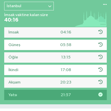
İstanbul
İmsak vaktine kalan süre
40:15
İmsak
04:16
Güneş
05:58
Öğle
13:15
İkindi
17:08
Akşam
20:23
Yatsı
21:57