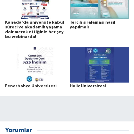
Kanada'da üniversite kabul
Tercih sıralaması nasıl
süreci ve akademik yaşama
yapılmalı
dair merak ettiğiniz her şey
bu webinarda!
Fenerbahçe Üniversitesi
Haliç Üniversitesi
Yorumlar