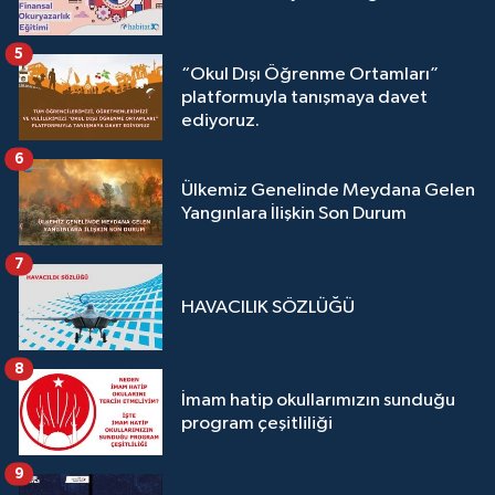
5
“Okul Dışı Öğrenme Ortamları”
platformuyla tanışmaya davet
ediyoruz.
6
Ülkemiz Genelinde Meydana Gelen
Yangınlara İlişkin Son Durum
7
HAVACILIK SÖZLÜĞÜ
8
İmam hatip okullarımızın sunduğu
program çeşitliliği
9