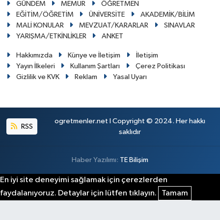
GÜNDEM
MEMUR
ÖĞRETMEN
EĞİTİM/ÖĞRETİM
ÜNİVERSİTE
AKADEMİK/BİLİM
MALİ KONULAR
MEVZUAT/KARARLAR
SINAVLAR
YARIŞMA/ETKİNLİKLER
ANKET
Hakkımızda
Künye ve İletişim
İletişim
Yayın İlkeleri
Kullanım Şartları
Çerez Politikası
Gizlilik ve KVK
Reklam
Yasal Uyarı
ogretmenler.net I Copyright © 2024. Her hakkı
RSS
saklıdır
Haber Yazılımı:
TE Bilişim
En iyi site deneyimi sağlamak için çerezlerden
faydalanıyoruz. Detaylar için lütfen tıklayın.
Tamam