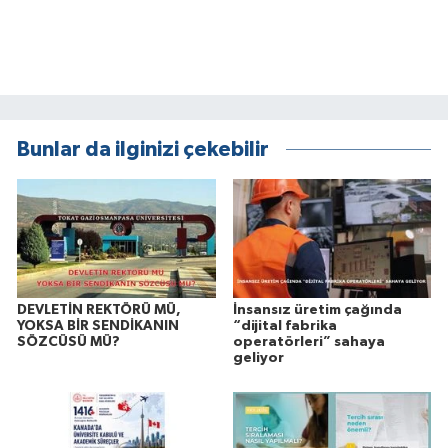
Bunlar da ilginizi çekebilir
DEVLETİN REKTÖRÜ MÜ,
İnsansız üretim çağında
YOKSA BİR SENDİKANIN
“dijital fabrika
SÖZCÜSÜ MÜ?
operatörleri” sahaya
geliyor