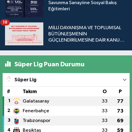
Savunma Sanayiine Sosyal Bakış
Eğitimleri
10
MİLLİ DAYANIŞMA VE TOPLUMSAL
BÜTÜNLEŞMENİN
GÜÇLENDİRİLMESİNE DAİR KANUN
TEKLİFİ TBMM'DE
Süper Lig Puan Durumu
Süper Lig
#
Takım
O
P
1
Galatasaray
33
77
2
Fenerbahçe
33
73
3
Trabzonspor
33
69
4
Beşiktaş
33
59