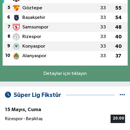
5
Göztepe
33
55
6
Başakşehir
33
54
7
Samsunspor
33
48
8
Rizespor
33
40
9
Konyaspor
33
40
10
Alanyaspor
33
37
Detaylar için tıklayın
Süper Lig Fikstür
15 Mayıs, Cuma
Rizespor - Beşiktaş
20:00