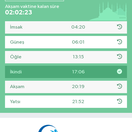
Akşam vaktine kalan süre
02:02:22
İmsak
04:20
Güneş
06:01
Öğle
13:15
İkindi
17:06
Akşam
20:19
Yatsı
21:52