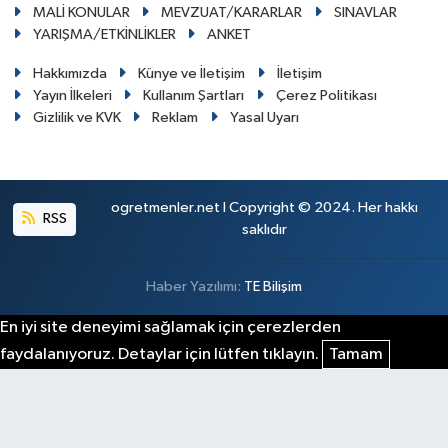
MALİ KONULAR
MEVZUAT/KARARLAR
SINAVLAR
YARIŞMA/ETKİNLİKLER
ANKET
Hakkımızda
Künye ve İletişim
İletişim
Yayın İlkeleri
Kullanım Şartları
Çerez Politikası
Gizlilik ve KVK
Reklam
Yasal Uyarı
ogretmenler.net I Copyright © 2024. Her hakkı
RSS
saklıdır
Haber Yazılımı:
TE Bilişim
En iyi site deneyimi sağlamak için çerezlerden
faydalanıyoruz. Detaylar için lütfen tıklayın.
Tamam