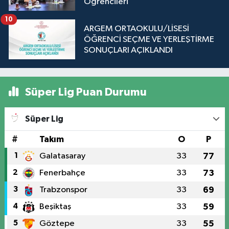
Öğrencileri
10
ARGEM ORTAOKULU/LİSESİ
ÖĞRENCİ SEÇME VE YERLEŞTİRME
SONUÇLARI AÇIKLANDI
Süper Lig Puan Durumu
Süper Lig
#
Takım
O
P
1
Galatasaray
33
77
2
Fenerbahçe
33
73
3
Trabzonspor
33
69
4
Beşiktaş
33
59
5
Göztepe
33
55