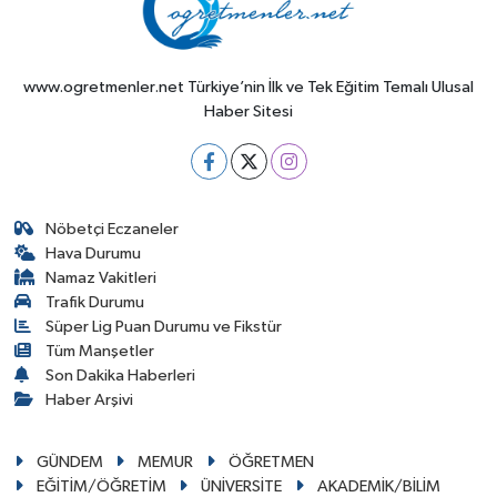
www.ogretmenler.net Türkiye’nin İlk ve Tek Eğitim Temalı Ulusal
Haber Sitesi
Nöbetçi Eczaneler
Hava Durumu
Namaz Vakitleri
Trafik Durumu
Süper Lig Puan Durumu ve Fikstür
Tüm Manşetler
Son Dakika Haberleri
Haber Arşivi
GÜNDEM
MEMUR
ÖĞRETMEN
EĞİTİM/ÖĞRETİM
ÜNİVERSİTE
AKADEMİK/BİLİM