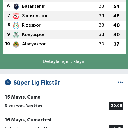
6
Başakşehir
33
54
7
Samsunspor
33
48
8
Rizespor
33
40
9
Konyaspor
33
40
10
Alanyaspor
33
37
Detaylar için tıklayın
Süper Lig Fikstür
15 Mayıs, Cuma
Rizespor - Beşiktaş
20:00
16 Mayıs, Cumartesi