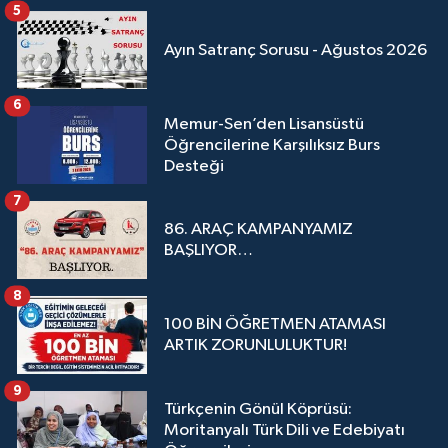
5
Ayın Satranç Sorusu - Ağustos 2026
6
Memur-Sen’den Lisansüstü
Öğrencilerine Karşılıksız Burs
Desteği
7
86. ARAÇ KAMPANYAMIZ
BAŞLIYOR…
8
100 BİN ÖĞRETMEN ATAMASI
ARTIK ZORUNLULUKTUR!
9
Türkçenin Gönül Köprüsü:
Moritanyalı Türk Dili ve Edebiyatı