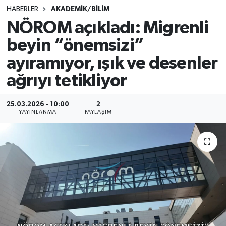
HABERLER
AKADEMİK/BİLİM
SINAVLAR
AKADEMİK/BİLİM
NÖROM açıkladı: Migrenli
beyin “önemsizi”
YARIŞMA/ETKİNLİKLER
MEVZUAT/KARARLAR
ayıramıyor, ışık ve desenler
ANKET
ağrıyı tetikliyor
25.03.2026 - 10:00
2
YAYINLANMA
PAYLAŞIM