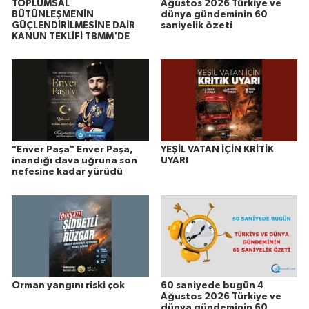
TOPLUMSAL
Ağustos 2026 Türkiye ve
BÜTÜNLEŞMENİN
dünya gündeminin 60
GÜÇLENDİRİLMESİNE DAİR
saniyelik özeti
KANUN TEKLİFİ TBMM'DE
"Enver Paşa" Enver Paşa,
YEŞİL VATAN İÇİN KRİTİK
inandığı dava uğruna son
UYARI
nefesine kadar yürüdü
Orman yangını riski çok
60 saniyede bugün 4
Ağustos 2026 Türkiye ve
dünya gündeminin 60