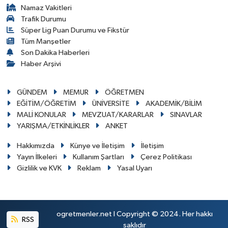
Namaz Vakitleri
Trafik Durumu
Süper Lig Puan Durumu ve Fikstür
Tüm Manşetler
Son Dakika Haberleri
Haber Arşivi
GÜNDEM
MEMUR
ÖĞRETMEN
EĞİTİM/ÖĞRETİM
ÜNİVERSİTE
AKADEMİK/BİLİM
MALİ KONULAR
MEVZUAT/KARARLAR
SINAVLAR
YARIŞMA/ETKİNLİKLER
ANKET
Hakkımızda
Künye ve İletişim
İletişim
Yayın İlkeleri
Kullanım Şartları
Çerez Politikası
Gizlilik ve KVK
Reklam
Yasal Uyarı
ogretmenler.net I Copyright © 2024. Her hakkı
RSS
saklıdır