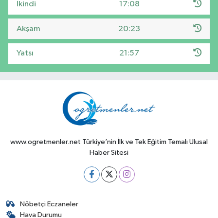
İkindi
17:08
Akşam
20:23
Yatsı
21:57
www.ogretmenler.net Türkiye’nin İlk ve Tek Eğitim Temalı Ulusal
Haber Sitesi
Nöbetçi Eczaneler
Hava Durumu