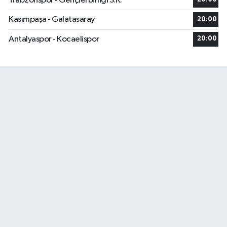
Trabzonspor - Gençlerbirliği S.K.
Kasımpaşa - Galatasaray
20:00
Antalyaspor - Kocaelispor
20:00