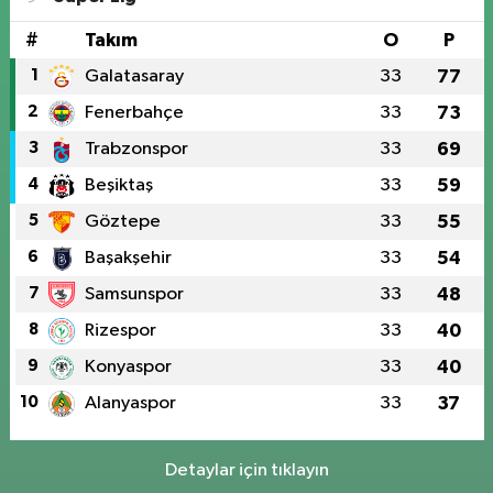
#
Takım
O
P
1
Galatasaray
33
77
2
Fenerbahçe
33
73
3
Trabzonspor
33
69
4
Beşiktaş
33
59
5
Göztepe
33
55
6
Başakşehir
33
54
7
Samsunspor
33
48
8
Rizespor
33
40
9
Konyaspor
33
40
10
Alanyaspor
33
37
Detaylar için tıklayın