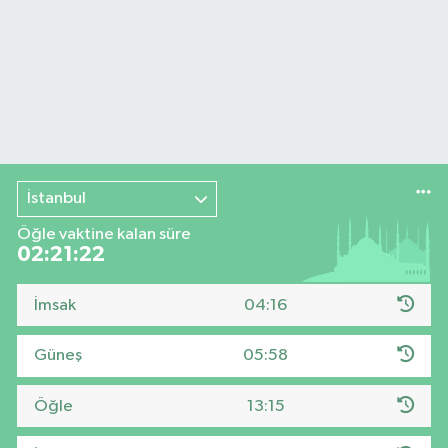
İstanbul
Öğle vaktine kalan süre
02:21:21
İmsak
04:16
Güneş
05:58
Öğle
13:15