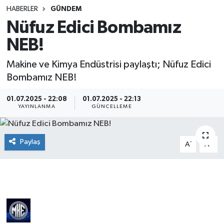
HABERLER
GÜNDEM
SINAVLAR
AKADEMİK/BİLİM
Nüfuz Edici Bombamız
NEB!
YARIŞMA/ETKİNLİKLER
MEVZUAT/KARARLAR
Makine ve Kimya Endüstrisi paylaştı; Nüfuz Edici
ANKET
Bombamız NEB!
01.07.2025 - 22:08
01.07.2025 - 22:13
YAYINLANMA
GÜNCELLEME
Paylaş
-
+
A
A