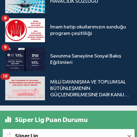
HAVACILIK SÖZLÜĞÜ
8
İmam hatip okullarımızın sunduğu
program çeşitliliği
9
Savunma Sanayiine Sosyal Bakış
Eğitimleri
10
MİLLİ DAYANIŞMA VE TOPLUMSAL
BÜTÜNLEŞMENİN
GÜÇLENDİRİLMESİNE DAİR KANUN
TEKLİFİ TBMM'DE
Süper Lig Puan Durumu
Süper Lig