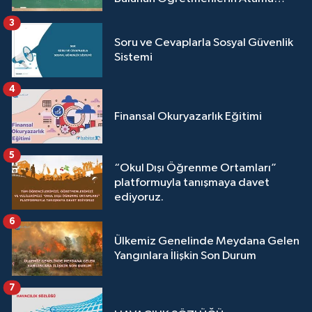
Sonuçları Açıklandı
3
Soru ve Cevaplarla Sosyal Güvenlik
Sistemi
4
Finansal Okuryazarlık Eğitimi
5
“Okul Dışı Öğrenme Ortamları”
platformuyla tanışmaya davet
ediyoruz.
6
Ülkemiz Genelinde Meydana Gelen
Yangınlara İlişkin Son Durum
7