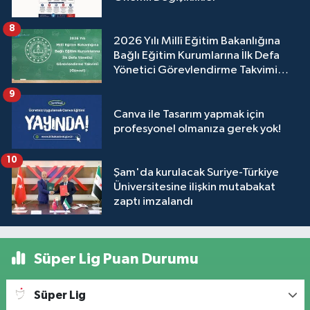
8
2026 Yılı Millî Eğitim Bakanlığına
Bağlı Eğitim Kurumlarına İlk Defa
Yönetici Görevlendirme Takvimi
(Güncel)
9
Canva ile Tasarım yapmak için
profesyonel olmanıza gerek yok!
10
Şam'da kurulacak Suriye-Türkiye
Üniversitesine ilişkin mutabakat
zaptı imzalandı
Süper Lig Puan Durumu
Süper Lig