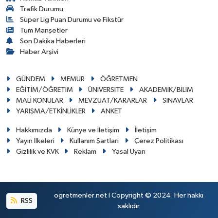
Trafik Durumu
Süper Lig Puan Durumu ve Fikstür
Tüm Manşetler
Son Dakika Haberleri
Haber Arşivi
GÜNDEM
MEMUR
ÖĞRETMEN
EĞİTİM/ÖĞRETİM
ÜNİVERSİTE
AKADEMİK/BİLİM
MALİ KONULAR
MEVZUAT/KARARLAR
SINAVLAR
YARIŞMA/ETKİNLİKLER
ANKET
Hakkımızda
Künye ve İletişim
İletişim
Yayın İlkeleri
Kullanım Şartları
Çerez Politikası
Gizlilik ve KVK
Reklam
Yasal Uyarı
ogretmenler.net I Copyright © 2024. Her hakkı
RSS
saklıdır