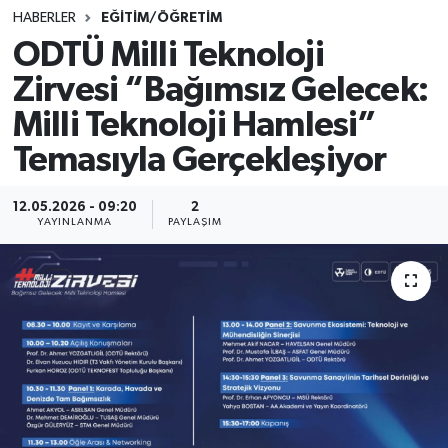
HABERLER
EĞİTİM/ÖĞRETİM
SINAVLAR
AKADEMİK/BİLİM
ODTÜ Milli Teknoloji
Zirvesi “Bağımsız Gelecek:
YARIŞMA/ETKİNLİKLER
MEVZUAT/KARARLAR
Milli Teknoloji Hamlesi”
ANKET
Temasıyla Gerçekleşiyor
12.05.2026 - 09:20
2
YAYINLANMA
PAYLAŞIM