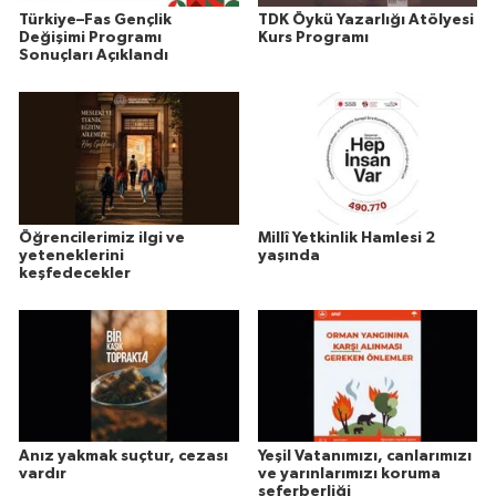
Türkiye–Fas Gençlik
TDK Öykü Yazarlığı Atölyesi
Değişimi Programı
Kurs Programı
Sonuçları Açıklandı
Öğrencilerimiz ilgi ve
Millî Yetkinlik Hamlesi 2
yeteneklerini
yaşında
keşfedecekler
Anız yakmak suçtur, cezası
Yeşil Vatanımızı, canlarımızı
vardır
ve yarınlarımızı koruma
seferberliği