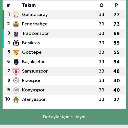
#
Takım
O
P
1
Galatasaray
33
77
2
Fenerbahçe
33
73
3
Trabzonspor
33
69
4
Beşiktaş
33
59
5
Göztepe
33
55
6
Başakşehir
33
54
7
Samsunspor
33
48
8
Rizespor
33
40
9
Konyaspor
33
40
10
Alanyaspor
33
37
Detaylar için tıklayın