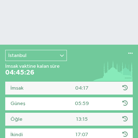
İstanbul
İmsak vaktine kalan süre
04:45:25
İmsak
04:17
Güneş
05:59
Öğle
13:15
İkindi
17:07