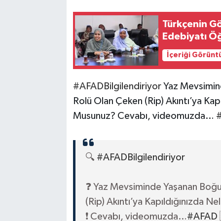
Türkçenin Gö
Edebiyatı Öğ
İçeriği Görünt
#AFADBilgilendiriyor
Yaz Mevsimind
Rolü Olan Çeken (Rip) Akıntı’ya Kapı
Musunuz? Cevabı, videomuzda…
🔍
#AFADBilgilendiriyor
❓ Yaz Mevsiminde Yaşanan Boğulm
(Rip) Akıntı’ya Kapıldığınızda Ne
❗️ Cevabı, videomuzda…
#AFAD