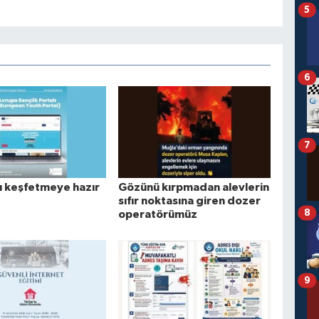
5
6
7
rı keşfetmeye hazır
Gözünü kırpmadan alevlerin
sıfır noktasına giren dozer
8
operatörümüz
9