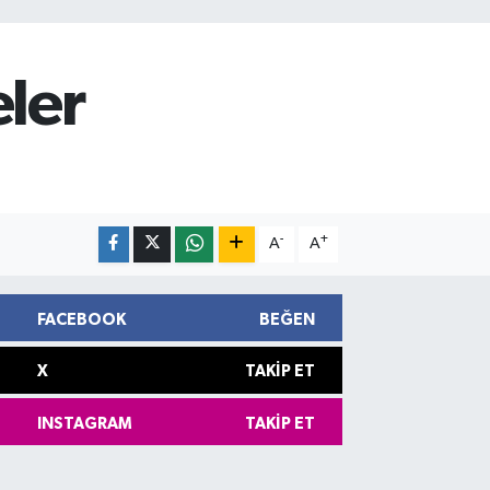
eler
-
+
A
A
FACEBOOK
BEĞEN
X
TAKIP ET
INSTAGRAM
TAKIP ET