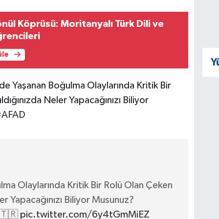
nül Köprüsü: Moritanyalı Türk Dili ve
rencileri
üle
Y
e Yaşanan Boğulma Olaylarında Kritik Bir
ldığınızda Neler Yapacağınızı Biliyor
#AFAD
a Olaylarında Kritik Bir Rolü Olan Çeken
ler Yapacağınızı Biliyor Musunuz?
🇹🇷
pic.twitter.com/6y4tGmMiEZ