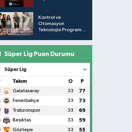
Kontrol ve
Otomasyon
Teknolojisi Programı,
öğrencilerine mezun
olmadan iş kapısı
açıyor
Süper Lig Puan Durumu
Süper Lig
#
Takım
O
P
1
Galatasaray
33
77
2
Fenerbahçe
33
73
3
Trabzonspor
33
69
4
Beşiktaş
33
59
5
Göztepe
33
55