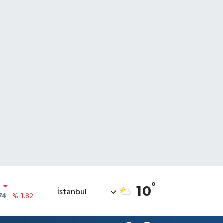
N
°
10
74
%-1.82
İstanbul
20
%0.02