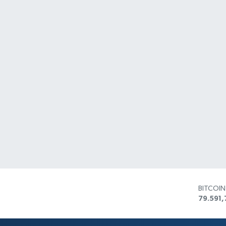
BITCOI
79.591,
DOLAR
45,436
EURO