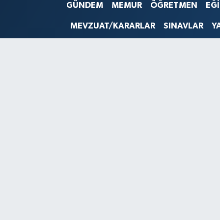
GÜNDEM
MEMUR
ÖĞRETMEN
EĞ
SINAVLAR
AKADEMİK/BİLİM
MEVZUAT/KARARLAR
SINAVLAR
Y
YARIŞMA/ETKİNLİKLER
MEVZUAT/KARARLAR
ANKET