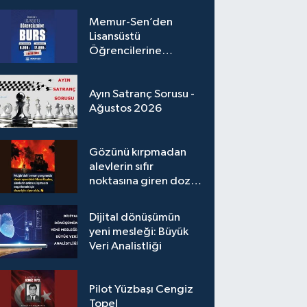
Memur-Sen’den
Lisansüstü
Öğrencilerine
Karşılıksız Burs
Desteği
Ayın Satranç Sorusu -
Ağustos 2026
Gözünü kırpmadan
alevlerin sıfır
noktasına giren dozer
operatörümüz
Dijital dönüşümün
yeni mesleği: Büyük
Veri Analistliği
Pilot Yüzbaşı Cengiz
Topel