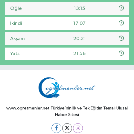
Öğle
13:15
İkindi
17:07
Akşam
20:21
Yatsı
21:56
www.ogretmenler.net Türkiye’nin İlk ve Tek Eğitim Temalı Ulusal
Haber Sitesi