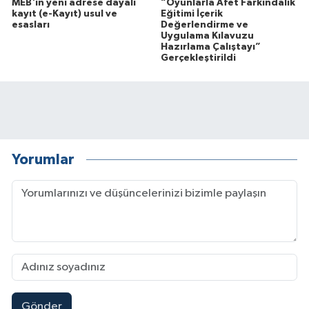
MEB'in yeni adrese dayalı
“Oyunlarla Afet Farkındalık
kayıt (e-Kayıt) usul ve
Eğitimi İçerik
esasları
Değerlendirme ve
Uygulama Kılavuzu
Hazırlama Çalıştayı”
Gerçekleştirildi
Yorumlar
Gönder