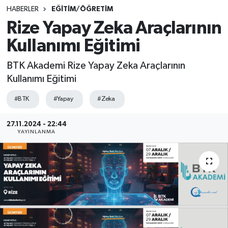
HABERLER
EĞİTİM/ÖĞRETİM
SINAVLAR
AKADEMİK/BİLİM
Rize Yapay Zeka Araçlarının
Kullanımı Eğitimi
YARIŞMA/ETKİNLİKLER
MEVZUAT/KARARLAR
BTK Akademi Rize Yapay Zeka Araçlarının
ANKET
Kullanımı Eğitimi
#BTK
#Yapay
#Zeka
27.11.2024 - 22:44
YAYINLANMA