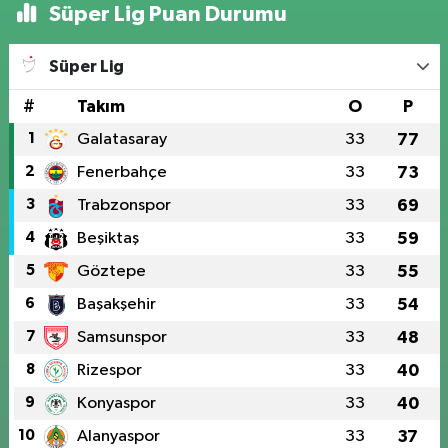
Süper Lig Puan Durumu
Süper Lig
#
Takım
O
P
1
Galatasaray
33
77
2
Fenerbahçe
33
73
3
Trabzonspor
33
69
4
Beşiktaş
33
59
5
Göztepe
33
55
6
Başakşehir
33
54
7
Samsunspor
33
48
8
Rizespor
33
40
9
Konyaspor
33
40
10
Alanyaspor
33
37