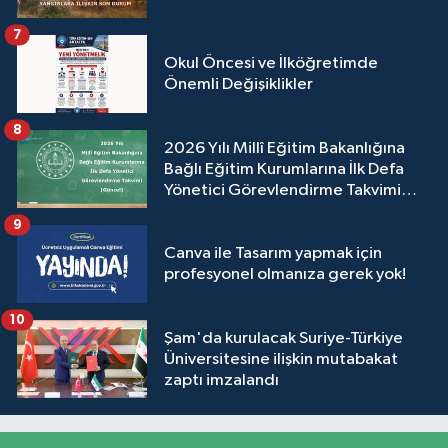
7
Okul Öncesi ve İlköğretimde
Önemli Değişiklikler
8
2026 Yılı Millî Eğitim Bakanlığına
Bağlı Eğitim Kurumlarına İlk Defa
Yönetici Görevlendirme Takvimi
(Güncel)
9
Canva ile Tasarım yapmak için
profesyonel olmanıza gerek yok!
10
Şam'da kurulacak Suriye-Türkiye
Üniversitesine ilişkin mutabakat
zaptı imzalandı