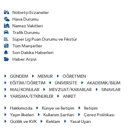
Nöbetçi Eczaneler
Hava Durumu
Namaz Vakitleri
Trafik Durumu
Süper Lig Puan Durumu ve Fikstür
Tüm Manşetler
Son Dakika Haberleri
Haber Arşivi
GÜNDEM
MEMUR
ÖĞRETMEN
EĞİTİM/ÖĞRETİM
ÜNİVERSİTE
AKADEMİK/BİLİM
MALİ KONULAR
MEVZUAT/KARARLAR
SINAVLAR
YARIŞMA/ETKİNLİKLER
ANKET
Hakkımızda
Künye ve İletişim
İletişim
Yayın İlkeleri
Kullanım Şartları
Çerez Politikası
Gizlilik ve KVK
Reklam
Yasal Uyarı