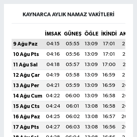
KAYNARCA AYLIK NAMAZ VAKITLERI
İMSAK
GÜNEŞ
ÖĞLE
İKINDI
AKŞA
9 Ağu Paz
04:15
05:55
13:09
17:01
20:14
10 Ağu Pts
04:16
05:56
13:09
17:01
20:12
11 Ağu Sal
04:18
05:57
13:09
17:00
20:11
12 Ağu Çar
04:19
05:58
13:09
16:59
20:10
13 Ağu Per
04:21
05:59
13:09
16:59
20:08
14 Ağu Cum
04:22
06:00
13:09
16:58
20:07
15 Ağu Cts
04:24
06:01
13:08
16:58
20:06
16 Ağu Paz
04:25
06:02
13:08
16:57
20:04
17 Ağu Pts
04:27
06:03
13:08
16:56
20:03