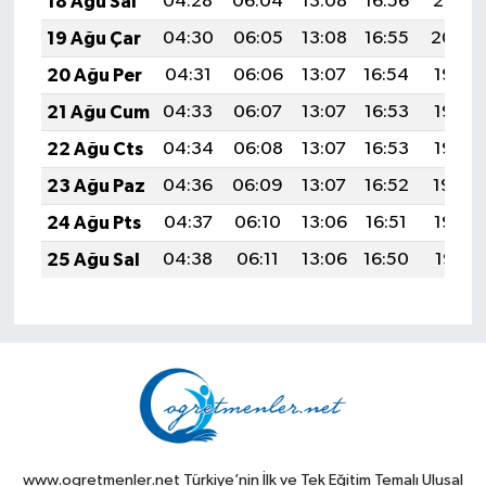
18 Ağu Sal
04:28
06:04
13:08
16:56
20:01
19 Ağu Çar
04:30
06:05
13:08
16:55
20:00
20 Ağu Per
04:31
06:06
13:07
16:54
19:58
21 Ağu Cum
04:33
06:07
13:07
16:53
19:57
22 Ağu Cts
04:34
06:08
13:07
16:53
19:55
23 Ağu Paz
04:36
06:09
13:07
16:52
19:54
24 Ağu Pts
04:37
06:10
13:06
16:51
19:52
25 Ağu Sal
04:38
06:11
13:06
16:50
19:51
www.ogretmenler.net Türkiye’nin İlk ve Tek Eğitim Temalı Ulusal