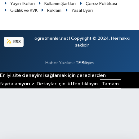
Yayın İlkeleri
Kullanım Şartları
Çerez Politikası
Gizlilik ve KVK
Reklam
Yasal Uyarı
ogretmenler.net I Copyright © 2024. Her hakkı
RSS
saklıdır
Haber Yazılımı:
TE Bilişim
En iyi site deneyimi sağlamak için çerezlerden
faydalanıyoruz. Detaylar için lütfen tıklayın.
Tamam