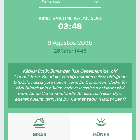
Sakarya
SINAVLAR
AKADEMİK/BİLİM
İKINDI VAKTİNE KALAN SÜRE
03:48
YARIŞMA/ETKİNLİKLER
MEVZUAT/KARARLAR
9 Ağustos 2026
ANKET
26 Safer 1448
Kâdılar üçtür. Bunlardan ikisi Cehennem’de, biri
Cennet’tedir. Bir adam, verdiği hükmün haksız olduğunu
bile bile haksız yere hüküm verir, bu Cehennem’dedir. Bir
kâdı bilmeksizin hüküm verir ve insanların haklarını zâyi
eder, bu da Cehennem’dedir. Bir kâdı da hakka riâyet
ederek hüküm verir, işte bu, Cennet’tedir. (Hadis-i Şerif)
İMSAK
GÜNEŞ