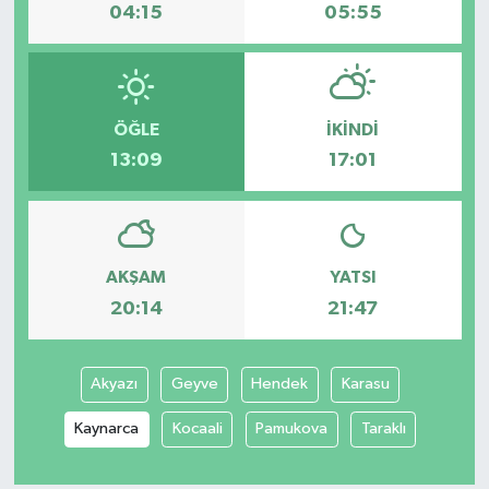
04:15
05:55
ÖĞLE
İKINDI
13:09
17:01
AKŞAM
YATSI
20:14
21:47
Akyazı
Geyve
Hendek
Karasu
Kaynarca
Kocaali
Pamukova
Taraklı