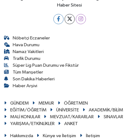
Haber Sitesi
Nöbetçi Eczaneler
Hava Durumu
Namaz Vakitleri
Trafik Durumu
Süper Lig Puan Durumu ve Fikstür
Tüm Manşetler
Son Dakika Haberleri
Haber Arşivi
GÜNDEM
MEMUR
ÖĞRETMEN
EĞİTİM/ÖĞRETİM
ÜNİVERSİTE
AKADEMİK/BİLİM
MALİ KONULAR
MEVZUAT/KARARLAR
SINAVLAR
YARIŞMA/ETKİNLİKLER
ANKET
Hakkımızda
Künye ve İletişim
İletişim