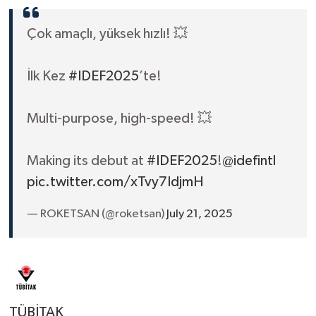
Çok amaçlı, yüksek hızlı! 💥
İlk Kez
#IDEF2025
’te!
Multi-purpose, high-speed! 💥
Making its debut at
#IDEF2025
!
@idefintl
pic.twitter.com/xTvy7IdjmH
— ROKETSAN (@roketsan)
July 21, 2025
TÜBİTAK