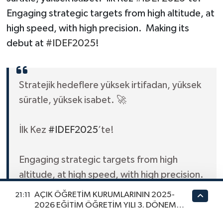
Engaging strategic targets from high altitude, at
high speed, with high precision. Making its
debut at
#IDEF2025
!
Stratejik hedeflere yüksek irtifadan, yüksek
süratle, yüksek isabet. 🚀
İlk Kez
#IDEF2025
’te!
Engaging strategic targets from high
altitude, at high speed, with high precision.
🚀
AÇIK ÖĞRETİM KURUMLARININ 2025-
21:11
2026 EĞİTİM ÖĞRETİM YILI 3. DÖNEM
SINAV SONUÇLARI AÇIKLANDI
Making its debut at
#IDEF2025
!
@idefintl