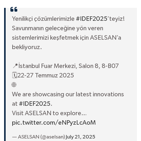
Yenilikçi çözümlerimizle
#IDEF2025
’teyiz!
Savunmanın geleceğine yön veren
sistemlerimizi keşfetmek için ASELSAN’a
bekliyoruz.
📍İstanbul Fuar Merkezi, Salon 8, 8-B07
🗓️22-27 Temmuz 2025
🌐
We are showcasing our latest innovations
at
#IDEF2025
.
Visit ASELSAN to explore…
pic.twitter.com/eNPyzLcAoM
— ASELSAN (@aselsan)
July 21, 2025