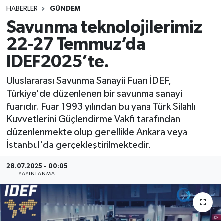
HABERLER
GÜNDEM
SINAVLAR
AKADEMİK/BİLİM
Savunma teknolojilerimiz
22-27 Temmuz’da
YARIŞMA/ETKİNLİKLER
MEVZUAT/KARARLAR
IDEF2025’te.
ANKET
Uluslararası Savunma Sanayii Fuarı İDEF,
Türkiye'de düzenlenen bir savunma sanayi
fuarıdır. Fuar 1993 yılından bu yana Türk Silahlı
Kuvvetlerini Güçlendirme Vakfı tarafından
düzenlenmekte olup genellikle Ankara veya
İstanbul'da gerçekleştirilmektedir.
28.07.2025 - 00:05
YAYINLANMA