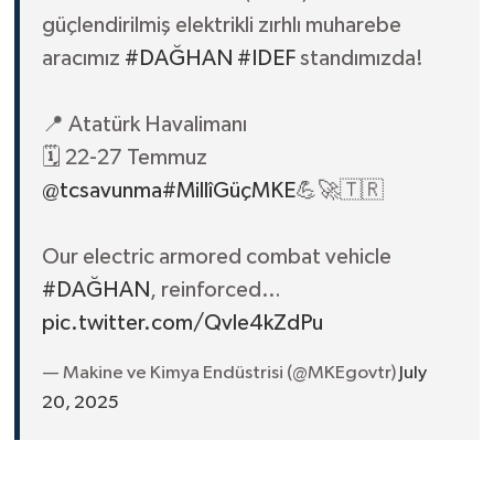
güçlendirilmiş elektrikli zırhlı muharebe
aracımız
#DAĞHAN
#IDEF
standımızda!
📍 Atatürk Havalimanı
🗓️ 22-27 Temmuz
@tcsavunma
#MillîGüçMKE
💪🚀🇹🇷
Our electric armored combat vehicle
#DAĞHAN
, reinforced…
pic.twitter.com/Qvle4kZdPu
— Makine ve Kimya Endüstrisi (@MKEgovtr)
July
20, 2025