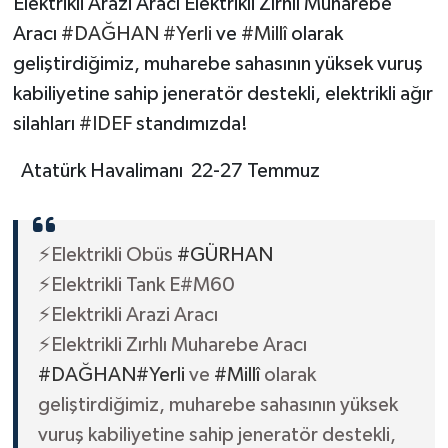
Elektrikli Arazi Aracı Elektrikli Zırhlı Muharebe
Aracı
#DAĞHAN
#Yerli
ve
#Millî
olarak
geliştirdiğimiz, muharebe sahasının yüksek vuruş
kabiliyetine sahip jeneratör destekli, elektrikli ağır
silahları
#IDEF
standımızda!
Atatürk Havalimanı 22-27 Temmuz
⚡️Elektrikli Obüs
#GÜRHAN
⚡️Elektrikli Tank E#M60
⚡️Elektrikli Arazi Aracı
⚡️Elektrikli Zırhlı Muharebe Aracı
#DAĞHAN
#Yerli
ve
#Millî
olarak
geliştirdiğimiz, muharebe sahasının yüksek
vuruş kabiliyetine sahip jeneratör destekli,