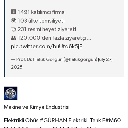
🏢 1491 katılımcı firma
🌍 103 ülke temsiliyeti
🤝 231 resmî heyet ziyareti
👥 120.000’den fazla ziyaretçi…
pic.twitter.com/buUtq6k5jE
— Prof. Dr. Haluk Görgün (@halukgorgun)
July 27,
2025
Makine ve Kimya Endüstrisi
Elektrikli Obüs
#GÜRHAN
Elektrikli Tank E#M60