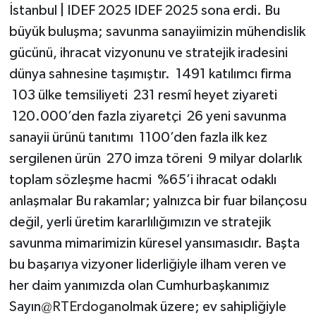
İstanbul | IDEF 2025 IDEF 2025 sona erdi. Bu
büyük buluşma; savunma sanayiimizin mühendislik
gücünü, ihracat vizyonunu ve stratejik iradesini
dünya sahnesine taşımıştır. 1491 katılımcı firma
103 ülke temsiliyeti 231 resmî heyet ziyareti
120.000’den fazla ziyaretçi 26 yeni savunma
sanayii ürünü tanıtımı 1100’den fazla ilk kez
sergilenen ürün 270 imza töreni 9 milyar dolarlık
toplam sözleşme hacmi %65’i ihracat odaklı
anlaşmalar Bu rakamlar; yalnızca bir fuar bilançosu
değil, yerli üretim kararlılığımızın ve stratejik
savunma mimarimizin küresel yansımasıdır. Başta
bu başarıya vizyoner liderliğiyle ilham veren ve
her daim yanımızda olan Cumhurbaşkanımız
Sayın
@RTErdogan
olmak üzere; ev sahipliğiyle