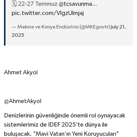
🗓️ 22-27 Temmuz
@tcsavunma
…
pic.twitter.com/VlgzUlmjaj
— Makine ve Kimya Endüstrisi (@MKEgovtr)
July 21,
2025
Ahmet Akyol
@AhmetAkyol
Denizlerinin güvenliğinde önemli rol oynayacak
sistemlerimiz de IDEF 2025'te dünya ile
buluşacak. "Mavi Vatan'ın Yeni Koruyucuları"