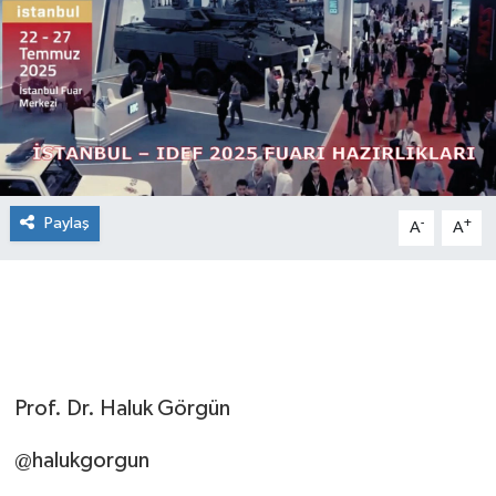
Paylaş
-
+
A
A
Prof. Dr. Haluk Görgün
@halukgorgun