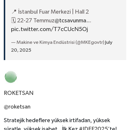
📍 İstanbul Fuar Merkezi | Hall 2
🗓️ 22-27 Temmuz
@tcsavunma
…
pic.twitter.com/T7cCUcN5Oj
— Makine ve Kimya Endüstrisi (@MKEgovtr)
July
20, 2025
ROKETSAN
@roketsan
Stratejik hedeflere yüksek irtifadan, yüksek
süratle, yüksek isabet. İlk Kez
#IDEF2025
’te!