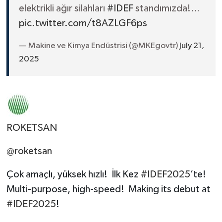
elektrikli ağır silahları
#IDEF
standımızda!…
pic.twitter.com/t8AZLGF6ps
— Makine ve Kimya Endüstrisi (@MKEgovtr)
July 21,
2025
ROKETSAN
@roketsan
Çok amaçlı, yüksek hızlı! İlk Kez
#IDEF2025
’te!
Multi-purpose, high-speed! Making its debut at
#IDEF2025
!