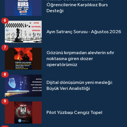
Öğrencilerine Karşılıksız Burs
Desteği
6
Ayın Satranç Sorusu - Ağustos 2026
7
Gözünü kırpmadan alevlerin sıfır
noktasına giren dozer
operatörümüz
8
Dijital dönüşümün yeni mesleği:
Büyük Veri Analistliği
9
Pilot Yüzbaşı Cengiz Topel