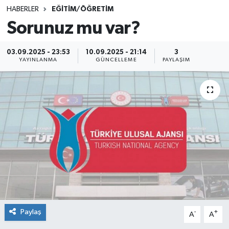
HABERLER
EĞİTİM/ÖĞRETİM
SINAVLAR
AKADEMİK/BİLİM
Sorunuz mu var?
YARIŞMA/ETKİNLİKLER
MEVZUAT/KARARLAR
03.09.2025 - 23:53
10.09.2025 - 21:14
3
YAYINLANMA
GÜNCELLEME
PAYLAŞIM
ANKET
Paylaş
-
+
A
A