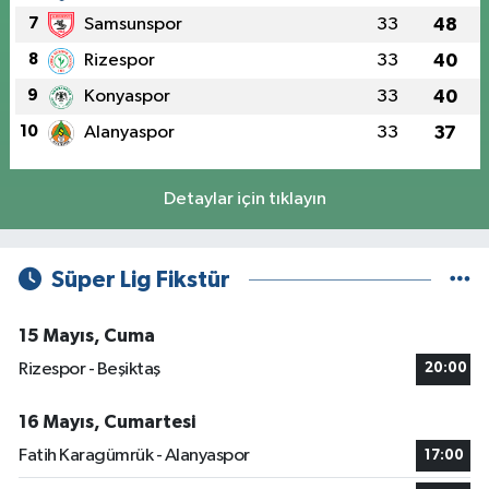
7
Samsunspor
33
48
8
Rizespor
33
40
9
Konyaspor
33
40
10
Alanyaspor
33
37
Detaylar için tıklayın
Süper Lig Fikstür
15 Mayıs, Cuma
Rizespor - Beşiktaş
20:00
16 Mayıs, Cumartesi
Fatih Karagümrük - Alanyaspor
17:00