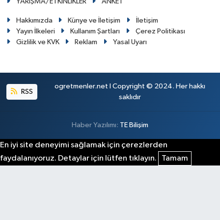
YARIŞMA/ETKİNLİKLER
ANKET
Hakkımızda
Künye ve İletişim
İletişim
Yayın İlkeleri
Kullanım Şartları
Çerez Politikası
Gizlilik ve KVK
Reklam
Yasal Uyarı
ogretmenler.net I Copyright © 2024. Her hakkı
RSS
saklıdır
Haber Yazılımı:
TE Bilişim
En iyi site deneyimi sağlamak için çerezlerden
faydalanıyoruz. Detaylar için lütfen tıklayın.
Tamam