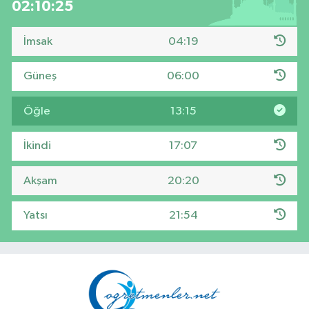
02:10:24
İmsak
04:19
Güneş
06:00
Öğle
13:15
İkindi
17:07
Akşam
20:20
Yatsı
21:54