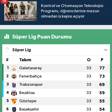
10
Kontrol ve Otomasyon Teknolojisi
Programı, öğrencilerine mezun
olmadan iş kapısı açıyor
Süper Lig Puan Durumu
Süper Lig
#
Takım
O
P
1
Galatasaray
33
77
2
Fenerbahçe
33
73
3
Trabzonspor
33
69
4
Beşiktaş
33
59
5
Göztepe
33
55
6
Başakşehir
33
54