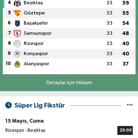
4
Beşiktaş
33
59
5
Göztepe
33
55
6
Başakşehir
33
54
7
Samsunspor
33
48
8
Rizespor
33
40
9
Konyaspor
33
40
10
Alanyaspor
33
37
Detaylar için tıklayın
Süper Lig Fikstür
15 Mayıs, Cuma
Rizespor - Beşiktaş
20:00