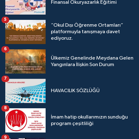
Finansal Okuryazarlık Eğitimi
5
“Okul Dışı Öğrenme Ortamları”
platformuyla tanışmaya davet
ediyoruz.
6
Ülkemiz Genelinde Meydana Gelen
Yangınlara İlişkin Son Durum
7
HAVACILIK SÖZLÜĞÜ
8
İmam hatip okullarımızın sunduğu
program çeşitliliği
9