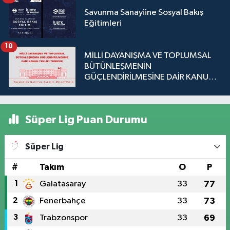
Savunma Sanayiine Sosyal Bakış
Eğitimleri
10
MİLLİ DAYANIŞMA VE TOPLUMSAL
BÜTÜNLEŞMENİN
GÜÇLENDİRİLMESİNE DAİR KANUN
TEKLİFİ TBMM'DE
Süper Lig Puan Durumu
Süper Lig
#
Takım
O
P
1
Galatasaray
33
77
2
Fenerbahçe
33
73
3
Trabzonspor
33
69