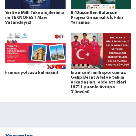
Yerli ve Milli Teknolojilerimiz
Bi’DüşünSen Bulursun
ile TEKNOFEST Mavi
Projesi Girişimcilik İş Fikri
Vatandayız!
Yarışması
Fransa yolcusu kalmasın!
Erzincanlı millî sporcumuz
Galip Berat Afal ve takım
arkadaşları, elde ettikleri
1871.1 puanla Avrupa
3’üncüsü