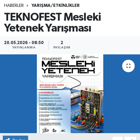
HABERLER
YARIŞMA/ETKİNLİKLER
SINAVLAR
AKADEMİK/BİLİM
TEKNOFEST Mesleki
Yetenek Yarışması
YARIŞMA/ETKİNLİKLER
MEVZUAT/KARARLAR
ANKET
20.05.2026 - 08:50
2
YAYINLANMA
PAYLAŞIM