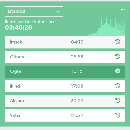
İstanbul
İkindi vaktine kalan süre
03:40:19
İmsak
04:16
Güneş
05:58
Öğle
13:15
İkindi
17:08
Akşam
20:23
Yatsı
21:57