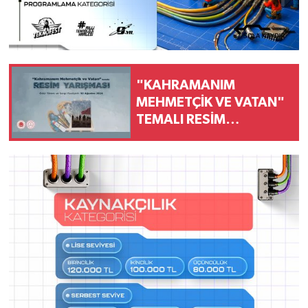
"KAHRAMANIM
MEHMETÇİK VE VATAN"
TEMALI RESİM
YARIŞMASINDA HALK
OYLAMASI BAŞLADI