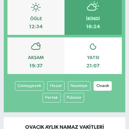
ÖĞLE
İKINDI
12:34
16:24
AKŞAM
YATSI
19:37
21:07
Çemişgezek
Hozat
Nazımiye
Ovacık
Pertek
Pülümür
OVACIK AYLIK NAMAZ VAKITLERI