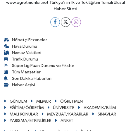
www.ogretmenler.net Türkiye’nin İlk ve Tek Eğitim Temalı Ulusal
Haber Sitesi
Nöbetçi Eczaneler
Hava Durumu
Namaz Vakitleri
Trafik Durumu
Süper Lig Puan Durumu ve Fikstür
Tüm Manşetler
Son Dakika Haberleri
Haber Arşivi
GÜNDEM
MEMUR
ÖĞRETMEN
EĞİTİM/ÖĞRETİM
ÜNİVERSİTE
AKADEMİK/BİLİM
MALİ KONULAR
MEVZUAT/KARARLAR
SINAVLAR
YARIŞMA/ETKİNLİKLER
ANKET