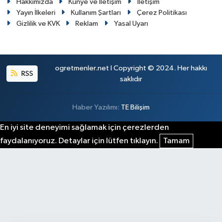
Hakkımızda
Künye ve İletişim
İletişim
Yayın İlkeleri
Kullanım Şartları
Çerez Politikası
Gizlilik ve KVK
Reklam
Yasal Uyarı
ogretmenler.net I Copyright © 2024. Her hakkı
RSS
saklıdır
Haber Yazılımı:
TE Bilişim
En iyi site deneyimi sağlamak için çerezlerden
faydalanıyoruz. Detaylar için lütfen tıklayın.
Tamam