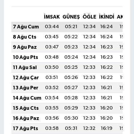
İMSAK
GÜNEŞ
ÖĞLE
İKINDI
AKŞA
7 Ağu Cum
03:44
05:21
12:34
16:24
19:37
8 Ağu Cts
03:45
05:22
12:34
16:24
19:36
9 Ağu Paz
03:47
05:23
12:34
16:23
19:34
10 Ağu Pts
03:48
05:24
12:34
16:23
19:33
11 Ağu Sal
03:50
05:25
12:33
16:22
19:32
12 Ağu Çar
03:51
05:26
12:33
16:22
19:31
13 Ağu Per
03:52
05:27
12:33
16:21
19:30
14 Ağu Cum
03:54
05:28
12:33
16:21
19:28
15 Ağu Cts
03:55
05:29
12:33
16:20
19:27
16 Ağu Paz
03:56
05:30
12:33
16:20
19:26
17 Ağu Pts
03:58
05:31
12:32
16:19
19:24