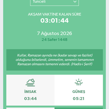
Tunceli
SINAVLAR
AKADEMİK/BİLİM
AKŞAM VAKTİNE KALAN SÜRE
03:01:44
YARIŞMA/ETKİNLİKLER
MEVZUAT/KARARLAR
7 Ağustos 2026
ANKET
24 Safer 1448
Kullar, Ramazan ayında ne (kadar sevap ve fazilet)
olduğunu bilselerdi, ümmetim, senenin tamamının
Ramazan olmasını temenni ederdi. (Hadis-i Şerif)
İMSAK
GÜNEŞ
03:44
05:21