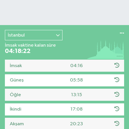
İstanbul
İmsak vaktine kalan süre
04:18:21
İmsak
04:16
Güneş
05:58
Öğle
13:15
İkindi
17:08
Akşam
20:23