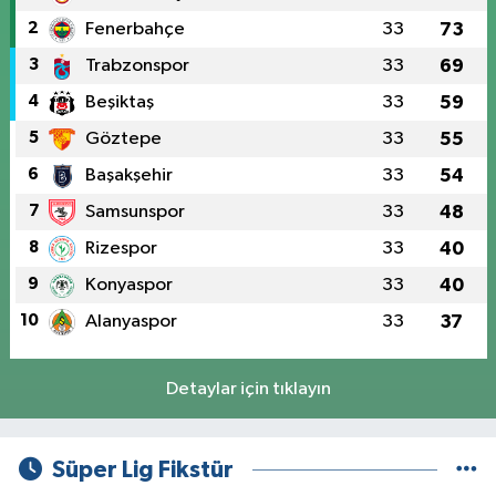
2
Fenerbahçe
33
73
3
Trabzonspor
33
69
4
Beşiktaş
33
59
5
Göztepe
33
55
6
Başakşehir
33
54
7
Samsunspor
33
48
8
Rizespor
33
40
9
Konyaspor
33
40
10
Alanyaspor
33
37
Detaylar için tıklayın
Süper Lig Fikstür