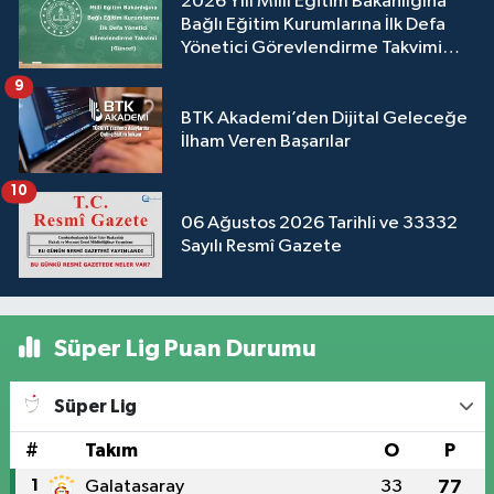
2026 Yılı Millî Eğitim Bakanlığına
Bağlı Eğitim Kurumlarına İlk Defa
Yönetici Görevlendirme Takvimi
(Güncel)
9
BTK Akademi’den Dijital Geleceğe
İlham Veren Başarılar
10
06 Ağustos 2026 Tarihli ve 33332
Sayılı Resmî Gazete
Süper Lig Puan Durumu
Süper Lig
#
Takım
O
P
1
Galatasaray
33
77