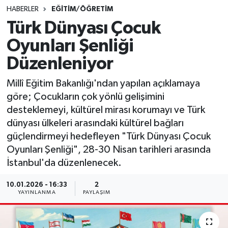
HABERLER
EĞİTİM/ÖĞRETİM
SINAVLAR
AKADEMİK/BİLİM
Türk Dünyası Çocuk
Oyunları Şenliği
YARIŞMA/ETKİNLİKLER
MEVZUAT/KARARLAR
Düzenleniyor
ANKET
Millî Eğitim Bakanlığı'ndan yapılan açıklamaya
göre; Çocukların çok yönlü gelişimini
desteklemeyi, kültürel mirası korumayı ve Türk
dünyası ülkeleri arasındaki kültürel bağları
güçlendirmeyi hedefleyen "Türk Dünyası Çocuk
Oyunları Şenliği", 28-30 Nisan tarihleri arasında
İstanbul'da düzenlenecek.
10.01.2026 - 16:33
2
YAYINLANMA
PAYLAŞIM