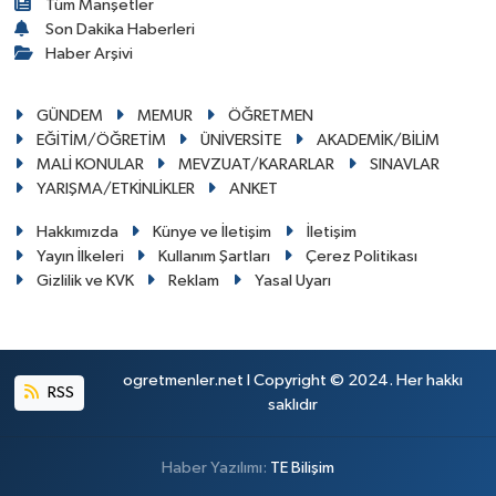
Tüm Manşetler
Son Dakika Haberleri
Haber Arşivi
GÜNDEM
MEMUR
ÖĞRETMEN
EĞİTİM/ÖĞRETİM
ÜNİVERSİTE
AKADEMİK/BİLİM
MALİ KONULAR
MEVZUAT/KARARLAR
SINAVLAR
YARIŞMA/ETKİNLİKLER
ANKET
Hakkımızda
Künye ve İletişim
İletişim
Yayın İlkeleri
Kullanım Şartları
Çerez Politikası
Gizlilik ve KVK
Reklam
Yasal Uyarı
ogretmenler.net I Copyright © 2024. Her hakkı
RSS
saklıdır
Haber Yazılımı:
TE Bilişim