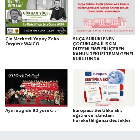
Çin Merkezli Yapay Zeka
SUÇA SÜRÜKLENEN
Örgütü: WAICO
ÇOCUKLARA İLİŞKİN
DÜZENLEMELERİ İÇEREN
KANUN TEKLİFİ TBMM GENEL
KURULUNDA
Aynı ezgide 90 yürek…
Europass Sertifika Eki,
eğitim ve istihdam
hareketliliğinizi destekler