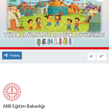
Paylaş
-
+
A
A
Millî Eğitim Bakanlığı