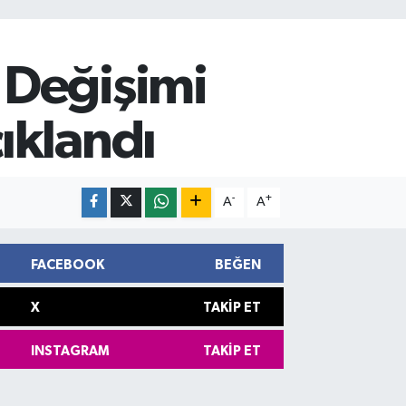
 Değişimi
ıklandı
-
+
A
A
FACEBOOK
BEĞEN
X
TAKIP ET
INSTAGRAM
TAKIP ET