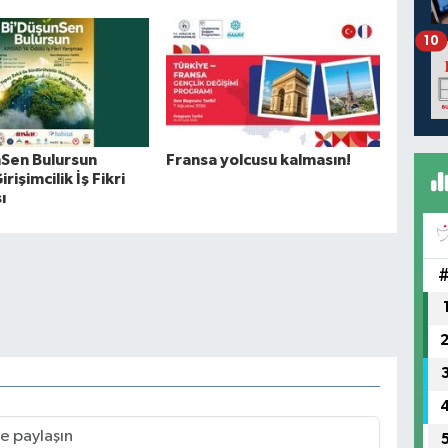
10
Sen Bulursun
Fransa yolcusu kalmasın!
irişimcilik İş Fikri
ı