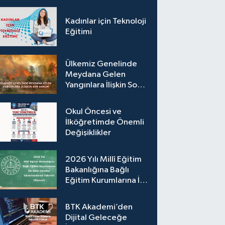
Kadınlar için Teknoloji
Eğitimi
Ülkemiz Genelinde
Meydana Gelen
Yangınlara İlişkin Son
Durum
Okul Öncesi ve
İlköğretimde Önemli
Değişiklikler
2026 Yılı Millî Eğitim
Bakanlığına Bağlı
Eğitim Kurumlarına İlk
Defa Yönetici
Görevlendirme
BTK Akademi’den
Takvimi (Güncel)
Dijital Geleceğe