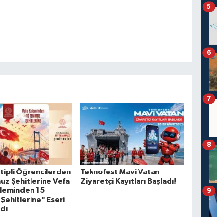
5
6
7
8
ipli Öğrencilerden
Teknofest Mavi Vatan
z Şehitlerine Vefa
Ziyaretçi Kayıtları Başladı!
aleminden 15
9
ehitlerine" Eseri
dı