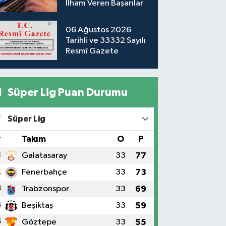
İlham Veren Başarılar
06 Ağustos 2026
Tarihli ve 33332 Sayılı
Resmî Gazete
Süper Lig Puan Durumu
Süper Lig
#
Takım
O
P
1
Galatasaray
33
77
2
Fenerbahçe
33
73
3
Trabzonspor
33
69
4
Beşiktaş
33
59
5
Göztepe
33
55