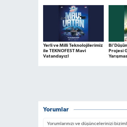
Yerli ve Milli Teknolojilerimiz
Bi’Düşün
ile TEKNOFEST Mavi
Projesi G
Vatandayız!
Yarışmas
Yorumlar