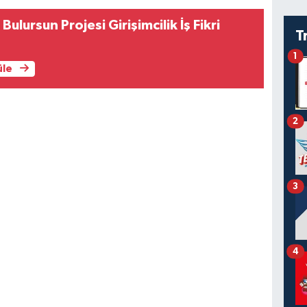
ulursun Projesi Girişimcilik İş Fikri
T
1
üle
2
3
4