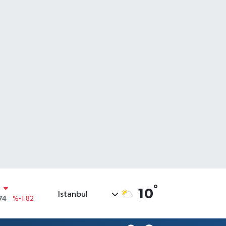
°
10
İstanbul
20
%0.02
90
%0.19