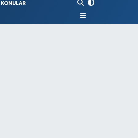
İ KONULAR
80
%0.18
9000
%0.19
0
,00
%0
N
74
%-1.82