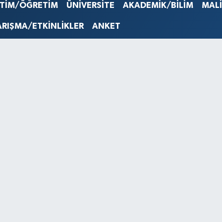
STERLİN
İTİM/ÖĞRETİM
ÜNİVERSİTE
AKADEMİK/BİLİM
MAL
61,603
G.ALTIN
ARIŞMA/ETKİNLİKLER
ANKET
6862,0
BİST10
14.598
BITCOI
79.591,