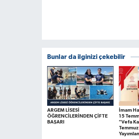
Bunlar da ilginizi çekebilir
ARGEM LİSESİ
İmam Hat
ÖĞRENCİLERİNDEN ÇİFTE
15 Temmu
BAŞARI
"Vefa K
Temmuz Ş
Yayımlan