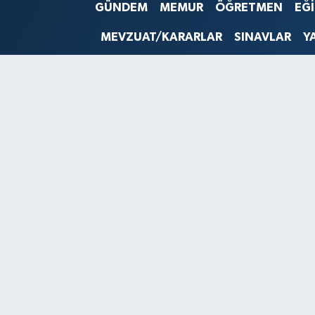
GÜNDEM
MEMUR
ÖĞRETMEN
EĞ
SINAVLAR
AKADEMİK/BİLİM
MEVZUAT/KARARLAR
SINAVLAR
Y
YARIŞMA/ETKİNLİKLER
MEVZUAT/KARARLAR
ANKET