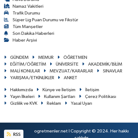
Namaz Vakitleri
Trafik Durumu
Süper Lig Puan Durumu ve Fikstür
Tüm Manşetler
Son Dakika Haberleri
Haber Arşivi
GÜNDEM
MEMUR
ÖĞRETMEN
EĞİTİM/ÖĞRETİM
ÜNİVERSİTE
AKADEMİK/BİLİM
MALİ KONULAR
MEVZUAT/KARARLAR
SINAVLAR
YARIŞMA/ETKİNLİKLER
ANKET
Hakkımızda
Künye ve İletişim
İletişim
Yayın İlkeleri
Kullanım Şartları
Çerez Politikası
Gizlilik ve KVK
Reklam
Yasal Uyarı
ogretmenler.net I Copyright © 2024. Her hakkı
RSS
saklıdır