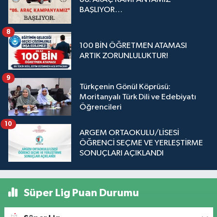
BAŞLIYOR…
8
100 BİN ÖĞRETMEN ATAMASI
ARTIK ZORUNLULUKTUR!
9
Türkçenin Gönül Köprüsü:
Moritanyalı Türk Dili ve Edebiyatı
Öğrencileri
10
ARGEM ORTAOKULU/LİSESİ
ÖĞRENCİ SEÇME VE YERLEŞTİRME
SONUÇLARI AÇIKLANDI
Süper Lig Puan Durumu