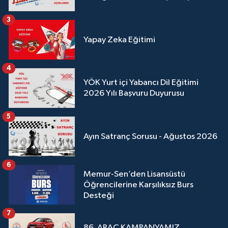
3
Yapay Zeka Eğitimi
4
YÖK Yurt içi Yabancı Dil Eğitimi
2026 Yılı Başvuru Duyurusu
5
Ayın Satranç Sorusu - Ağustos 2026
6
Memur-Sen’den Lisansüstü
Öğrencilerine Karşılıksız Burs
Desteği
7
86. ARAÇ KAMPANYAMIZ