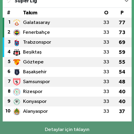
Süper Lig
#
Takım
O
P
1
Galatasaray
33
77
2
Fenerbahçe
33
73
3
Trabzonspor
33
69
4
Beşiktaş
33
59
5
Göztepe
33
55
6
Başakşehir
33
54
7
Samsunspor
33
48
8
Rizespor
33
40
9
Konyaspor
33
40
10
Alanyaspor
33
37
Detaylar için tıklayın