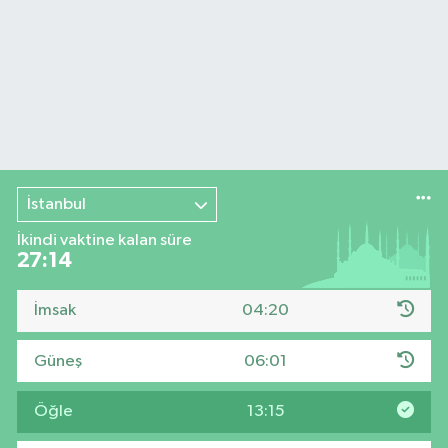
İstanbul
İkindi vaktine kalan süre
27:14
İmsak
04:20
Güneş
06:01
Öğle
13:15