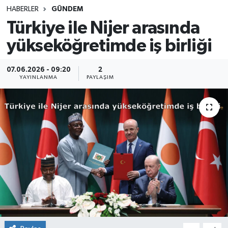
HABERLER
GÜNDEM
SINAVLAR
AKADEMİK/BİLİM
Türkiye ile Nijer arasında
yükseköğretimde iş birliği
YARIŞMA/ETKİNLİKLER
MEVZUAT/KARARLAR
ANKET
07.06.2026 - 09:20
2
YAYINLANMA
PAYLAŞIM