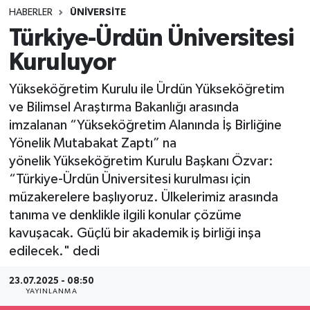
HABERLER
ÜNİVERSİTE
SINAVLAR
AKADEMİK/BİLİM
Türkiye-Ürdün Üniversitesi
Kuruluyor
YARIŞMA/ETKİNLİKLER
MEVZUAT/KARARLAR
Yükseköğretim Kurulu ile Ürdün Yükseköğretim
ANKET
ve Bilimsel Araştırma Bakanlığı arasında
imzalanan “Yükseköğretim Alanında İş Birliğine
Yönelik Mutabakat Zaptı” na
yönelik Yükseköğretim Kurulu Başkanı Özvar:
“Türkiye-Ürdün Üniversitesi kurulması için
müzakerelere başlıyoruz. Ülkelerimiz arasında
tanıma ve denklikle ilgili konular çözüme
kavuşacak. Güçlü bir akademik iş birliği inşa
edilecek." dedi
23.07.2025 - 08:50
YAYINLANMA