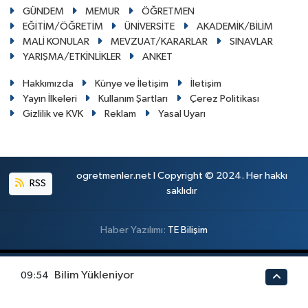
GÜNDEM
MEMUR
ÖĞRETMEN
EĞİTİM/ÖĞRETİM
ÜNİVERSİTE
AKADEMİK/BİLİM
MALİ KONULAR
MEVZUAT/KARARLAR
SINAVLAR
YARIŞMA/ETKİNLİKLER
ANKET
Hakkımızda
Künye ve İletişim
İletişim
Yayın İlkeleri
Kullanım Şartları
Çerez Politikası
Gizlilik ve KVK
Reklam
Yasal Uyarı
ogretmenler.net I Copyright © 2024. Her hakkı
RSS
saklıdır
Haber Yazılımı:
TE Bilişim
En iyi site deneyimi sağlamak için çerezlerden
Bilim Yükleniyor
09:54
faydalanıyoruz. Detaylar için lütfen tıklayın.
Tamam