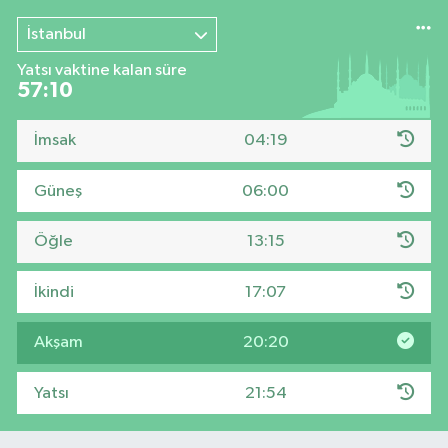
İstanbul
Yatsı vaktine kalan süre
57:08
İmsak
04:19
Güneş
06:00
Öğle
13:15
İkindi
17:07
Akşam
20:20
Yatsı
21:54