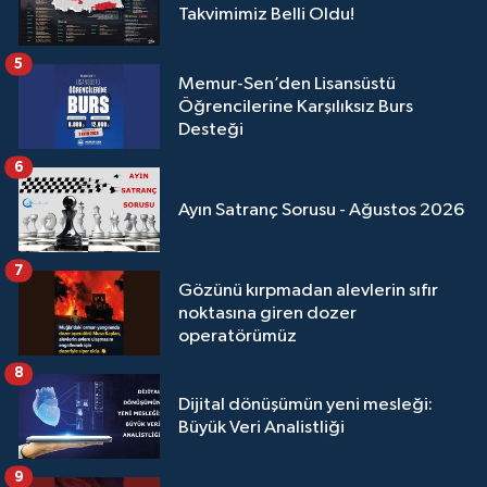
Takvimimiz Belli Oldu!
5
Memur-Sen’den Lisansüstü
Öğrencilerine Karşılıksız Burs
Desteği
6
Ayın Satranç Sorusu - Ağustos 2026
7
Gözünü kırpmadan alevlerin sıfır
noktasına giren dozer
operatörümüz
8
Dijital dönüşümün yeni mesleği:
Büyük Veri Analistliği
9