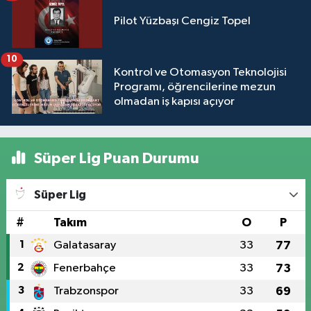
Pilot Yüzbaşı Cengiz Topel
10
Kontrol ve Otomasyon Teknolojisi
Programı, öğrencilerine mezun
olmadan iş kapısı açıyor
Süper Lig Puan Durumu
Süper Lig
#
Takım
O
P
1
Galatasaray
33
77
2
Fenerbahçe
33
73
3
Trabzonspor
33
69