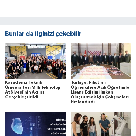
Bunlar da ilginizi çekebilir
Karadeniz Teknik
Türkiye, Filistinli
Üniversitesi Millî Teknoloji
Öğrencilere Açık Öğretimle
Atölyesi’nin Açılışı
Lisans Eğitimi İmkanı
Gerçekleştirildi
Oluşturmak İçin Çalışmaları
Hızlandırdı