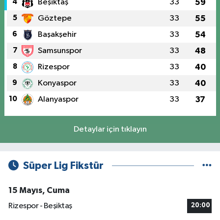
4
Beşiktaş
33
59
5
Göztepe
33
55
6
Başakşehir
33
54
7
Samsunspor
33
48
8
Rizespor
33
40
9
Konyaspor
33
40
10
Alanyaspor
33
37
Detaylar için tıklayın
Süper Lig Fikstür
15 Mayıs, Cuma
Rizespor - Beşiktaş
20:00