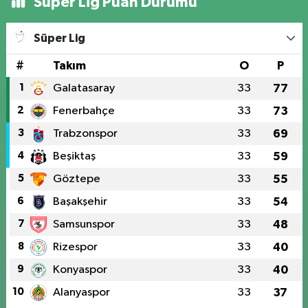
Süper Lig Puan Durumu
Süper Lig
#
Takım
O
P
1
Galatasaray
33
77
2
Fenerbahçe
33
73
3
Trabzonspor
33
69
4
Beşiktaş
33
59
5
Göztepe
33
55
6
Başakşehir
33
54
7
Samsunspor
33
48
8
Rizespor
33
40
9
Konyaspor
33
40
10
Alanyaspor
33
37