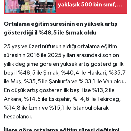
yaklaşık 500 bin sınıf,
derslik yapmışız, 820
bin öğretmen atamışız"
Ortalama eğitim süresinin en yüksek artış
gösterdiği il %48,5 ile Şırnak oldu
25 yaş ve üzeri nüfusun aldığı ortalama eğitim
süresinin 2016 ile 2025 yılları arasındaki son on
yıllık değişime göre en yüksek artış gösterdiği ilk
beş il %48,5 ile Şırnak, %40,4 ile Hakkari, %35,7
ile Muş, %35,5 ile Şanlıurfa ve % 33,1 ile Van oldu.
En düşük artış gösteren ilk beş il ise %13,2 ile
Ankara, %14,5 ile Eskişehir, %14,6 ile Tekirdağ,
%14,8 ile İzmir ve %15,1 ile İstanbul olarak
hesaplandı.
İllere göre ortalama eğitim süresi değişimi,