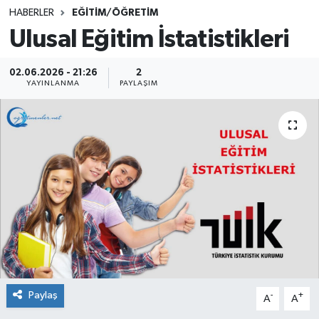
HABERLER
EĞİTİM/ÖĞRETİM
SINAVLAR
AKADEMİK/BİLİM
Ulusal Eğitim İstatistikleri
YARIŞMA/ETKİNLİKLER
MEVZUAT/KARARLAR
02.06.2026 - 21:26
2
YAYINLANMA
PAYLAŞIM
ANKET
Paylaş
-
+
A
A