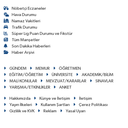
Nöbetçi Eczaneler
Hava Durumu
Namaz Vakitleri
Trafik Durumu
Süper Lig Puan Durumu ve Fikstür
Tüm Manşetler
Son Dakika Haberleri
Haber Arşivi
GÜNDEM
MEMUR
ÖĞRETMEN
EĞİTİM/ÖĞRETİM
ÜNİVERSİTE
AKADEMİK/BİLİM
MALİ KONULAR
MEVZUAT/KARARLAR
SINAVLAR
YARIŞMA/ETKİNLİKLER
ANKET
Hakkımızda
Künye ve İletişim
İletişim
Yayın İlkeleri
Kullanım Şartları
Çerez Politikası
Gizlilik ve KVK
Reklam
Yasal Uyarı