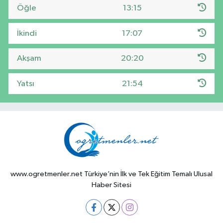
Öğle
13:15
İkindi
17:07
Akşam
20:20
Yatsı
21:54
www.ogretmenler.net Türkiye’nin İlk ve Tek Eğitim Temalı Ulusal
Haber Sitesi