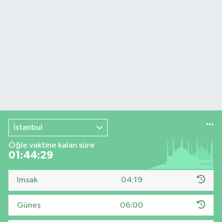
İstanbul
Öğle vaktine kalan süre
01:44:28
İmsak
04:19
Güneş
06:00