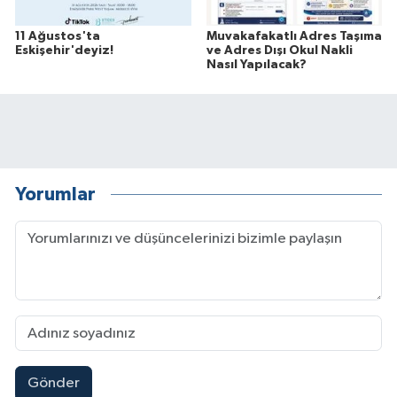
11 Ağustos'ta
Muvakafakatlı Adres Taşıma
Eskişehir'deyiz!
ve Adres Dışı Okul Nakli
Nasıl Yapılacak?
Yorumlar
Gönder