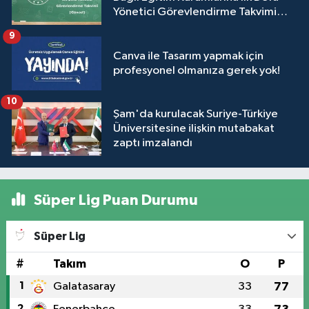
Yönetici Görevlendirme Takvimi
(Güncel)
9
Canva ile Tasarım yapmak için
profesyonel olmanıza gerek yok!
10
Şam'da kurulacak Suriye-Türkiye
Üniversitesine ilişkin mutabakat
zaptı imzalandı
Süper Lig Puan Durumu
Süper Lig
#
Takım
O
P
1
Galatasaray
33
77
2