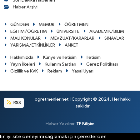
Son Dakika Haberleri
Haber Arşivi
GÜNDEM
MEMUR
ÖĞRETMEN
EĞİTİM/ÖĞRETİM
ÜNİVERSİTE
AKADEMİK/BİLİM
MALİ KONULAR
MEVZUAT/KARARLAR
SINAVLAR
YARIŞMA/ETKİNLİKLER
ANKET
Hakkımızda
Künye ve İletişim
İletişim
Yayın İlkeleri
Kullanım Şartları
Çerez Politikası
Gizlilik ve KVK
Reklam
Yasal Uyarı
ogretmenler.net I Copyright © 2024. Her hakkı
RSS
saklıdır
Haber Yazılımı:
TE Bilişim
En iyi site deneyimi sağlamak için çerezlerden