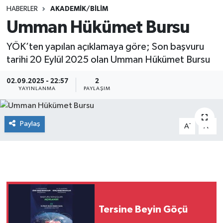
HABERLER
AKADEMİK/BİLİM
SINAVLAR
AKADEMİK/BİLİM
Umman Hükümet Bursu
YARIŞMA/ETKİNLİKLER
MEVZUAT/KARARLAR
YÖK’ten yapılan açıklamaya göre; Son başvuru
tarihi 20 Eylül 2025 olan Umman Hükümet Bursu
ANKET
02.09.2025 - 22:57
2
YAYINLANMA
PAYLAŞIM
Paylaş
-
+
A
A
Tersine Beyin Göçü