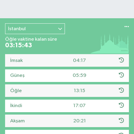
İstanbul
Öğle vaktine kalan süre
03:15:42
İmsak
04:17
Güneş
05:59
Öğle
13:15
İkindi
17:07
Akşam
20:21