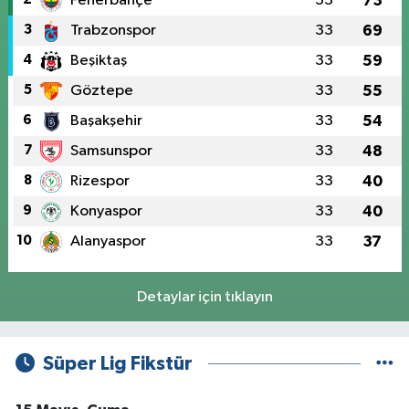
Fenerbahçe
33
73
3
Trabzonspor
33
69
4
Beşiktaş
33
59
5
Göztepe
33
55
6
Başakşehir
33
54
7
Samsunspor
33
48
8
Rizespor
33
40
9
Konyaspor
33
40
10
Alanyaspor
33
37
Detaylar için tıklayın
Süper Lig Fikstür