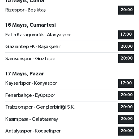
15 Mayıs, Cuma
Rizespor - Beşiktaş
20:00
16 Mayıs, Cumartesi
Fatih Karagümrük - Alanyaspor
17:00
Gaziantep FK - Başakşehir
20:00
Samsunspor - Göztepe
20:00
17 Mayıs, Pazar
Kayserispor - Konyaspor
17:00
Fenerbahçe - Eyüpspor
20:00
Trabzonspor - Gençlerbirliği S.K.
20:00
Kasımpaşa - Galatasaray
20:00
Antalyaspor - Kocaelispor
20:00