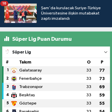
10
Şam'da kurulacak Suriye-Türkiye
Üniversitesine ilişkin mutabakat
zaptı imzalandı
Süper Lig Puan Durumu
Süper Lig
#
Takım
O
P
1
Galatasaray
33
77
2
Fenerbahçe
33
73
3
Trabzonspor
33
69
4
Beşiktaş
33
59
5
Göztepe
33
55
6
Başakşehir
33
54