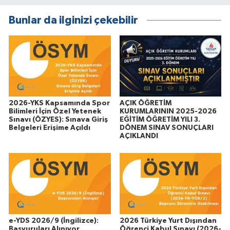
Bunlar da ilginizi çekebilir
2026-YKS Kapsamında Spor
AÇIK ÖĞRETİM
Bilimleri İçin Özel Yetenek
KURUMLARININ 2025-2026
Sınavı (ÖZYES): Sınava Giriş
EĞİTİM ÖĞRETİM YILI 3.
Belgeleri Erişime Açıldı
DÖNEM SINAV SONUÇLARI
AÇIKLANDI
e-YDS 2026/9 (İngilizce):
2026 Türkiye Yurt Dışından
Başvuruları Alınıyor
Öğrenci Kabul Sınavı (2026-