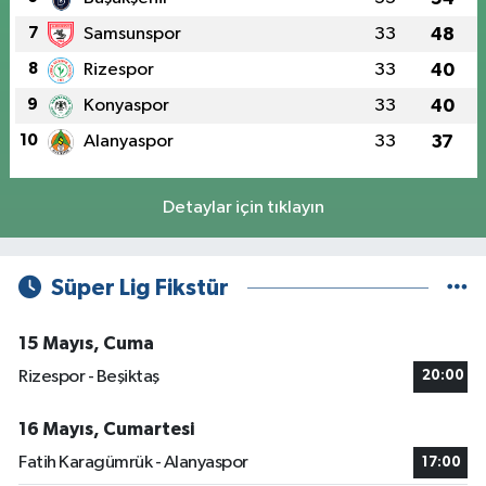
7
Samsunspor
33
48
8
Rizespor
33
40
9
Konyaspor
33
40
10
Alanyaspor
33
37
Detaylar için tıklayın
Süper Lig Fikstür
15 Mayıs, Cuma
Rizespor - Beşiktaş
20:00
16 Mayıs, Cumartesi
Fatih Karagümrük - Alanyaspor
17:00