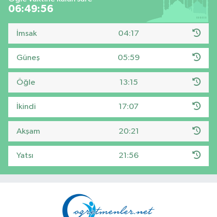
06:49:54
İmsak
04:17
Güneş
05:59
Öğle
13:15
İkindi
17:07
Akşam
20:21
Yatsı
21:56