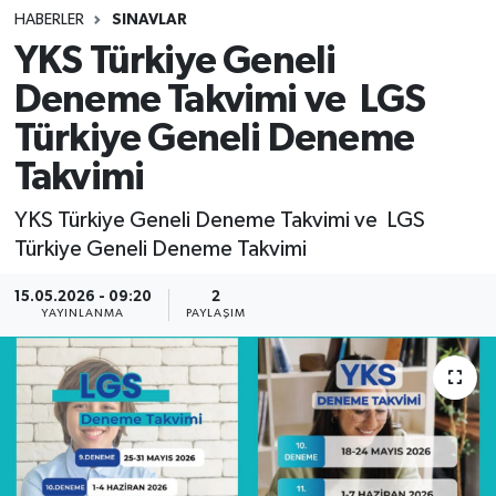
HABERLER
SINAVLAR
SINAVLAR
AKADEMİK/BİLİM
YKS Türkiye Geneli
Deneme Takvimi ve LGS
YARIŞMA/ETKİNLİKLER
MEVZUAT/KARARLAR
Türkiye Geneli Deneme
ANKET
Takvimi
YKS Türkiye Geneli Deneme Takvimi ve LGS
Türkiye Geneli Deneme Takvimi
15.05.2026 - 09:20
2
YAYINLANMA
PAYLAŞIM