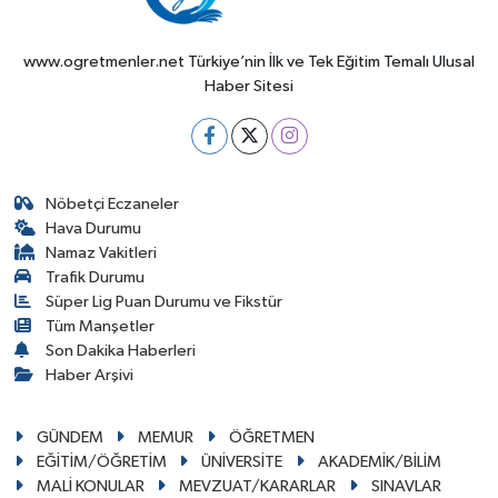
www.ogretmenler.net Türkiye’nin İlk ve Tek Eğitim Temalı Ulusal
Haber Sitesi
Nöbetçi Eczaneler
Hava Durumu
Namaz Vakitleri
Trafik Durumu
Süper Lig Puan Durumu ve Fikstür
Tüm Manşetler
Son Dakika Haberleri
Haber Arşivi
GÜNDEM
MEMUR
ÖĞRETMEN
EĞİTİM/ÖĞRETİM
ÜNİVERSİTE
AKADEMİK/BİLİM
MALİ KONULAR
MEVZUAT/KARARLAR
SINAVLAR