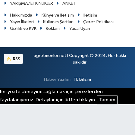
YARIŞMA/ETKİNLİKLER
ANKET
Hakkımızda
Künye ve İletişim
İletişim
Yayın İlkeleri
Kullanım Şartları
Çerez Politikası
Gizlilik ve KVK
Reklam
Yasal Uyarı
ogretmenler.net I Copyright © 2024. Her hakkı
RSS
saklıdır
Haber Yazılımı:
TE Bilişim
En iyi site deneyimi sağlamak için çerezlerden
faydalanıyoruz. Detaylar için lütfen tıklayın.
Tamam