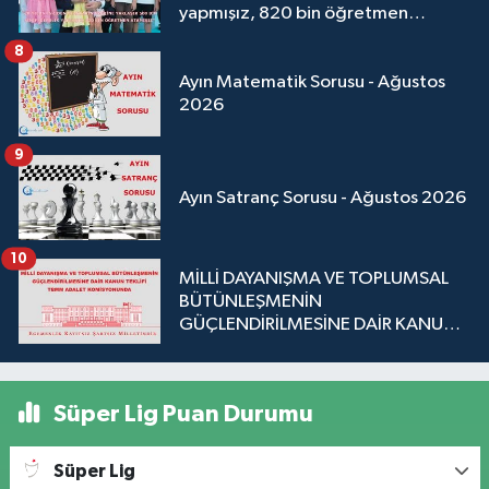
yapmışız, 820 bin öğretmen
atamışız"
8
Ayın Matematik Sorusu - Ağustos
2026
9
Ayın Satranç Sorusu - Ağustos 2026
10
MİLLİ DAYANIŞMA VE TOPLUMSAL
BÜTÜNLEŞMENİN
GÜÇLENDİRİLMESİNE DAİR KANUN
TEKLİFİ TBMM ADALET
KOMİSYONUNDA
Süper Lig Puan Durumu
Süper Lig