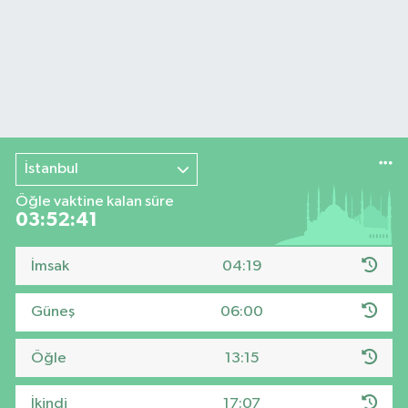
İstanbul
Öğle vaktine kalan süre
03:52:41
İmsak
04:19
Güneş
06:00
Öğle
13:15
İkindi
17:07