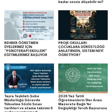
kadar sessiz düşebilir mi?
REHBER ÖĞRETMEN
PROJE OKULLARI:
ÜYELERİMİZ İÇİN
ÇOCUKLARA DÜRÜSTLÜĞÜ
“PSİKOTERAPİ EKOLLERİ”
ANLATIRKEN, SİSTEM NEYİ
EĞİTİMLERİMİZ BAŞLIYOR
ÖĞRETİYOR?
Taşra Teşkilatı Şube
2026 Yaz Tatili
Müdürlüğü Görevde
Öğretmenlerin İller Arası
Yükselme Sözlü Sınav
Mazerete Bağlı Yer
tarihleri ve atama takvimi 6
Değişikliği Tercih Başvurusu