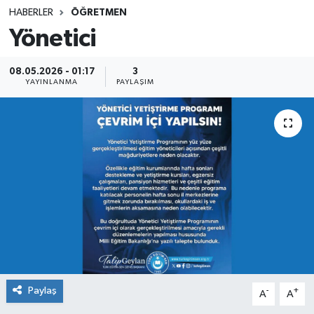
HABERLER
ÖĞRETMEN
SINAVLAR
AKADEMİK/BİLİM
Yönetici
YARIŞMA/ETKİNLİKLER
MEVZUAT/KARARLAR
08.05.2026 - 01:17
3
YAYINLANMA
PAYLAŞIM
ANKET
Paylaş
-
+
A
A