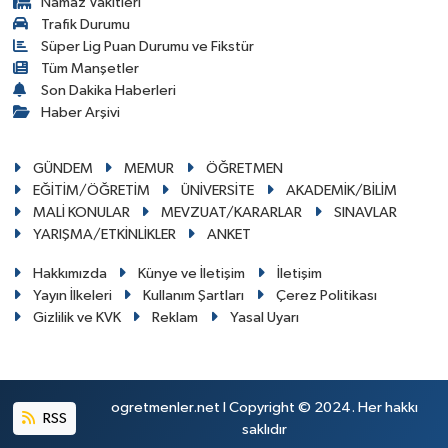
Namaz Vakitleri
Trafik Durumu
Süper Lig Puan Durumu ve Fikstür
Tüm Manşetler
Son Dakika Haberleri
Haber Arşivi
GÜNDEM
MEMUR
ÖĞRETMEN
EĞİTİM/ÖĞRETİM
ÜNİVERSİTE
AKADEMİK/BİLİM
MALİ KONULAR
MEVZUAT/KARARLAR
SINAVLAR
YARIŞMA/ETKİNLİKLER
ANKET
Hakkımızda
Künye ve İletişim
İletişim
Yayın İlkeleri
Kullanım Şartları
Çerez Politikası
Gizlilik ve KVK
Reklam
Yasal Uyarı
ogretmenler.net I Copyright © 2024. Her hakkı
RSS
saklıdır