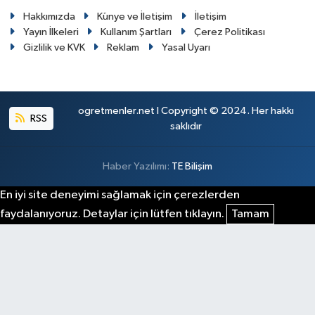
Hakkımızda
Künye ve İletişim
İletişim
Yayın İlkeleri
Kullanım Şartları
Çerez Politikası
Gizlilik ve KVK
Reklam
Yasal Uyarı
ogretmenler.net I Copyright © 2024. Her hakkı
RSS
saklıdır
Haber Yazılımı:
TE Bilişim
En iyi site deneyimi sağlamak için çerezlerden
faydalanıyoruz. Detaylar için lütfen tıklayın.
Tamam