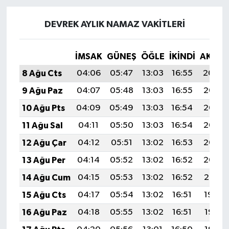
DEVREK AYLIK NAMAZ VAKITLERI
İMSAK
GÜNEŞ
ÖĞLE
İKINDI
AKŞA
8 Ağu Cts
04:06
05:47
13:03
16:55
20:09
9 Ağu Paz
04:07
05:48
13:03
16:55
20:07
10 Ağu Pts
04:09
05:49
13:03
16:54
20:06
11 Ağu Sal
04:11
05:50
13:03
16:54
20:05
12 Ağu Çar
04:12
05:51
13:02
16:53
20:03
13 Ağu Per
04:14
05:52
13:02
16:52
20:02
14 Ağu Cum
04:15
05:53
13:02
16:52
20:01
15 Ağu Cts
04:17
05:54
13:02
16:51
19:59
16 Ağu Paz
04:18
05:55
13:02
16:51
19:58