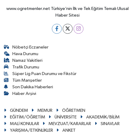
www.ogretmenler.net Türkiye’nin İlk ve Tek Eğitim Temalı Ulusal
Haber Sitesi
Nöbetçi Eczaneler
Hava Durumu
Namaz Vakitleri
Trafik Durumu
Süper Lig Puan Durumu ve Fikstür
Tüm Manşetler
Son Dakika Haberleri
Haber Arşivi
GÜNDEM
MEMUR
ÖĞRETMEN
EĞİTİM/ÖĞRETİM
ÜNİVERSİTE
AKADEMİK/BİLİM
MALİ KONULAR
MEVZUAT/KARARLAR
SINAVLAR
YARIŞMA/ETKİNLİKLER
ANKET