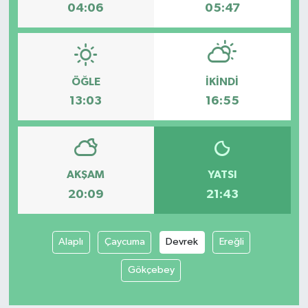
04:06
05:47
ÖĞLE
İKINDI
13:03
16:55
AKŞAM
YATSI
20:09
21:43
Alaplı
Çaycuma
Devrek
Ereğli
Gökçebey