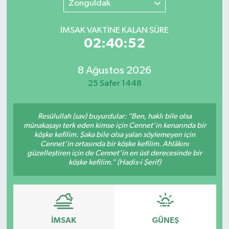
Zonguldak
SINAVLAR
AKADEMİK/BİLİM
İMSAK VAKTİNE KALAN SÜRE
02:40:52
YARIŞMA/ETKİNLİKLER
MEVZUAT/KARARLAR
8 Ağustos 2026
ANKET
25 Safer 1448
Resûlullah (sav) buyurdular: “Ben, haklı bile olsa
münakaşayı terk eden kimse için Cennet’in kenarında bir
köşke kefilim. Şaka bile olsa yalan söylemeyen için
Cennet’in ortasında bir köşke kefilim. Ahlâkını
güzelleştiren için de Cennet’in en üst derecesinde bir
köşke kefilim.” (Hadis-i Şerif)
İMSAK
GÜNEŞ