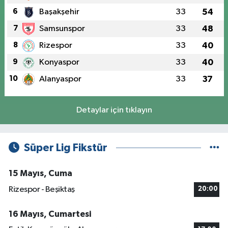
6
Başakşehir
33
54
7
Samsunspor
33
48
8
Rizespor
33
40
9
Konyaspor
33
40
10
Alanyaspor
33
37
Detaylar için tıklayın
Süper Lig Fikstür
15 Mayıs, Cuma
Rizespor - Beşiktaş
20:00
16 Mayıs, Cumartesi