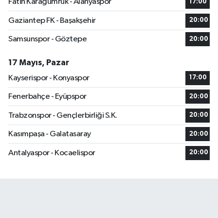
Fatih Karagümrük - Alanyaspor
17:00
Gaziantep FK - Başakşehir
20:00
Samsunspor - Göztepe
20:00
17 Mayıs, Pazar
Kayserispor - Konyaspor
17:00
Fenerbahçe - Eyüpspor
20:00
Trabzonspor - Gençlerbirliği S.K.
20:00
Kasımpaşa - Galatasaray
20:00
Antalyaspor - Kocaelispor
20:00