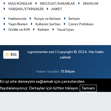
MALİ KONULAR
MEVZUAT/KARARLAR
SINAVLAR
YARIŞMA/ETKİNLİKLER
ANKET
Hakkımızda
Künye ve İletişim
İletişim
Yayın İlkeleri
Kullanım Şartları
Çerez Politikası
Gizlilik ve KVK
Reklam
Yasal Uyarı
ogretmenler.net I Copyright © 2024. Her hakkı
RSS
saklıdır
Haber Yazılımı:
TE Bilişim
En iyi site deneyimi sağlamak için çerezlerden
faydalanıyoruz. Detaylar için lütfen tıklayın.
Tamam