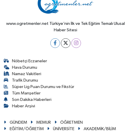
www.ogretmenler.net Türkiye’nin İlk ve Tek Eğitim Temalı Ulusal
Haber Sitesi
Nöbetçi Eczaneler
Hava Durumu
Namaz Vakitleri
Trafik Durumu
Süper Lig Puan Durumu ve Fikstür
Tüm Manşetler
Son Dakika Haberleri
Haber Arşivi
GÜNDEM
MEMUR
ÖĞRETMEN
EĞİTİM/ÖĞRETİM
ÜNİVERSİTE
AKADEMİK/BİLİM