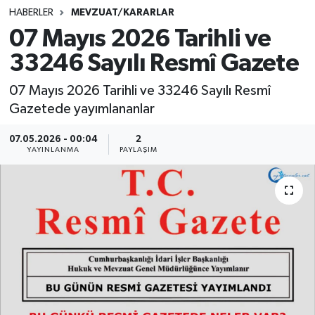
HABERLER
MEVZUAT/KARARLAR
SINAVLAR
AKADEMİK/BİLİM
07 Mayıs 2026 Tarihli ve
33246 Sayılı Resmî Gazete
YARIŞMA/ETKİNLİKLER
MEVZUAT/KARARLAR
07 Mayıs 2026 Tarihli ve 33246 Sayılı Resmî
ANKET
Gazetede yayımlananlar
07.05.2026 - 00:04
2
YAYINLANMA
PAYLAŞIM