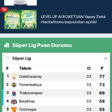
10
LEVEL UP AI ROKETSAN Yapay Zekâ
Hackathonu başvuruları açıldı!
Süper Lig Puan Durumu
Süper Lig
#
Takım
O
P
1
Galatasaray
33
77
2
Fenerbahçe
33
73
3
Trabzonspor
33
69
4
Beşiktaş
33
59
5
Göztepe
33
55