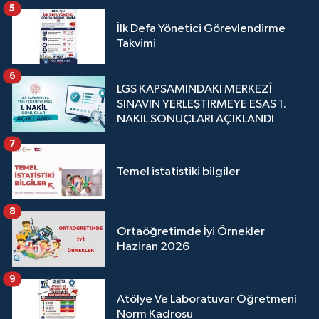
5
İlk Defa Yönetici Görevlendirme
Takvimi
6
LGS KAPSAMINDAKİ MERKEZÎ
SINAVIN YERLEŞTİRMEYE ESAS 1.
NAKİL SONUÇLARI AÇIKLANDI
7
Temel istatistiki bilgiler
8
Ortaöğretimde İyi Örnekler
Haziran 2026
9
Atölye Ve Laboratuvar Öğretmeni
Norm Kadrosu