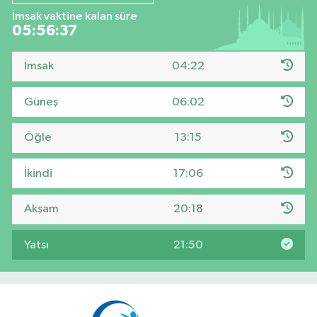
İmsak vaktine kalan süre
05:56:37
İmsak
04:22
Güneş
06:02
Öğle
13:15
İkindi
17:06
Akşam
20:18
Yatsı
21:50