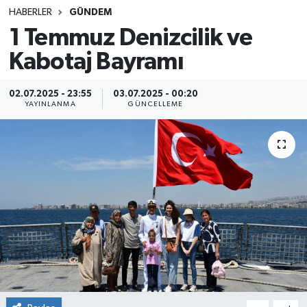
HABERLER
GÜNDEM
SINAVLAR
AKADEMİK/BİLİM
1 Temmuz Denizcilik ve
Kabotaj Bayramı
YARIŞMA/ETKİNLİKLER
MEVZUAT/KARARLAR
ANKET
02.07.2025 - 23:55
03.07.2025 - 00:20
YAYINLANMA
GÜNCELLEME