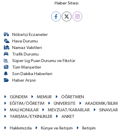
Haber Sitesi
Nöbetçi Eczaneler
Hava Durumu
Namaz Vakitleri
Trafik Durumu
Süper Lig Puan Durumu ve Fikstür
Tüm Manşetler
Son Dakika Haberleri
Haber Arşivi
GÜNDEM
MEMUR
ÖĞRETMEN
EĞİTİM/ÖĞRETİM
ÜNİVERSİTE
AKADEMİK/BİLİM
MALİ KONULAR
MEVZUAT/KARARLAR
SINAVLAR
YARIŞMA/ETKİNLİKLER
ANKET
Hakkımızda
Künye ve İletişim
İletişim