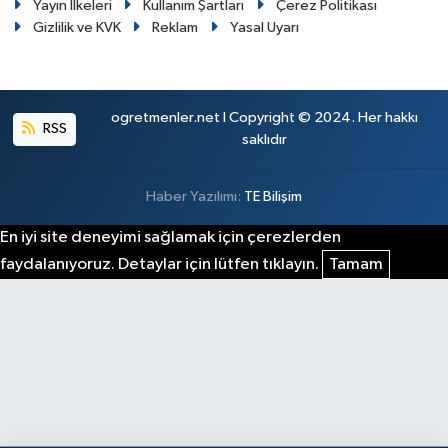
Yayın İlkeleri
Kullanım Şartları
Çerez Politikası
Gizlilik ve KVK
Reklam
Yasal Uyarı
ogretmenler.net I Copyright © 2024. Her hakkı
RSS
saklıdır
Haber Yazılımı:
TE Bilişim
En iyi site deneyimi sağlamak için çerezlerden
faydalanıyoruz. Detaylar için lütfen tıklayın.
Tamam