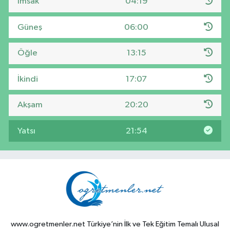
İmsak
04:19
Güneş
06:00
Öğle
13:15
İkindi
17:07
Akşam
20:20
Yatsı
21:54
www.ogretmenler.net Türkiye’nin İlk ve Tek Eğitim Temalı Ulusal