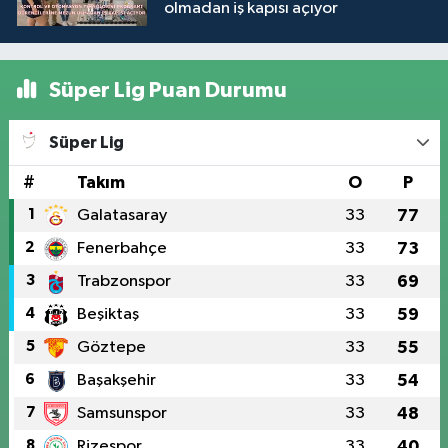
olmadan iş kapısı açıyor
Süper Lig Puan Durumu
Süper Lig
#
Takım
O
P
1
Galatasaray
33
77
2
Fenerbahçe
33
73
3
Trabzonspor
33
69
4
Beşiktaş
33
59
5
Göztepe
33
55
6
Başakşehir
33
54
7
Samsunspor
33
48
8
Rizespor
33
40