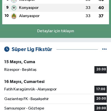
9
Konyaspor
33
40
10
Alanyaspor
33
37
Detaylar için tıklayın
Süper Lig Fikstür
15 Mayıs, Cuma
Rizespor - Beşiktaş
20:00
16 Mayıs, Cumartesi
Fatih Karagümrük - Alanyaspor
17:00
Gaziantep FK - Başakşehir
20:00
Samsunspor - Göztepe
20:00