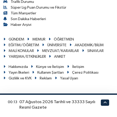
Trafik Durumu
Süper Lig Puan Durumu ve Fikstür
Tüm Manşetler
Son Dakika Haberleri
Haber Arşivi
GÜNDEM
MEMUR
ÖĞRETMEN
EĞİTİM/ÖĞRETİM
ÜNİVERSİTE
AKADEMİK/BİLİM
MALİ KONULAR
MEVZUAT/KARARLAR
SINAVLAR
YARIŞMA/ETKİNLİKLER
ANKET
Hakkımızda
Künye ve İletişim
İletişim
Yayın İlkeleri
Kullanım Şartları
Çerez Politikası
Gizlilik ve KVK
Reklam
Yasal Uyarı
ogretmenler.net I Copyright © 2024. Her hakkı
07 Ağustos 2026 Tarihli ve 33333 Sayılı
00:13
RSS
Resmî Gazete
saklıdır