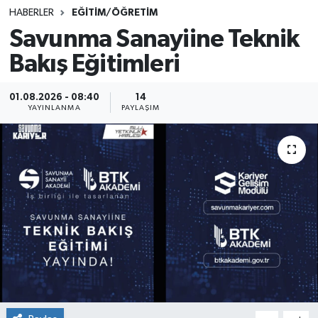
HABERLER
EĞİTİM/ÖĞRETİM
SINAVLAR
AKADEMİK/BİLİM
Savunma Sanayiine Teknik
Bakış Eğitimleri
YARIŞMA/ETKİNLİKLER
MEVZUAT/KARARLAR
ANKET
01.08.2026 - 08:40
14
YAYINLANMA
PAYLAŞIM