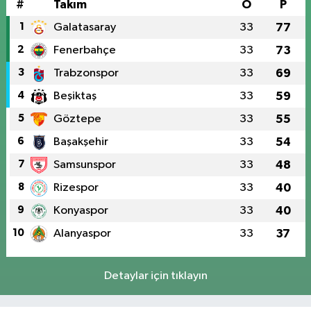
#
Takım
O
P
1
Galatasaray
33
77
2
Fenerbahçe
33
73
3
Trabzonspor
33
69
4
Beşiktaş
33
59
5
Göztepe
33
55
6
Başakşehir
33
54
7
Samsunspor
33
48
8
Rizespor
33
40
9
Konyaspor
33
40
10
Alanyaspor
33
37
Detaylar için tıklayın