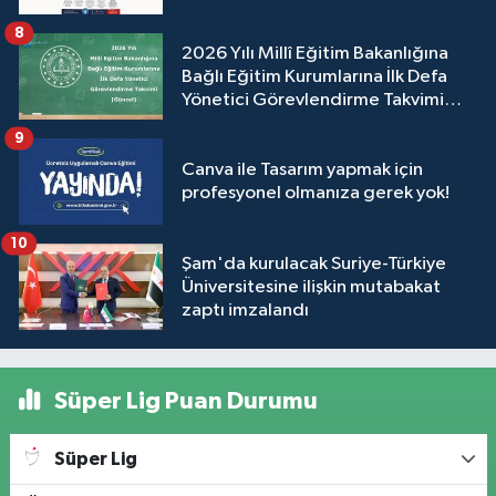
8
2026 Yılı Millî Eğitim Bakanlığına
Bağlı Eğitim Kurumlarına İlk Defa
Yönetici Görevlendirme Takvimi
(Güncel)
9
Canva ile Tasarım yapmak için
profesyonel olmanıza gerek yok!
10
Şam'da kurulacak Suriye-Türkiye
Üniversitesine ilişkin mutabakat
zaptı imzalandı
Süper Lig Puan Durumu
Süper Lig