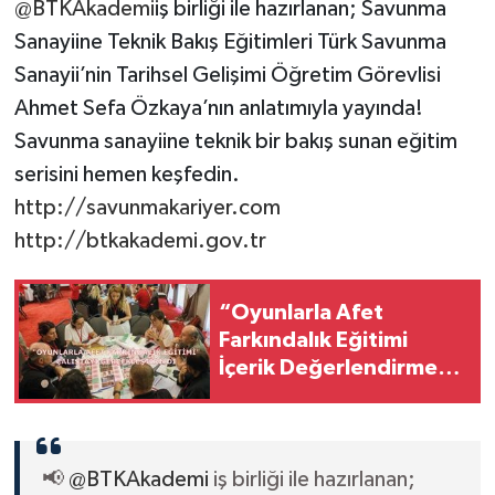
@BTKAkademi
iş birliği ile hazırlanan; Savunma
Sanayiine Teknik Bakış Eğitimleri Türk Savunma
Sanayii’nin Tarihsel Gelişimi Öğretim Görevlisi
Ahmet Sefa Özkaya’nın anlatımıyla yayında!
Savunma sanayiine teknik bir bakış sunan eğitim
serisini hemen keşfedin.
http://savunmakariyer.com
http://btkakademi.gov.tr
“Oyunlarla Afet
Farkındalık Eğitimi
İçerik Değerlendirme
ve Uygulama Kılavuzu
Hazırlama Çalıştayı”
Gerçekleştirildi
📢
@BTKAkademi
iş birliği ile hazırlanan;