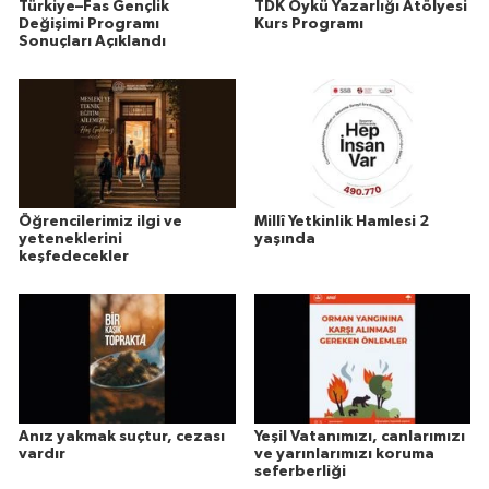
Türkiye–Fas Gençlik
TDK Öykü Yazarlığı Atölyesi
Değişimi Programı
Kurs Programı
Sonuçları Açıklandı
Öğrencilerimiz ilgi ve
Millî Yetkinlik Hamlesi 2
yeteneklerini
yaşında
keşfedecekler
Anız yakmak suçtur, cezası
Yeşil Vatanımızı, canlarımızı
vardır
ve yarınlarımızı koruma
seferberliği