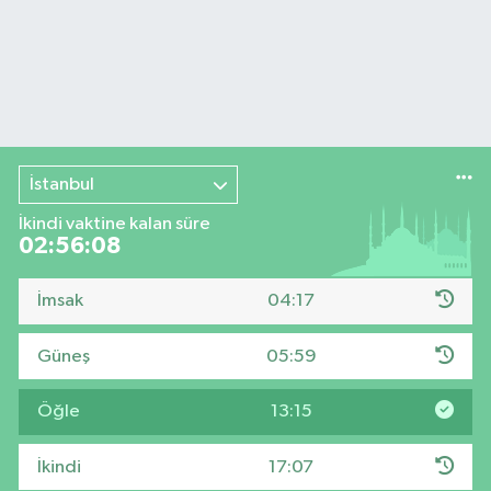
İstanbul
İkindi vaktine kalan süre
02:56:07
İmsak
04:17
Güneş
05:59
Öğle
13:15
İkindi
17:07