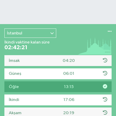
İstanbul
İkindi vaktine kalan süre
02:42:20
İmsak
04:20
Güneş
06:01
Öğle
13:15
İkindi
17:06
Akşam
20:19