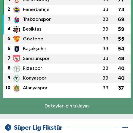
2
Fenerbahçe
33
73
3
Trabzonspor
33
69
4
Beşiktaş
33
59
5
Göztepe
33
55
6
Başakşehir
33
54
7
Samsunspor
33
48
8
Rizespor
33
40
9
Konyaspor
33
40
10
Alanyaspor
33
37
Detaylar için tıklayın
Süper Lig Fikstür