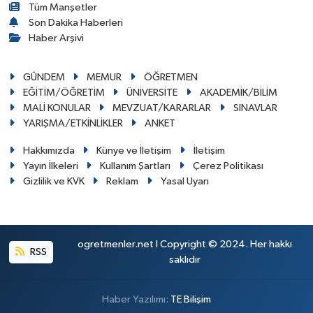
Tüm Manşetler
Son Dakika Haberleri
Haber Arşivi
GÜNDEM
MEMUR
ÖĞRETMEN
EĞİTİM/ÖĞRETİM
ÜNİVERSİTE
AKADEMİK/BİLİM
MALİ KONULAR
MEVZUAT/KARARLAR
SINAVLAR
YARIŞMA/ETKİNLİKLER
ANKET
Hakkımızda
Künye ve İletişim
İletişim
Yayın İlkeleri
Kullanım Şartları
Çerez Politikası
Gizlilik ve KVK
Reklam
Yasal Uyarı
ogretmenler.net I Copyright © 2024. Her hakkı
RSS
saklıdır
Haber Yazılımı:
TE Bilişim