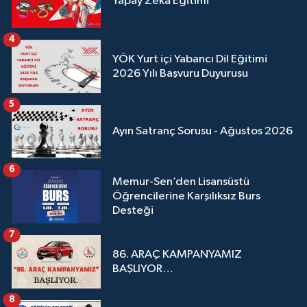
Yapay Zeka Eğitimi
4
YÖK Yurt içi Yabancı Dil Eğitimi
2026 Yılı Başvuru Duyurusu
5
Ayın Satranç Sorusu - Ağustos 2026
6
Memur-Sen’den Lisansüstü
Öğrencilerine Karşılıksız Burs
Desteği
7
86. ARAÇ KAMPANYAMIZ
BAŞLIYOR…
8