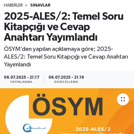
HABERLER
SINAVLAR
SINAVLAR
AKADEMİK/BİLİM
2025-ALES/2: Temel Soru
Kitapçığı ve Cevap
YARIŞMA/ETKİNLİKLER
MEVZUAT/KARARLAR
Anahtarı Yayımlandı
ANKET
ÖSYM’den yapılan açıklamaya göre; 2025-
ALES/2: Temel Soru Kitapçığı ve Cevap Anahtarı
Yayımlandı
06.07.2025 - 21:17
06.07.2025 - 21:19
YAYINLANMA
GÜNCELLEME