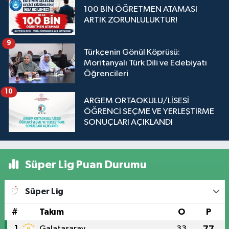
100 BİN ÖĞRETMEN ATAMASI
ARTIK ZORUNLULUKTUR!
9
Türkçenin Gönül Köprüsü:
Moritanyalı Türk Dili ve Edebiyatı
Öğrencileri
10
ARGEM ORTAOKULU/LİSESİ
ÖĞRENCİ SEÇME VE YERLEŞTİRME
SONUÇLARI AÇIKLANDI
Süper Lig Puan Durumu
Süper Lig
#
Takım
O
P
1
Galatasaray
33
77