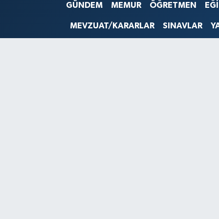
GÜNDEM
MEMUR
ÖĞRETMEN
EĞ
SINAVLAR
AKADEMİK/BİLİM
MEVZUAT/KARARLAR
SINAVLAR
Y
YARIŞMA/ETKİNLİKLER
MEVZUAT/KARARLAR
ANKET