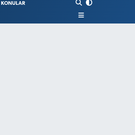
İ KONULAR
80
%0.18
9000
%0.19
0
,00
%0