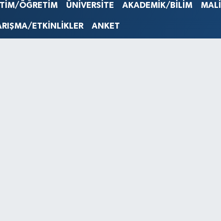
STERLİN
İTİM/ÖĞRETİM
ÜNİVERSİTE
AKADEMİK/BİLİM
MAL
61,603
G.ALTIN
ARIŞMA/ETKİNLİKLER
ANKET
6862,0
BİST10
14.598