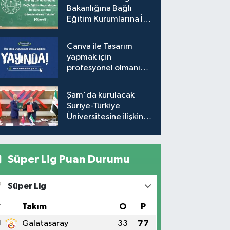
Bakanlığına Bağlı
Eğitim Kurumlarına İlk
Defa Yönetici
Görevlendirme
Canva ile Tasarım
Takvimi (Güncel)
yapmak için
profesyonel olmanıza
gerek yok!
Şam'da kurulacak
Suriye-Türkiye
Üniversitesine ilişkin
mutabakat zaptı
imzalandı
Süper Lig Puan Durumu
Süper Lig
#
Takım
O
P
1
Galatasaray
33
77