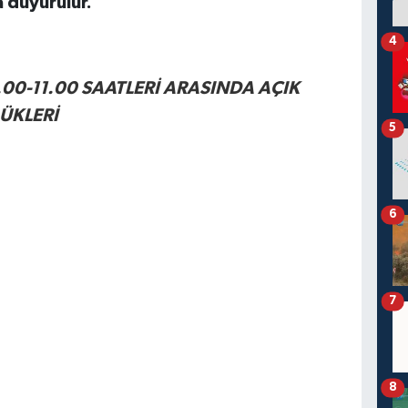
 duyurulur.
4
00-11.00 SAATLERİ ARASINDA AÇIK
ÜKLERİ
5
6
7
8