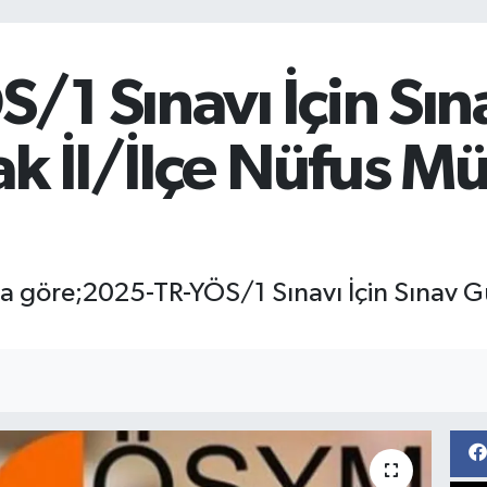
/1 Sınavı İçin Sı
ak İl/İlçe Nüfus M
göre;2025-TR-YÖS/1 Sınavı İçin Sınav Gün