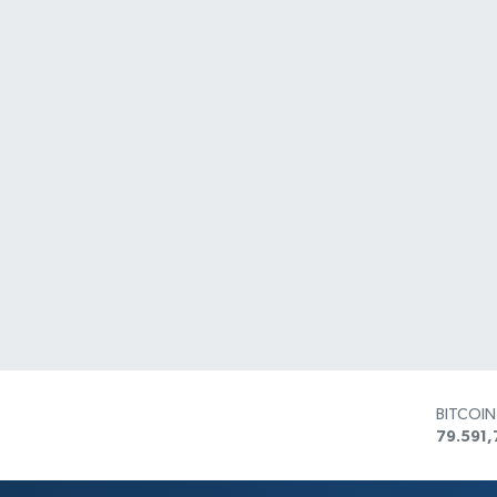
BITCOI
79.591,
DOLAR
45,436
EURO
53,386