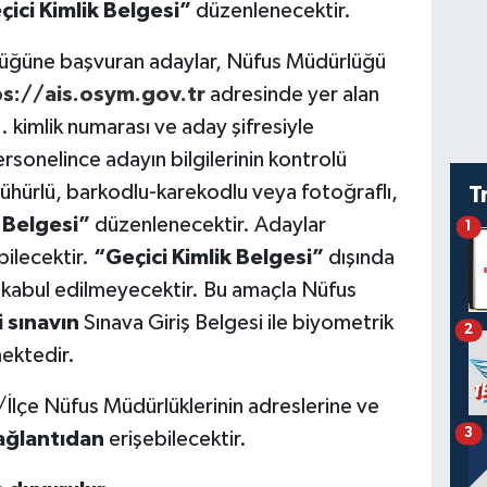
çici Kimlik Belgesi”
düzenlenecektir.
üğüne başvuran adaylar, Nüfus Müdürlüğü
s://ais.osym.gov.tr
adresinde yer alan
. kimlik numarası ve aday şifresiyle
rsonelince adayın bilgilerinin kontrolü
mühürlü, barkodlu-karekodlu veya fotoğraflı,
T
 Belgesi”
düzenlenecektir. Adaylar
1
bilecektir.
“Geçici Kimlik Belgesi”
dışında
çin kabul edilmeyecektir. Bu amaçla Nüfus
li sınavın
Sınava Giriş Belgesi ile biyometrik
2
ektedir.
l/İlçe Nüfus Müdürlüklerinin adreslerine ve
3
ağlantıdan
erişebilecektir.