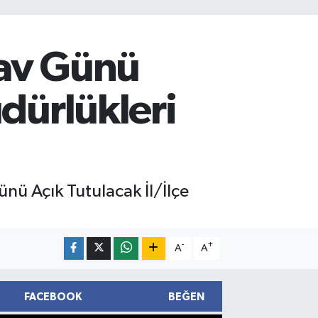
nav Günü
üdürlükleri
ü Açık Tutulacak İl/İlçe
-
+
A
A
FACEBOOK
BEĞEN