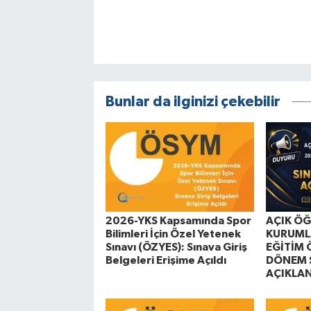
Bunlar da ilginizi çekebilir
2026-YKS Kapsamında Spor
AÇIK Ö
Bilimleri İçin Özel Yetenek
KURUML
Sınavı (ÖZYES): Sınava Giriş
EĞİTİM 
Belgeleri Erişime Açıldı
DÖNEM 
AÇIKLA