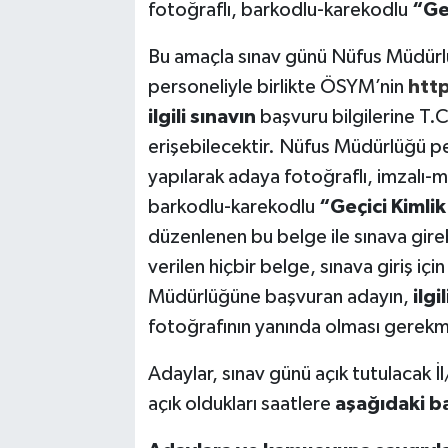
fotoğraflı, barkodlu-karekodlu
“Ge
Bu amaçla sınav günü Nüfus Müdürl
personeliyle birlikte ÖSYM’nin
http
ilgili sınavın
başvuru bilgilerine T.C
erişebilecektir. Nüfus Müdürlüğü pe
yapılarak adaya fotoğraflı, imzalı-
barkodlu-karekodlu
“Geçici Kimlik
düzenlenen bu belge ile sınava gire
verilen hiçbir belge, sınava giriş i
Müdürlüğüne başvuran adayın,
ilgi
fotoğrafının yanında olması gerekm
Adaylar, sınav günü açık tutulacak İ
açık oldukları saatlere
aşağıdaki b