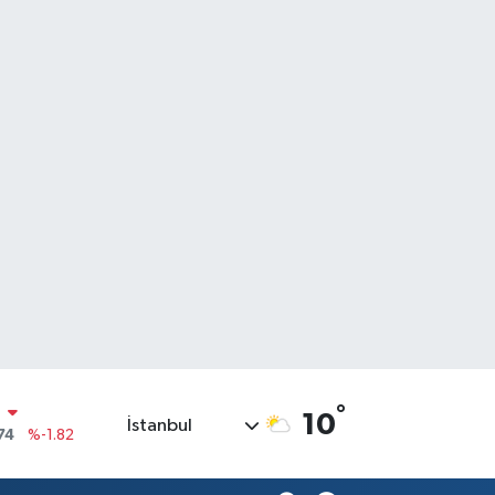
N
74
%-1.82
°
10
İstanbul
20
%0.02
90
%0.19