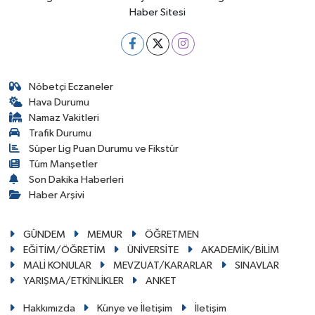
Haber Sitesi
Nöbetçi Eczaneler
Hava Durumu
Namaz Vakitleri
Trafik Durumu
Süper Lig Puan Durumu ve Fikstür
Tüm Manşetler
Son Dakika Haberleri
Haber Arşivi
GÜNDEM
MEMUR
ÖĞRETMEN
EĞİTİM/ÖĞRETİM
ÜNİVERSİTE
AKADEMİK/BİLİM
MALİ KONULAR
MEVZUAT/KARARLAR
SINAVLAR
YARIŞMA/ETKİNLİKLER
ANKET
Hakkımızda
Künye ve İletişim
İletişim