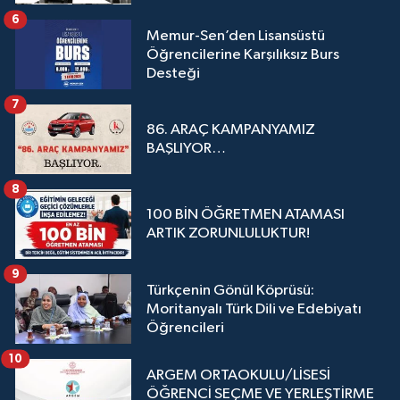
6
Memur-Sen’den Lisansüstü
Öğrencilerine Karşılıksız Burs
Desteği
7
86. ARAÇ KAMPANYAMIZ
BAŞLIYOR…
8
100 BİN ÖĞRETMEN ATAMASI
ARTIK ZORUNLULUKTUR!
9
Türkçenin Gönül Köprüsü:
Moritanyalı Türk Dili ve Edebiyatı
Öğrencileri
10
ARGEM ORTAOKULU/LİSESİ
ÖĞRENCİ SEÇME VE YERLEŞTİRME