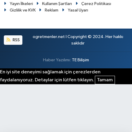
Yayın İlkeleri
Kullanım Şartları
Çerez Politikası
Gizlilik ve KVK
Reklam
Yasal Uyarı
ogretmenler.net I Copyright © 2024. Her hakkı
RSS
saklıdır
Haber Yazılımı:
TE Bilişim
En iyi site deneyimi sağlamak için çerezlerden
faydalanıyoruz. Detaylar için lütfen tıklayın.
Tamam