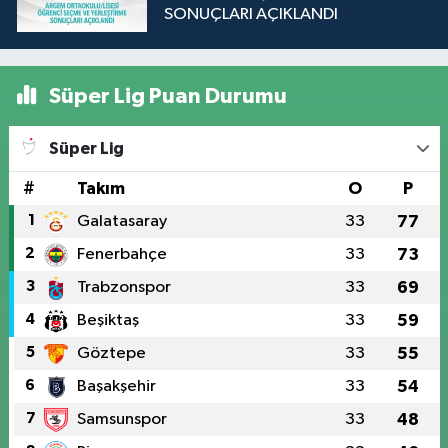
SONUÇLARI AÇIKLANDI
Süper Lig Puan Durumu
Süper Lig
#
Takım
O
P
1
Galatasaray
33
77
2
Fenerbahçe
33
73
3
Trabzonspor
33
69
4
Beşiktaş
33
59
5
Göztepe
33
55
6
Başakşehir
33
54
7
Samsunspor
33
48