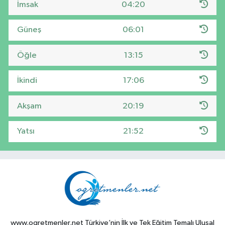
İmsak
04:20
Güneş
06:01
Öğle
13:15
İkindi
17:06
Akşam
20:19
Yatsı
21:52
www.ogretmenler.net Türkiye’nin İlk ve Tek Eğitim Temalı Ulusal