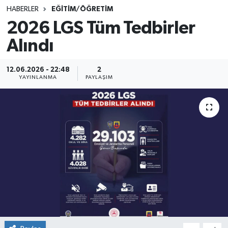
HABERLER
EĞİTİM/ÖĞRETİM
SINAVLAR
AKADEMİK/BİLİM
2026 LGS Tüm Tedbirler
Alındı
YARIŞMA/ETKİNLİKLER
MEVZUAT/KARARLAR
ANKET
12.06.2026 - 22:48
2
YAYINLANMA
PAYLAŞIM