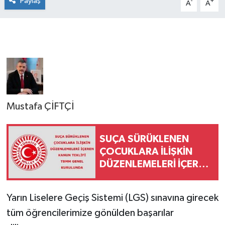
Paylaş
-
+
A
A
Mustafa ÇİFTÇİ
SUÇA SÜRÜKLENEN
ÇOCUKLARA İLİŞKİN
DÜZENLEMELERİ İÇEREN
KANUN TEKLİFİ TBMM
GENEL KURULUNDA
Yarın Liselere Geçiş Sistemi (LGS) sınavına girecek
tüm öğrencilerimize gönülden başarılar