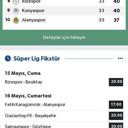
8
Rizespor
33
40
9
Konyaspor
33
40
10
Alanyaspor
33
37
Detaylar için tıklayın
Süper Lig Fikstür
15 Mayıs, Cuma
Rizespor - Beşiktaş
20:00
16 Mayıs, Cumartesi
Fatih Karagümrük - Alanyaspor
17:00
Gaziantep FK - Başakşehir
20:00
Samsunspor - Göztepe
20:00