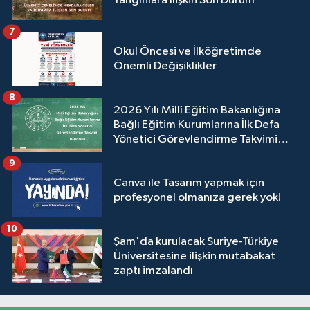
Yangınlara İlişkin Son Durum
7
Okul Öncesi ve İlköğretimde
Önemli Değişiklikler
8
2026 Yılı Millî Eğitim Bakanlığına
Bağlı Eğitim Kurumlarına İlk Defa
Yönetici Görevlendirme Takvimi
(Güncel)
9
Canva ile Tasarım yapmak için
profesyonel olmanıza gerek yok!
10
Şam'da kurulacak Suriye-Türkiye
Üniversitesine ilişkin mutabakat
zaptı imzalandı