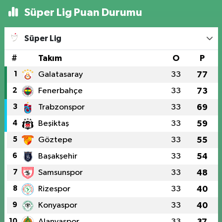
Süper Lig Puan Durumu
Süper Lig
#
Takım
O
P
1
Galatasaray
33
77
2
Fenerbahçe
33
73
3
Trabzonspor
33
69
4
Beşiktaş
33
59
5
Göztepe
33
55
6
Başakşehir
33
54
7
Samsunspor
33
48
8
Rizespor
33
40
9
Konyaspor
33
40
10
Alanyaspor
33
37