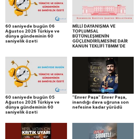
60 saniyede bugün 06
MİLLİ DAYANIŞMA VE
Ağustos 2026 Türkiye ve
TOPLUMSAL
dünya gündeminin 60
BÜTÜNLEŞMENİN
saniyelik özeti
GÜÇLENDİRİLMESİNE DAİR
KANUN TEKLİFİ TBMM'DE
60 saniyede bugün 05
"Enver Paşa" Enver Paşa,
Ağustos 2026 Türkiye ve
inandığı dava uğruna son
dünya gündeminin 60
nefesine kadar yürüdü
saniyelik özeti