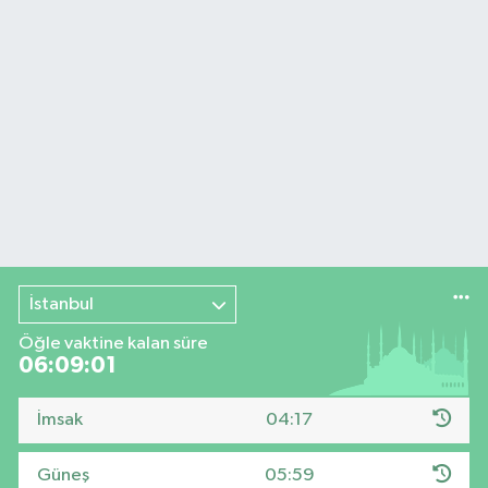
İstanbul
Öğle vaktine kalan süre
06:09:00
İmsak
04:17
Güneş
05:59