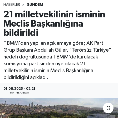
HABERLER
GÜNDEM
SINAVLAR
AKADEMİK/BİLİM
21 milletvekilinin isminin
Meclis Başkanlığına
YARIŞMA/ETKİNLİKLER
MEVZUAT/KARARLAR
bildirildi
ANKET
TBMM'den yapılan açıklamaya göre; AK Parti
Grup Başkanı Abdullah Güler, "Terörsüz Türkiye"
hedefi doğrultusunda TBMM'de kurulacak
komisyona partisinden üye olacak 21
milletvekilinin isminin Meclis Başkanlığına
bildirildiğini açıkladı.
01.08.2025 - 02:21
YAYINLANMA