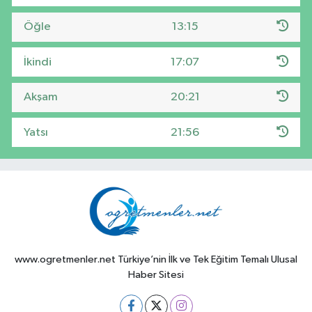
Öğle
13:15
İkindi
17:07
Akşam
20:21
Yatsı
21:56
www.ogretmenler.net Türkiye’nin İlk ve Tek Eğitim Temalı Ulusal
Haber Sitesi