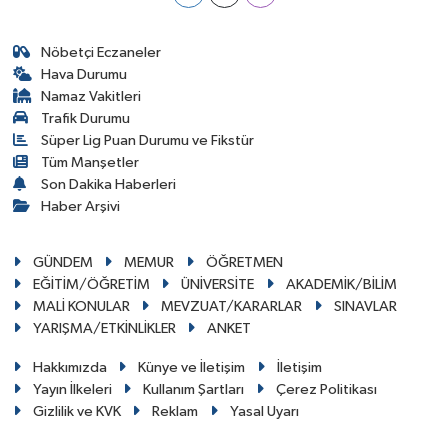
Nöbetçi Eczaneler
Hava Durumu
Namaz Vakitleri
Trafik Durumu
Süper Lig Puan Durumu ve Fikstür
Tüm Manşetler
Son Dakika Haberleri
Haber Arşivi
GÜNDEM
MEMUR
ÖĞRETMEN
EĞİTİM/ÖĞRETİM
ÜNİVERSİTE
AKADEMİK/BİLİM
MALİ KONULAR
MEVZUAT/KARARLAR
SINAVLAR
YARIŞMA/ETKİNLİKLER
ANKET
Hakkımızda
Künye ve İletişim
İletişim
Yayın İlkeleri
Kullanım Şartları
Çerez Politikası
Gizlilik ve KVK
Reklam
Yasal Uyarı