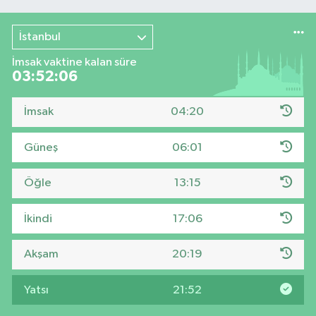
İstanbul
İmsak vaktine kalan süre
03:52:05
İmsak
04:20
Güneş
06:01
Öğle
13:15
İkindi
17:06
Akşam
20:19
Yatsı
21:52