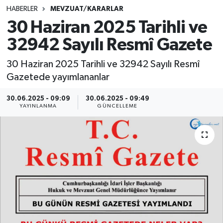
HABERLER
MEVZUAT/KARARLAR
SINAVLAR
AKADEMİK/BİLİM
30 Haziran 2025 Tarihli ve
32942 Sayılı Resmî Gazete
YARIŞMA/ETKİNLİKLER
MEVZUAT/KARARLAR
30 Haziran 2025 Tarihli ve 32942 Sayılı Resmî
ANKET
Gazetede yayımlananlar
30.06.2025 - 09:09
30.06.2025 - 09:49
YAYINLANMA
GÜNCELLEME