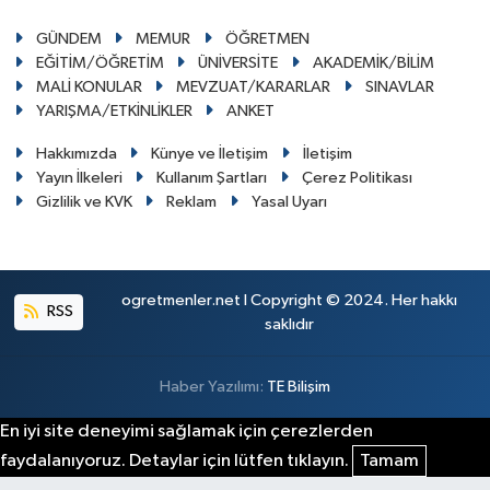
GÜNDEM
MEMUR
ÖĞRETMEN
EĞİTİM/ÖĞRETİM
ÜNİVERSİTE
AKADEMİK/BİLİM
MALİ KONULAR
MEVZUAT/KARARLAR
SINAVLAR
YARIŞMA/ETKİNLİKLER
ANKET
Hakkımızda
Künye ve İletişim
İletişim
Yayın İlkeleri
Kullanım Şartları
Çerez Politikası
Gizlilik ve KVK
Reklam
Yasal Uyarı
ogretmenler.net I Copyright © 2024. Her hakkı
RSS
saklıdır
Haber Yazılımı:
TE Bilişim
En iyi site deneyimi sağlamak için çerezlerden
faydalanıyoruz. Detaylar için lütfen tıklayın.
Tamam