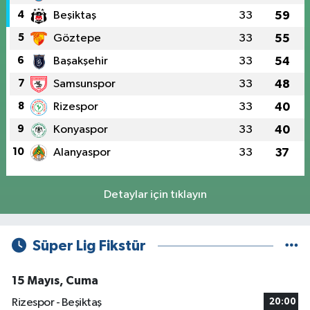
4
Beşiktaş
33
59
5
Göztepe
33
55
6
Başakşehir
33
54
7
Samsunspor
33
48
8
Rizespor
33
40
9
Konyaspor
33
40
10
Alanyaspor
33
37
Detaylar için tıklayın
Süper Lig Fikstür
15 Mayıs, Cuma
Rizespor - Beşiktaş
20:00