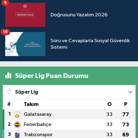
9
Doğrusunu Yazalım 2026
10
Soru ve Cevaplarla Sosyal Güvenlik
Sistemi
Süper Lig Puan Durumu
Süper Lig
#
Takım
O
P
1
Galatasaray
33
77
2
Fenerbahçe
33
73
3
Trabzonspor
33
69