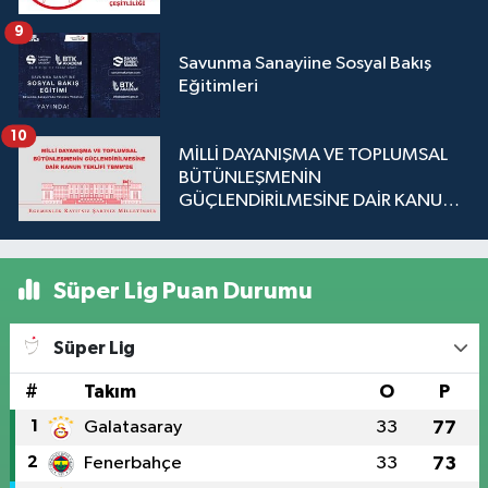
9
Savunma Sanayiine Sosyal Bakış
Eğitimleri
10
MİLLİ DAYANIŞMA VE TOPLUMSAL
BÜTÜNLEŞMENİN
GÜÇLENDİRİLMESİNE DAİR KANUN
TEKLİFİ TBMM'DE
Süper Lig Puan Durumu
Süper Lig
#
Takım
O
P
1
Galatasaray
33
77
2
Fenerbahçe
33
73