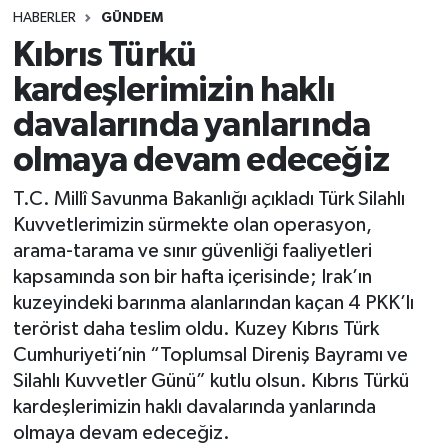
HABERLER
GÜNDEM
SINAVLAR
AKADEMİK/BİLİM
Kıbrıs Türkü
kardeşlerimizin haklı
YARIŞMA/ETKİNLİKLER
MEVZUAT/KARARLAR
davalarında yanlarında
ANKET
olmaya devam edeceğiz
T.C. Millî Savunma Bakanlığı açıkladı Türk Silahlı
Kuvvetlerimizin sürmekte olan operasyon,
arama-tarama ve sınır güvenliği faaliyetleri
kapsamında son bir hafta içerisinde; Irak’ın
kuzeyindeki barınma alanlarından kaçan 4 PKK’lı
terörist daha teslim oldu. Kuzey Kıbrıs Türk
Cumhuriyeti’nin “Toplumsal Direniş Bayramı ve
Silahlı Kuvvetler Günü” kutlu olsun. Kıbrıs Türkü
kardeşlerimizin haklı davalarında yanlarında
olmaya devam edeceğiz.