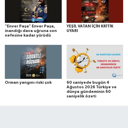
"Enver Paşa" Enver Paşa,
YEŞİL VATAN İÇİN KRİTİK
inandığı dava uğruna son
UYARI
nefesine kadar yürüdü
Orman yangını riski çok
60 saniyede bugün 4
Ağustos 2026 Türkiye ve
dünya gündeminin 60
saniyelik özeti