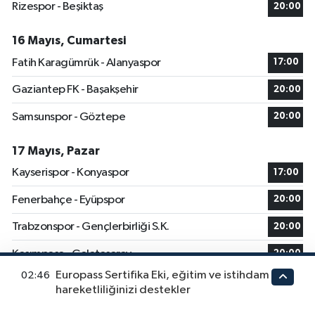
Rizespor - Beşiktaş
20:00
16 Mayıs, Cumartesi
Fatih Karagümrük - Alanyaspor
17:00
Gaziantep FK - Başakşehir
20:00
Samsunspor - Göztepe
20:00
17 Mayıs, Pazar
Kayserispor - Konyaspor
17:00
Fenerbahçe - Eyüpspor
20:00
Trabzonspor - Gençlerbirliği S.K.
20:00
Kasımpaşa - Galatasaray
20:00
Europass Sertifika Eki, eğitim ve istihdam
02:46
Antalyaspor - Kocaelispor
20:00
hareketliliğinizi destekler