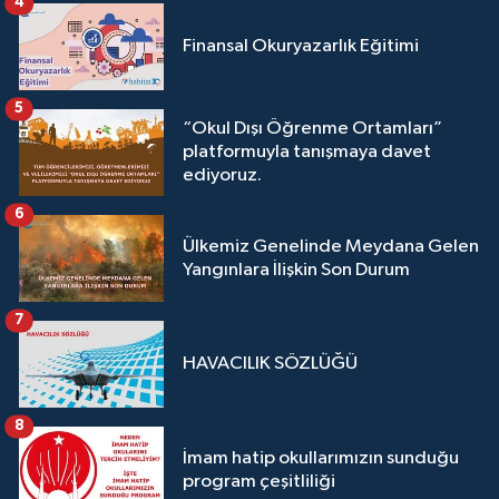
4
Finansal Okuryazarlık Eğitimi
5
“Okul Dışı Öğrenme Ortamları”
platformuyla tanışmaya davet
ediyoruz.
6
Ülkemiz Genelinde Meydana Gelen
Yangınlara İlişkin Son Durum
7
HAVACILIK SÖZLÜĞÜ
8
İmam hatip okullarımızın sunduğu
program çeşitliliği