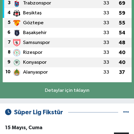
3
Trabzonspor
33
69
4
Beşiktaş
33
59
5
Göztepe
33
55
6
Başakşehir
33
54
7
Samsunspor
33
48
8
Rizespor
33
40
9
Konyaspor
33
40
10
Alanyaspor
33
37
Detaylar için tıklayın
Süper Lig Fikstür
15 Mayıs, Cuma