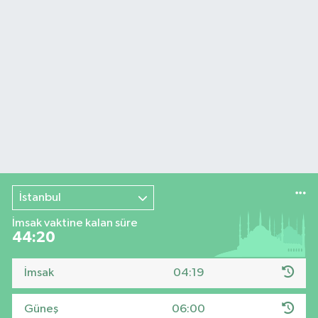
İstanbul
İmsak vaktine kalan süre
44:19
İmsak
04:19
Güneş
06:00