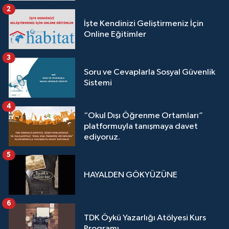
2
İşte Kendinizi Geliştirmeniz İçin
Online Eğitimler
3
Soru ve Cevaplarla Sosyal Güvenlik
Sistemi
4
“Okul Dışı Öğrenme Ortamları”
platformuyla tanışmaya davet
ediyoruz.
5
HAYALDEN GÖKYÜZÜNE
6
TDK Öykü Yazarlığı Atölyesi Kurs
Programı