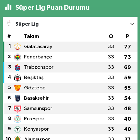
Süper Lig Puan Durumu
Süper Lig
#
Takım
O
P
1
Galatasaray
33
77
2
Fenerbahçe
33
73
3
Trabzonspor
33
69
4
Beşiktaş
33
59
5
Göztepe
33
55
6
Başakşehir
33
54
7
Samsunspor
33
48
8
Rizespor
33
40
9
Konyaspor
33
40
10
Alanyaspor
33
37