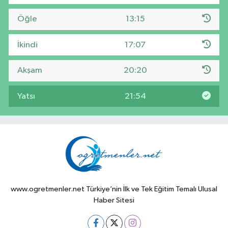
Öğle
13:15
İkindi
17:07
Akşam
20:20
Yatsı
21:54
www.ogretmenler.net Türkiye’nin İlk ve Tek Eğitim Temalı Ulusal
Haber Sitesi