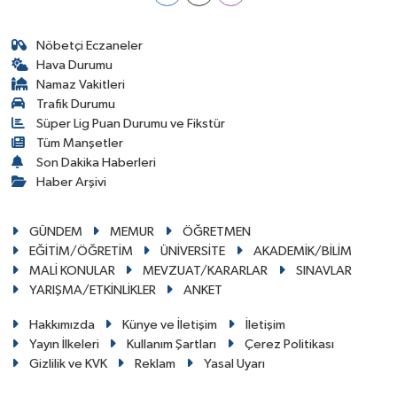
Nöbetçi Eczaneler
Hava Durumu
Namaz Vakitleri
Trafik Durumu
Süper Lig Puan Durumu ve Fikstür
Tüm Manşetler
Son Dakika Haberleri
Haber Arşivi
GÜNDEM
MEMUR
ÖĞRETMEN
EĞİTİM/ÖĞRETİM
ÜNİVERSİTE
AKADEMİK/BİLİM
MALİ KONULAR
MEVZUAT/KARARLAR
SINAVLAR
YARIŞMA/ETKİNLİKLER
ANKET
Hakkımızda
Künye ve İletişim
İletişim
Yayın İlkeleri
Kullanım Şartları
Çerez Politikası
Gizlilik ve KVK
Reklam
Yasal Uyarı