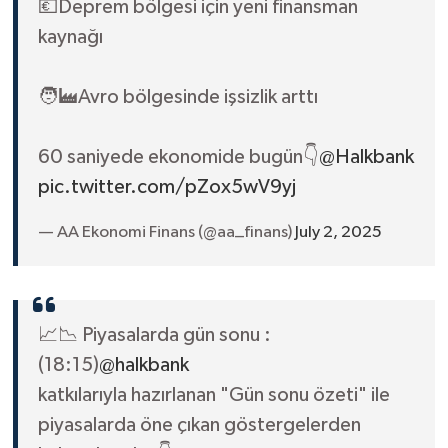
💶Deprem bölgesi için yeni finansman
kaynağı
🧑‍🏭Avro bölgesinde işsizlik arttı
60 saniyede ekonomide bugün👇
@Halkbank
pic.twitter.com/pZox5wV9yj
— AA Ekonomi Finans (@aa_finans)
July 2, 2025
📈📉 Piyasalarda gün sonu :
(18:15)
@halkbank
katkılarıyla hazırlanan "Gün sonu özeti" ile
piyasalarda öne çıkan göstergelerden