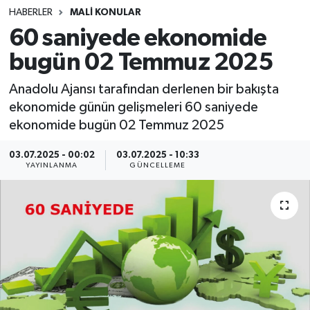
HABERLER
MALİ KONULAR
SINAVLAR
AKADEMİK/BİLİM
60 saniyede ekonomide
bugün 02 Temmuz 2025
YARIŞMA/ETKİNLİKLER
MEVZUAT/KARARLAR
Anadolu Ajansı tarafından derlenen bir bakışta
ANKET
ekonomide günün gelişmeleri 60 saniyede
ekonomide bugün 02 Temmuz 2025
03.07.2025 - 00:02
03.07.2025 - 10:33
YAYINLANMA
GÜNCELLEME