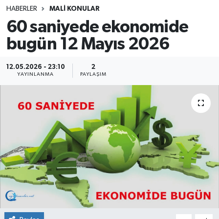
HABERLER
MALİ KONULAR
SINAVLAR
AKADEMİK/BİLİM
60 saniyede ekonomide
bugün 12 Mayıs 2026
YARIŞMA/ETKİNLİKLER
MEVZUAT/KARARLAR
ANKET
12.05.2026 - 23:10
2
YAYINLANMA
PAYLAŞIM