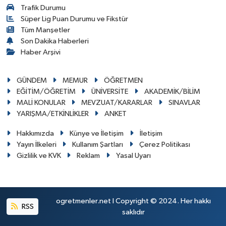
Trafik Durumu
Süper Lig Puan Durumu ve Fikstür
Tüm Manşetler
Son Dakika Haberleri
Haber Arşivi
GÜNDEM
MEMUR
ÖĞRETMEN
EĞİTİM/ÖĞRETİM
ÜNİVERSİTE
AKADEMİK/BİLİM
MALİ KONULAR
MEVZUAT/KARARLAR
SINAVLAR
YARIŞMA/ETKİNLİKLER
ANKET
Hakkımızda
Künye ve İletişim
İletişim
Yayın İlkeleri
Kullanım Şartları
Çerez Politikası
Gizlilik ve KVK
Reklam
Yasal Uyarı
ogretmenler.net I Copyright © 2024. Her hakkı
RSS
saklıdır