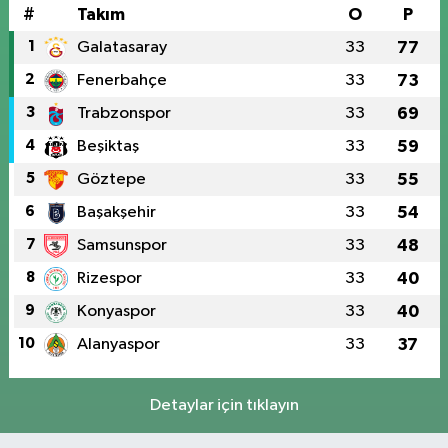
#
Takım
O
P
1
Galatasaray
33
77
2
Fenerbahçe
33
73
3
Trabzonspor
33
69
4
Beşiktaş
33
59
5
Göztepe
33
55
6
Başakşehir
33
54
7
Samsunspor
33
48
8
Rizespor
33
40
9
Konyaspor
33
40
10
Alanyaspor
33
37
Detaylar için tıklayın