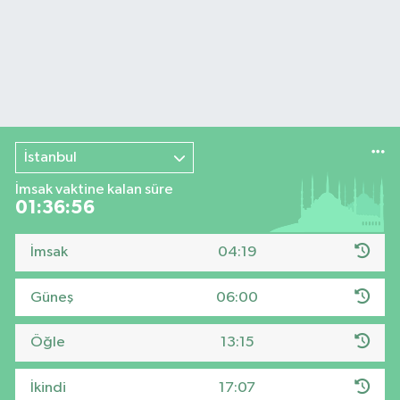
İstanbul
İmsak vaktine kalan süre
01:36:56
İmsak
04:19
Güneş
06:00
Öğle
13:15
İkindi
17:07