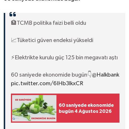
🏦TCMB politika faizi belli oldu
📈Tüketici güven endeksi yükseldi
⚡️Elektrikte kurulu güç 125 bin megavatı aştı
60 saniyede ekonomide bugün👇
@Halkbank
pic.twitter.com/6IHb3lkxCR
60 saniyede ekonomide
bugün 4 Ağustos 2026