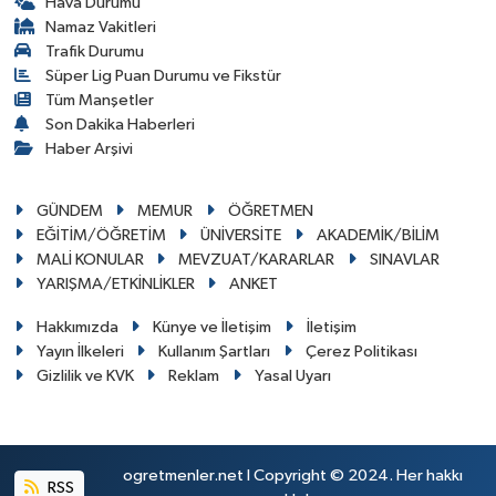
Hava Durumu
Namaz Vakitleri
Trafik Durumu
Süper Lig Puan Durumu ve Fikstür
Tüm Manşetler
Son Dakika Haberleri
Haber Arşivi
GÜNDEM
MEMUR
ÖĞRETMEN
EĞİTİM/ÖĞRETİM
ÜNİVERSİTE
AKADEMİK/BİLİM
MALİ KONULAR
MEVZUAT/KARARLAR
SINAVLAR
YARIŞMA/ETKİNLİKLER
ANKET
Hakkımızda
Künye ve İletişim
İletişim
Yayın İlkeleri
Kullanım Şartları
Çerez Politikası
Gizlilik ve KVK
Reklam
Yasal Uyarı
ogretmenler.net I Copyright © 2024. Her hakkı
RSS