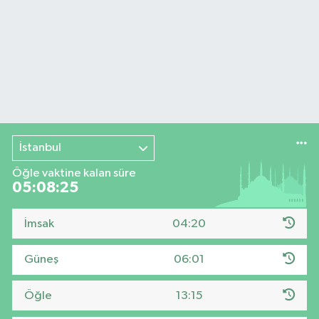
İstanbul
Öğle vaktine kalan süre
05:08:25
İmsak
04:20
Güneş
06:01
Öğle
13:15