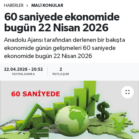
HABERLER
MALİ KONULAR
SINAVLAR
AKADEMİK/BİLİM
60 saniyede ekonomide
bugün 22 Nisan 2026
YARIŞMA/ETKİNLİKLER
MEVZUAT/KARARLAR
Anadolu Ajansı tarafından derlenen bir bakışta
ANKET
ekonomide günün gelişmeleri 60 saniyede
ekonomide bugün 22 Nisan 2026
22.04.2026 - 20:52
2
YAYINLANMA
PAYLAŞIM