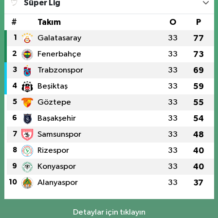
Süper Lig
#
Takım
O
P
1
Galatasaray
33
77
2
Fenerbahçe
33
73
3
Trabzonspor
33
69
4
Beşiktaş
33
59
5
Göztepe
33
55
6
Başakşehir
33
54
7
Samsunspor
33
48
8
Rizespor
33
40
9
Konyaspor
33
40
10
Alanyaspor
33
37
Detaylar için tıklayın