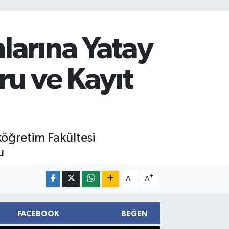
larına Yatay
ru ve Kayıt
köğretim Fakültesi
u
-
+
A
A
FACEBOOK
BEĞEN