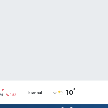
N
74
%-1.82
°
10
İstanbul
20
%0.02
90
%0.19