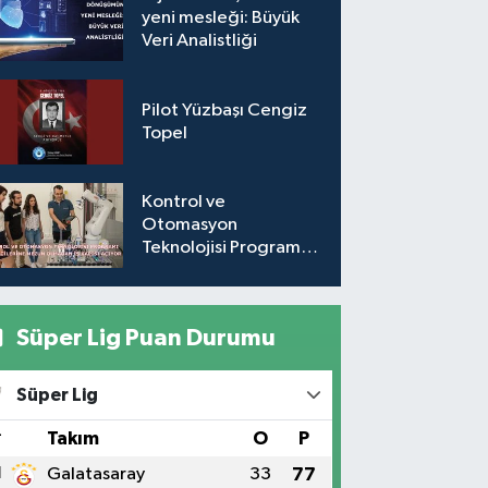
yeni mesleği: Büyük
Veri Analistliği
Pilot Yüzbaşı Cengiz
Topel
Kontrol ve
Otomasyon
Teknolojisi Programı,
öğrencilerine mezun
olmadan iş kapısı
açıyor
Süper Lig Puan Durumu
Süper Lig
#
Takım
O
P
1
Galatasaray
33
77