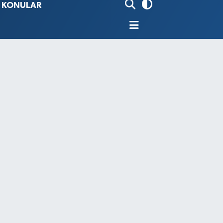
İ KONULAR
80
%0.18
9000
%0.19
0
,00
%0