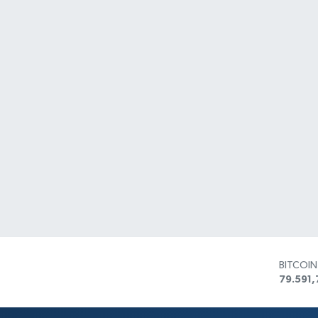
BITCOI
79.591,
DOLAR
45,436
EURO
53,386