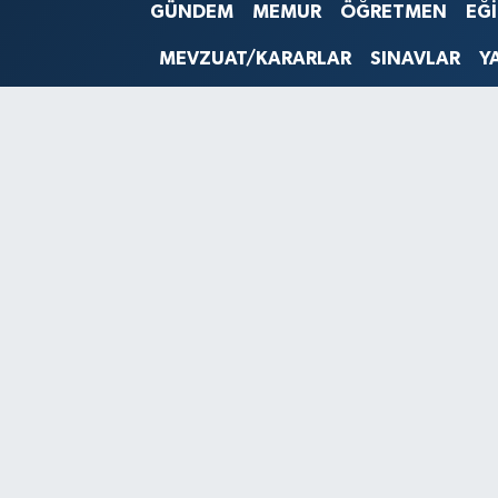
GÜNDEM
MEMUR
ÖĞRETMEN
EĞ
SINAVLAR
AKADEMİK/BİLİM
MEVZUAT/KARARLAR
SINAVLAR
Y
YARIŞMA/ETKİNLİKLER
MEVZUAT/KARARLAR
ANKET