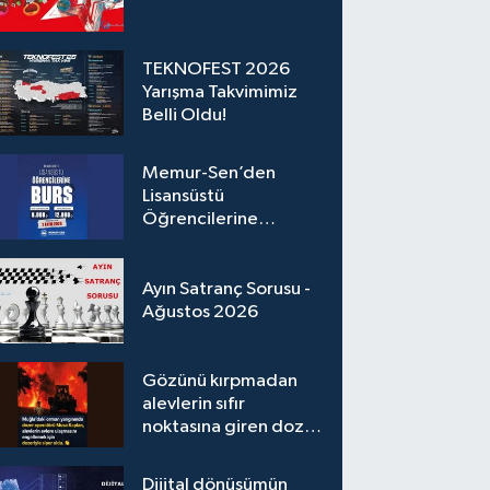
TEKNOFEST 2026
Yarışma Takvimimiz
Belli Oldu!
Memur-Sen’den
Lisansüstü
Öğrencilerine
Karşılıksız Burs
Desteği
Ayın Satranç Sorusu -
Ağustos 2026
Gözünü kırpmadan
alevlerin sıfır
noktasına giren dozer
operatörümüz
Dijital dönüşümün