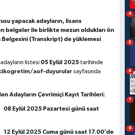
4
usu yapacak adayların, lisans
n belgeler ile birlikte mezun oldukları ön
 Belgesini (Transkript) de yüklemesi
5
adayların listesi
05 Eylül 2025
tarihinde
cikogretim/aof-duyurular
sayfasında
6
en Adayların Çevrimiçi Kayıt Tarihleri:
7
azartesi günü saat
8
ma günü saat 17.00’de