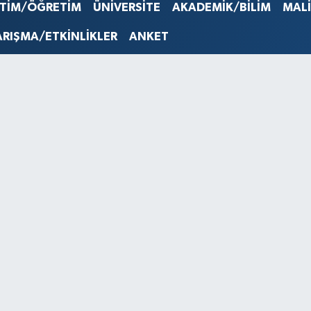
İTİM/ÖĞRETİM
ÜNİVERSİTE
AKADEMİK/BİLİM
MAL
STERLİN
61,603
ARIŞMA/ETKİNLİKLER
ANKET
G.ALTIN
6862,0
BİST10
14.598