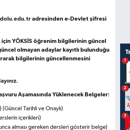
dolu.edu.tr
adresinden e-Devlet şifresi
için YÖKSİS öğrenim bilgilerinin güncel
 güncel olmayan adaylar kayıtlı bulunduğu
T
rak bilgilerinin güncellenmesini
1
layınız.
2
aşvuru Aşamasında Yüklenecek Belgeler:
(Güncel Tarihli ve Onaylı)
3
rslerin içerikleri)
nca alması gereken dersleri gösterir belge)