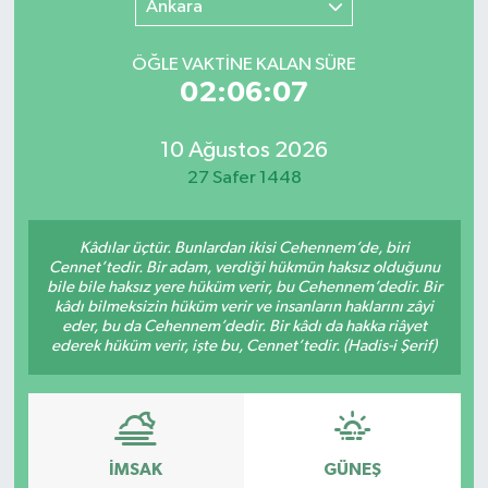
Ankara
SINAVLAR
AKADEMİK/BİLİM
ÖĞLE VAKTİNE KALAN SÜRE
02:06:07
YARIŞMA/ETKİNLİKLER
MEVZUAT/KARARLAR
10 Ağustos 2026
ANKET
27 Safer 1448
Kâdılar üçtür. Bunlardan ikisi Cehennem’de, biri
Cennet’tedir. Bir adam, verdiği hükmün haksız olduğunu
bile bile haksız yere hüküm verir, bu Cehennem’dedir. Bir
kâdı bilmeksizin hüküm verir ve insanların haklarını zâyi
eder, bu da Cehennem’dedir. Bir kâdı da hakka riâyet
ederek hüküm verir, işte bu, Cennet’tedir. (Hadis-i Şerif)
İMSAK
GÜNEŞ