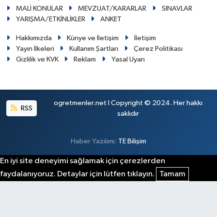
MALİ KONULAR
MEVZUAT/KARARLAR
SINAVLAR
YARIŞMA/ETKİNLİKLER
ANKET
Hakkımızda
Künye ve İletişim
İletişim
Yayın İlkeleri
Kullanım Şartları
Çerez Politikası
Gizlilik ve KVK
Reklam
Yasal Uyarı
ogretmenler.net I Copyright © 2024. Her hakkı
RSS
saklıdır
Haber Yazılımı:
TE Bilişim
En iyi site deneyimi sağlamak için çerezlerden
faydalanıyoruz. Detaylar için lütfen tıklayın.
Tamam