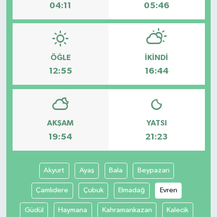
04:11
05:46
ÖĞLE
İKINDI
12:55
16:44
AKŞAM
YATSI
19:54
21:23
Akyurt
Ayaş
Bala
Beypazarı
Çamlıdere
Çubuk
Elmadağ
Evren
Güdül
Haymana
Kahramankazan
Kalecik