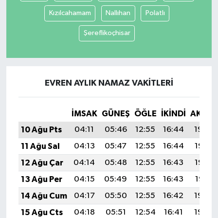
Kızılcahamam
Nallıhan
Polatlı
Şereflikoçhisar
EVREN AYLIK NAMAZ VAKITLERI
İMSAK
GÜNEŞ
ÖĞLE
İKINDI
AKŞA
10 Ağu Pts
04:11
05:46
12:55
16:44
19:54
11 Ağu Sal
04:13
05:47
12:55
16:44
19:53
12 Ağu Çar
04:14
05:48
12:55
16:43
19:52
13 Ağu Per
04:15
05:49
12:55
16:43
19:51
14 Ağu Cum
04:17
05:50
12:55
16:42
19:49
15 Ağu Cts
04:18
05:51
12:54
16:41
19:48