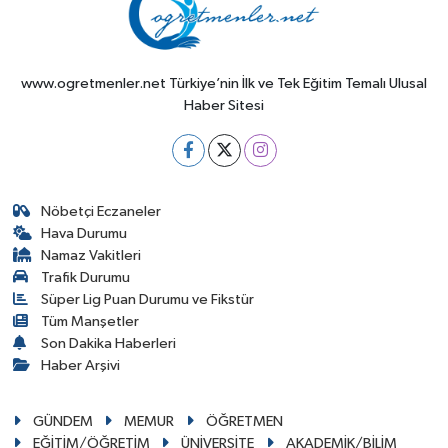
www.ogretmenler.net Türkiye’nin İlk ve Tek Eğitim Temalı Ulusal
Haber Sitesi
Nöbetçi Eczaneler
Hava Durumu
Namaz Vakitleri
Trafik Durumu
Süper Lig Puan Durumu ve Fikstür
Tüm Manşetler
Son Dakika Haberleri
Haber Arşivi
GÜNDEM
MEMUR
ÖĞRETMEN
EĞİTİM/ÖĞRETİM
ÜNİVERSİTE
AKADEMİK/BİLİM