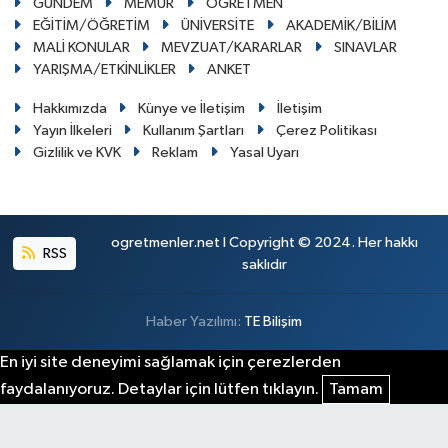
GÜNDEM
MEMUR
ÖĞRETMEN
EĞİTİM/ÖĞRETİM
ÜNİVERSİTE
AKADEMİK/BİLİM
MALİ KONULAR
MEVZUAT/KARARLAR
SINAVLAR
YARIŞMA/ETKİNLİKLER
ANKET
Hakkımızda
Künye ve İletişim
İletişim
Yayın İlkeleri
Kullanım Şartları
Çerez Politikası
Gizlilik ve KVK
Reklam
Yasal Uyarı
ogretmenler.net I Copyright © 2024. Her hakkı
RSS
saklıdır
Haber Yazılımı:
TE Bilişim
En iyi site deneyimi sağlamak için çerezlerden
faydalanıyoruz. Detaylar için lütfen tıklayın.
Tamam