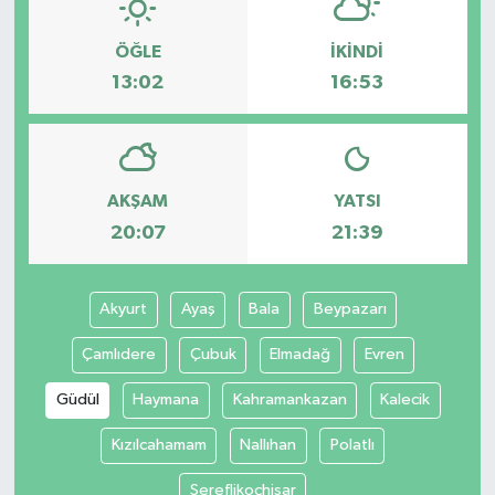
ÖĞLE
İKINDI
13:02
16:53
AKŞAM
YATSI
20:07
21:39
Akyurt
Ayaş
Bala
Beypazarı
Çamlıdere
Çubuk
Elmadağ
Evren
Güdül
Haymana
Kahramankazan
Kalecik
Kızılcahamam
Nallıhan
Polatlı
Şereflikoçhisar