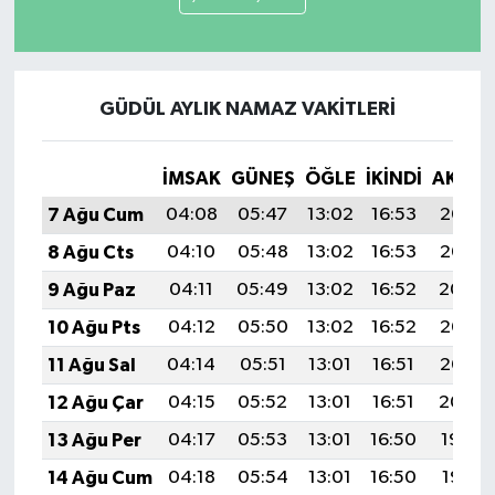
GÜDÜL AYLIK NAMAZ VAKITLERI
İMSAK
GÜNEŞ
ÖĞLE
İKINDI
AKŞA
7 Ağu Cum
04:08
05:47
13:02
16:53
20:07
8 Ağu Cts
04:10
05:48
13:02
16:53
20:05
9 Ağu Paz
04:11
05:49
13:02
16:52
20:04
10 Ağu Pts
04:12
05:50
13:02
16:52
20:03
11 Ağu Sal
04:14
05:51
13:01
16:51
20:02
12 Ağu Çar
04:15
05:52
13:01
16:51
20:00
13 Ağu Per
04:17
05:53
13:01
16:50
19:59
14 Ağu Cum
04:18
05:54
13:01
16:50
19:58