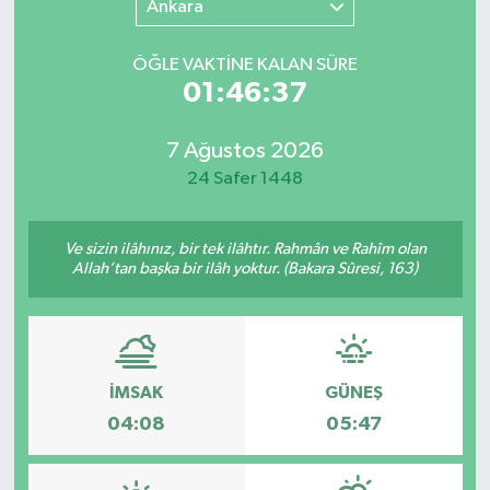
Ankara
SINAVLAR
AKADEMİK/BİLİM
ÖĞLE VAKTİNE KALAN SÜRE
01:46:37
YARIŞMA/ETKİNLİKLER
MEVZUAT/KARARLAR
7 Ağustos 2026
ANKET
24 Safer 1448
Ve sizin ilâhınız, bir tek ilâhtır. Rahmân ve Rahîm olan
Allah’tan başka bir ilâh yoktur. (Bakara Sûresi, 163)
İMSAK
GÜNEŞ
04:08
05:47