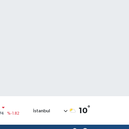
°
10
İstanbul
20
%0.02
90
%0.19