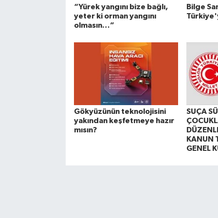
“Yürek yangını bize bağlı,
Bilge S
yeter ki orman yangını
Türkiye'y
olmasın…”
Gökyüzünün teknolojisini
SUÇA S
yakından keşfetmeye hazır
ÇOCUKLA
mısın?
DÜZENLE
KANUN T
GENEL 