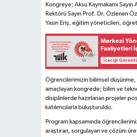
Kongreye; Aksu Kaymakamı Sayın A
Rektörü Sayın Prof. Dr. Özlenen Öz
Yasin Eriş, eğitim yöneticileri, öğre
Merkezi Yön
Faaliyetleri
İçeriği Görünt
Öğrencilerimizin bilimsel düşünme, 
amaçlayan kongrede; bilim ve teknolo
disiplinlerde hazırlanan projeler post
katılımcılarla buluşturuldu.
Program kapsamında öğrencilerimiz;
araştıran, sorgulayan ve çözüm ürete