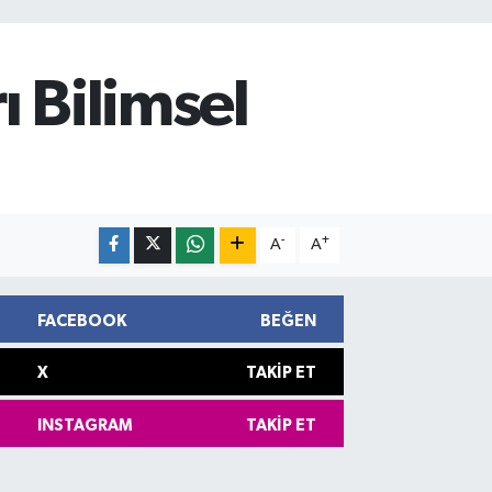
ı Bilimsel
-
+
A
A
FACEBOOK
BEĞEN
X
TAKIP ET
INSTAGRAM
TAKIP ET