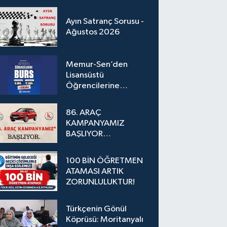
Ayın Satranç Sorusu -
Ağustos 2026
Memur-Sen’den
Lisansüstü
Öğrencilerine
Karşılıksız Burs
Desteği
86. ARAÇ
KAMPANYAMIZ
BAŞLIYOR…
100 BİN ÖĞRETMEN
ATAMASI ARTIK
ZORUNLULUKTUR!
Türkçenin Gönül
Köprüsü: Moritanyalı