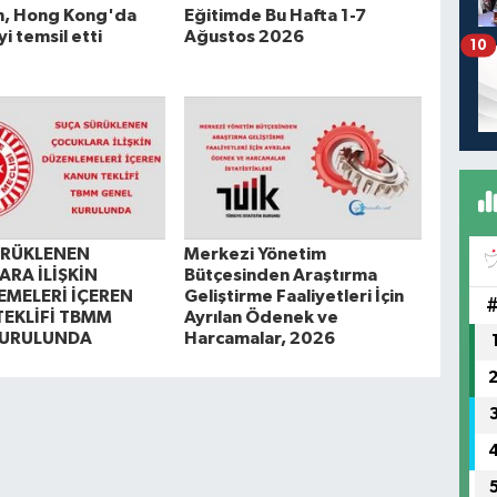
an, Hong Kong'da
Eğitimde Bu Hafta 1-7
i temsil etti
Ağustos 2026
10
ÜRÜKLENEN
Merkezi Yönetim
RA İLİŞKİN
Bütçesinden Araştırma
MELERİ İÇEREN
Geliştirme Faaliyetleri İçin
EKLİFİ TBMM
Ayrılan Ödenek ve
KURULUNDA
Harcamalar, 2026