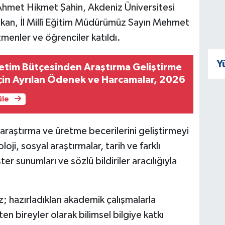
hmet Hikmet Şahin, Akdeniz Üniversitesi
kan, İl Millî Eğitim Müdürümüz Sayın Mehmet
tmenler ve öğrenciler katıldı.
Y
etim Bütçesinden Araştırma Geliştirme
 İçin Ayrılan Ödenek ve Harcamalar, 2026
üle
araştırma ve üretme becerilerini geliştirmeyi
ji, sosyal araştırmalar, tarih ve farklı
er sunumları ve sözlü bildiriler aracılığıyla
 hazırladıkları akademik çalışmalarla
n bireyler olarak bilimsel bilgiye katkı