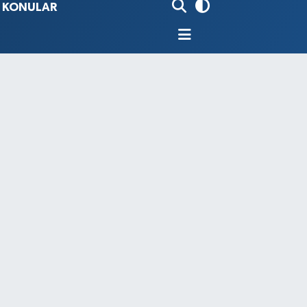
İ KONULAR
80
%0.18
9000
%0.19
0
,00
%0
N
74
%-1.82