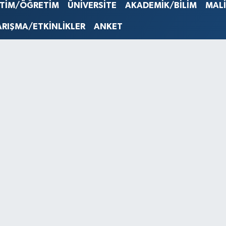
STERLİN
İTİM/ÖĞRETİM
ÜNİVERSİTE
AKADEMİK/BİLİM
MAL
61,603
G.ALTIN
ARIŞMA/ETKİNLİKLER
ANKET
6862,0
BİST10
14.598
BITCOI
79.591,