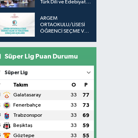
Türk Dili ve Edebiyatı
Öğrencileri
ARGEM
ORTAOKULU/LİSESİ
ÖĞRENCİ SEÇME VE
YERLEŞTİRME
SONUÇLARI
AÇIKLANDI
Süper Lig Puan Durumu
Süper Lig
#
Takım
O
P
1
Galatasaray
33
77
2
Fenerbahçe
33
73
3
Trabzonspor
33
69
4
Beşiktaş
33
59
5
Göztepe
33
55