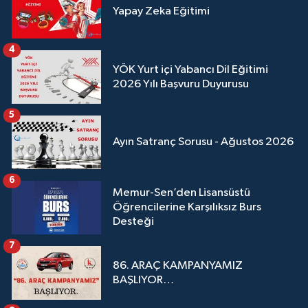
Yapay Zeka Eğitimi
4
YÖK Yurt içi Yabancı Dil Eğitimi
2026 Yılı Başvuru Duyurusu
5
Ayın Satranç Sorusu - Ağustos 2026
6
Memur-Sen’den Lisansüstü
Öğrencilerine Karşılıksız Burs
Desteği
7
86. ARAÇ KAMPANYAMIZ
BAŞLIYOR…