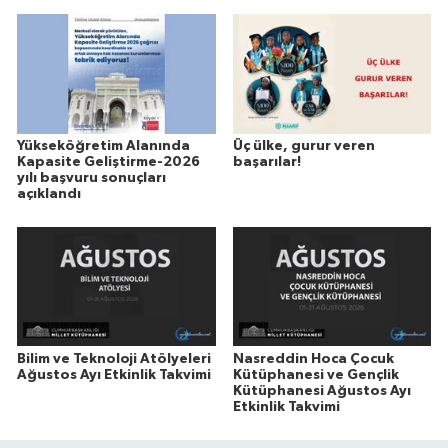
Yükseköğretim Alanında
Üç ülke, gurur veren
Kapasite Geliştirme-2026
başarılar!
yılı başvuru sonuçları
açıklandı
Bilim ve Teknoloji Atölyeleri
Nasreddin Hoca Çocuk
Ağustos Ayı Etkinlik Takvimi
Kütüphanesi ve Gençlik
Kütüphanesi Ağustos Ayı
Etkinlik Takvimi