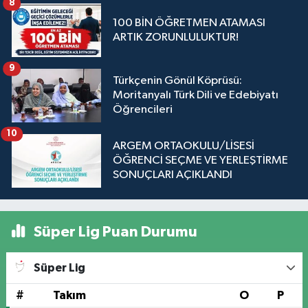
8
100 BİN ÖĞRETMEN ATAMASI
ARTIK ZORUNLULUKTUR!
9
Türkçenin Gönül Köprüsü:
Moritanyalı Türk Dili ve Edebiyatı
Öğrencileri
10
ARGEM ORTAOKULU/LİSESİ
ÖĞRENCİ SEÇME VE YERLEŞTİRME
SONUÇLARI AÇIKLANDI
Süper Lig Puan Durumu
Süper Lig
#
Takım
O
P