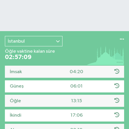
İstanbul
Öğle vaktine kalan süre
02:57:09
İmsak
04:20
Güneş
06:01
Öğle
13:15
İkindi
17:06