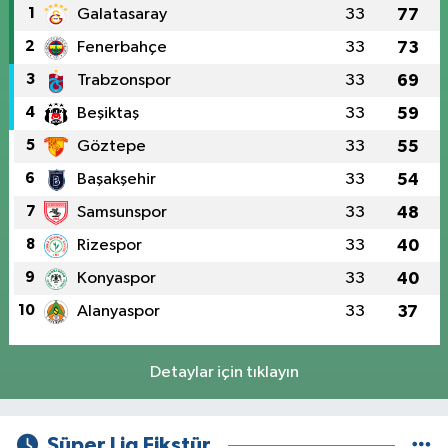
1
Galatasaray
33
77
2
Fenerbahçe
33
73
3
Trabzonspor
33
69
4
Beşiktaş
33
59
5
Göztepe
33
55
6
Başakşehir
33
54
7
Samsunspor
33
48
8
Rizespor
33
40
9
Konyaspor
33
40
10
Alanyaspor
33
37
Detaylar için tıklayın
Süper Lig Fikstür