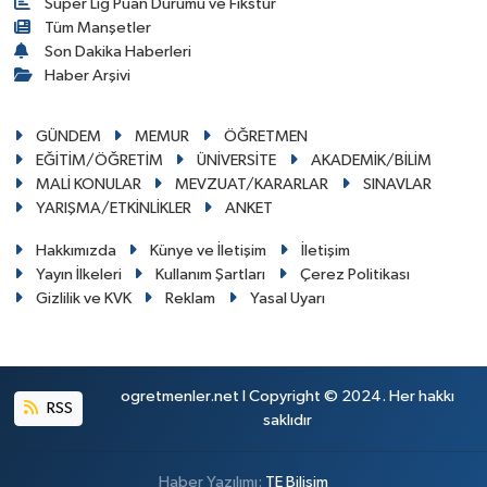
Süper Lig Puan Durumu ve Fikstür
Tüm Manşetler
Son Dakika Haberleri
Haber Arşivi
GÜNDEM
MEMUR
ÖĞRETMEN
EĞİTİM/ÖĞRETİM
ÜNİVERSİTE
AKADEMİK/BİLİM
MALİ KONULAR
MEVZUAT/KARARLAR
SINAVLAR
YARIŞMA/ETKİNLİKLER
ANKET
Hakkımızda
Künye ve İletişim
İletişim
Yayın İlkeleri
Kullanım Şartları
Çerez Politikası
Gizlilik ve KVK
Reklam
Yasal Uyarı
ogretmenler.net I Copyright © 2024. Her hakkı
RSS
saklıdır
Haber Yazılımı:
TE Bilişim