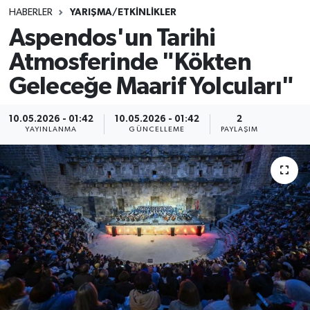
HABERLER
YARIŞMA/ETKİNLİKLER
SINAVLAR
AKADEMİK/BİLİM
Aspendos'un Tarihi
Atmosferinde "Kökten
YARIŞMA/ETKİNLİKLER
MEVZUAT/KARARLAR
Geleceğe Maarif Yolcuları"
ANKET
10.05.2026 - 01:42
10.05.2026 - 01:42
2
YAYINLANMA
GÜNCELLEME
PAYLAŞIM