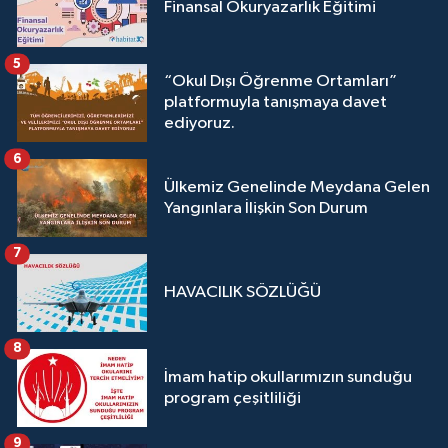
Finansal Okuryazarlık Eğitimi
5
“Okul Dışı Öğrenme Ortamları”
platformuyla tanışmaya davet
ediyoruz.
6
Ülkemiz Genelinde Meydana Gelen
Yangınlara İlişkin Son Durum
7
HAVACILIK SÖZLÜĞÜ
8
İmam hatip okullarımızın sunduğu
program çeşitliliği
9