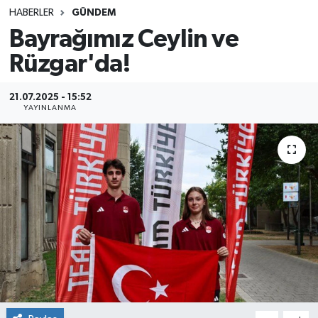
HABERLER
GÜNDEM
SINAVLAR
AKADEMİK/BİLİM
Bayrağımız Ceylin ve
Rüzgar'da!
YARIŞMA/ETKİNLİKLER
MEVZUAT/KARARLAR
ANKET
21.07.2025 - 15:52
YAYINLANMA