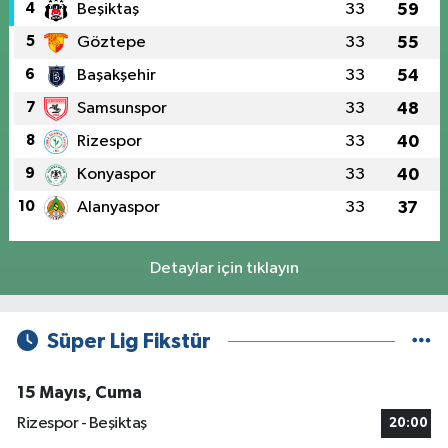
4
Beşiktaş
33
59
5
Göztepe
33
55
6
Başakşehir
33
54
7
Samsunspor
33
48
8
Rizespor
33
40
9
Konyaspor
33
40
10
Alanyaspor
33
37
Detaylar için tıklayın
Süper Lig Fikstür
15 Mayıs, Cuma
Rizespor - Beşiktaş
20:00