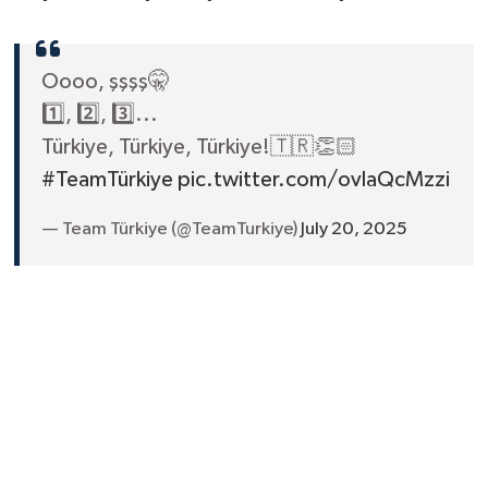
Oooo, şşşş🤫
1️⃣, 2️⃣, 3️⃣...
Türkiye, Türkiye, Türkiye!🇹🇷👏🏻
#TeamTürkiye
pic.twitter.com/ovlaQcMzzi
— Team Türkiye (@TeamTurkiye)
July 20, 2025