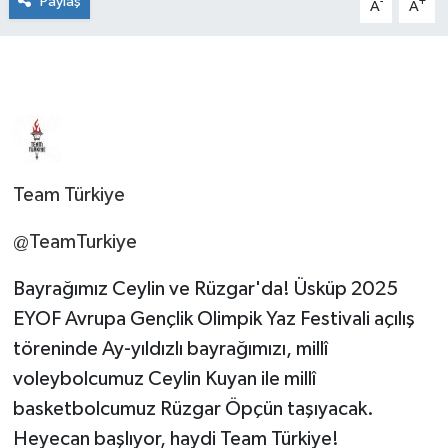
Paylaş
-
+
A
A
Team Türkiye
@TeamTurkiye
Bayrağımız Ceylin ve Rüzgar'da! Üsküp 2025
EYOF Avrupa Gençlik Olimpik Yaz Festivali açılış
töreninde Ay-yıldızlı bayrağımızı, millî
voleybolcumuz Ceylin Kuyan ile millî
basketbolcumuz Rüzgar Öpçün taşıyacak.
Heyecan başlıyor, haydi Team Türkiye!