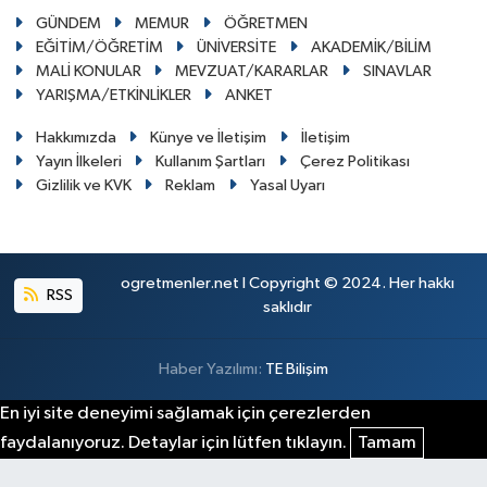
GÜNDEM
MEMUR
ÖĞRETMEN
EĞİTİM/ÖĞRETİM
ÜNİVERSİTE
AKADEMİK/BİLİM
MALİ KONULAR
MEVZUAT/KARARLAR
SINAVLAR
YARIŞMA/ETKİNLİKLER
ANKET
Hakkımızda
Künye ve İletişim
İletişim
Yayın İlkeleri
Kullanım Şartları
Çerez Politikası
Gizlilik ve KVK
Reklam
Yasal Uyarı
ogretmenler.net I Copyright © 2024. Her hakkı
RSS
saklıdır
Haber Yazılımı:
TE Bilişim
En iyi site deneyimi sağlamak için çerezlerden
faydalanıyoruz. Detaylar için lütfen tıklayın.
Tamam