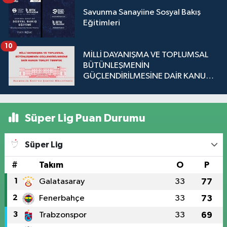
Savunma Sanayiine Sosyal Bakış
Eğitimleri
10
MİLLİ DAYANIŞMA VE TOPLUMSAL
BÜTÜNLEŞMENİN
GÜÇLENDİRİLMESİNE DAİR KANUN
TEKLİFİ TBMM'DE
Süper Lig Puan Durumu
Süper Lig
#
Takım
O
P
1
Galatasaray
33
77
2
Fenerbahçe
33
73
3
Trabzonspor
33
69