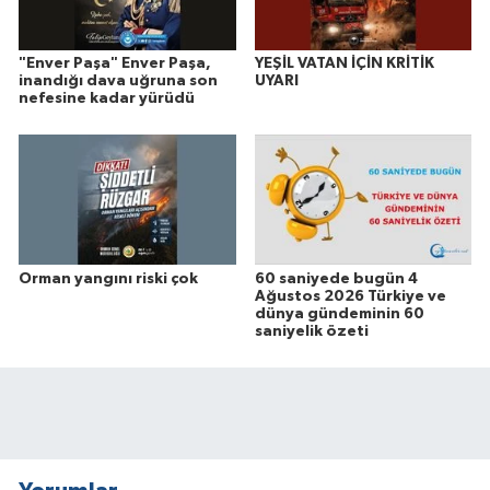
"Enver Paşa" Enver Paşa,
YEŞİL VATAN İÇİN KRİTİK
inandığı dava uğruna son
UYARI
nefesine kadar yürüdü
Orman yangını riski çok
60 saniyede bugün 4
Ağustos 2026 Türkiye ve
dünya gündeminin 60
saniyelik özeti