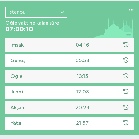
İstanbul
Öğle vaktine kalan süre
07:00:09
İmsak
04:16
Güneş
05:58
Öğle
13:15
İkindi
17:08
Akşam
20:23
Yatsı
21:57