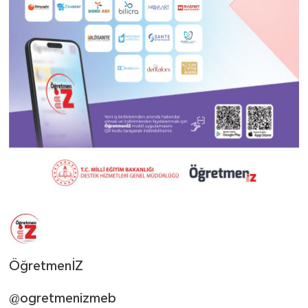
ÖğretmenİZ
@ogretmenizmeb