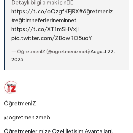
Detaylı bilgi almak için👉🏻
https://t.co/oQzgfKFjRX
#öğretmeniz
#eğitimneferlerineminnet
https://t.co/XT1mSHVxJi
pic.twitter.com/ZBowRO5uoY
— ÖğretmenİZ (@ogretmenizmeb)
August 22,
2025
ÖğretmenİZ
@ogretmenizmeb
Öğretmenlerimize Özel İletişim Avantajları!