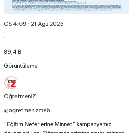
ÖS 4:09 · 21 Ağu 2025
·
89,4 B
Görüntüleme
ÖğretmenİZ
@ogretmenizmeb
“Eğitim Neferlerine Minnet” kampanyamız