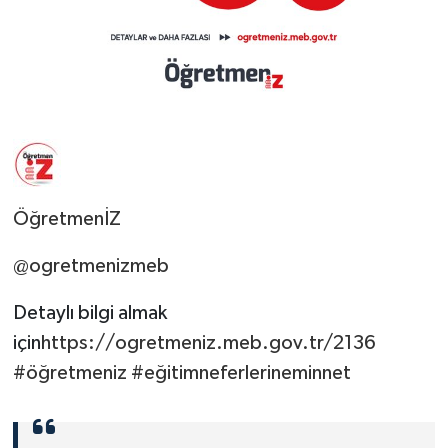
ÖğretmenİZ
@ogretmenizmeb
Detaylı bilgi almak
için
https://ogretmeniz.meb.gov.tr/2136
#öğretmeniz
#eğitimneferlerineminnet