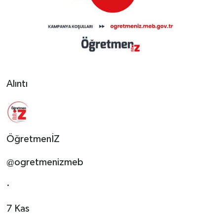
Alıntı
ÖğretmenİZ
@ogretmenizmeb
·
7 Kas