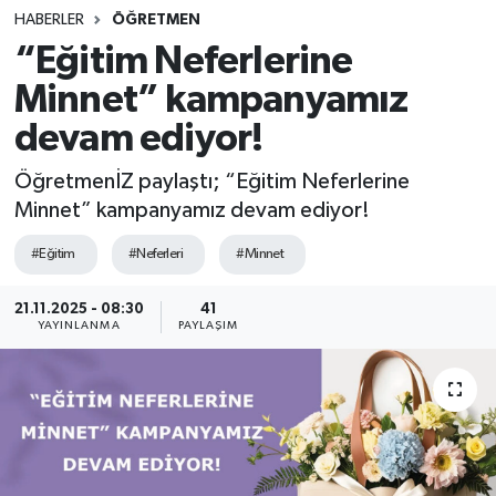
HABERLER
ÖĞRETMEN
SINAVLAR
AKADEMİK/BİLİM
“Eğitim Neferlerine
Minnet” kampanyamız
YARIŞMA/ETKİNLİKLER
MEVZUAT/KARARLAR
devam ediyor!
ANKET
ÖğretmenİZ paylaştı; “Eğitim Neferlerine
Minnet” kampanyamız devam ediyor!
#Eğitim
#Neferleri
#Minnet
21.11.2025 - 08:30
41
YAYINLANMA
PAYLAŞIM