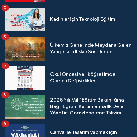
5
Kadınlar için Teknoloji Eğitimi
6
Ülkemiz Genelinde Meydana Gelen
Yangınlara İlişkin Son Durum
7
Okul Öncesi ve İlköğretimde
Önemli Değişiklikler
8
2026 Yılı Millî Eğitim Bakanlığına
Bağlı Eğitim Kurumlarına İlk Defa
Yönetici Görevlendirme Takvimi
(Güncel)
9
Canva ile Tasarım yapmak için