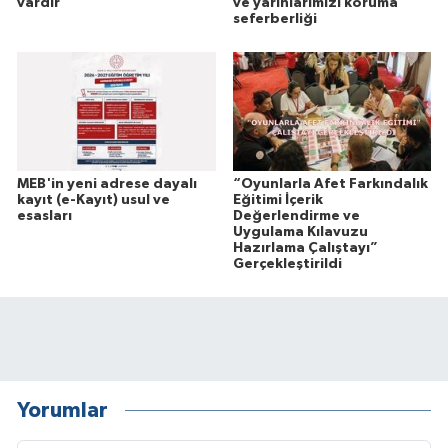
vardır
ve yarınlarımızı koruma
seferberliği
MEB'in yeni adrese dayalı
“Oyunlarla Afet Farkındalık
kayıt (e-Kayıt) usul ve
Eğitimi İçerik
esasları
Değerlendirme ve
Uygulama Kılavuzu
Hazırlama Çalıştayı”
Gerçekleştirildi
Yorumlar