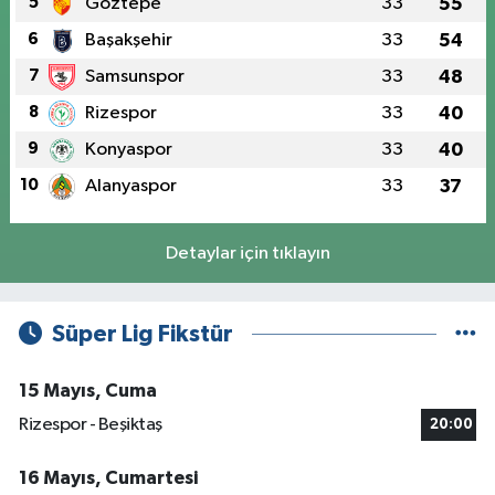
5
Göztepe
33
55
6
Başakşehir
33
54
7
Samsunspor
33
48
8
Rizespor
33
40
9
Konyaspor
33
40
10
Alanyaspor
33
37
Detaylar için tıklayın
Süper Lig Fikstür
15 Mayıs, Cuma
Rizespor - Beşiktaş
20:00
16 Mayıs, Cumartesi