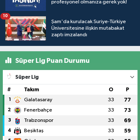
profesyonel olmanıza gerek yok!
10
Şam'da kurulacak Suriye-Türkiye
Üniversitesine ilişkin mutabakat
zaptı imzalandı
Süper Lig Puan Durumu
Süper Lig
#
Takım
O
P
1
Galatasaray
33
77
2
Fenerbahçe
33
73
3
Trabzonspor
33
69
4
Beşiktaş
33
59