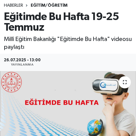
HABERLER
EĞİTİM/ÖĞRETİM
SINAVLAR
AKADEMİK/BİLİM
Eğitimde Bu Hafta 19-25
Temmuz
YARIŞMA/ETKİNLİKLER
MEVZUAT/KARARLAR
Millî Eğitim Bakanlığı "Eğitimde Bu Hafta" videosu
ANKET
paylaştı
26.07.2025 - 13:00
YAYINLANMA