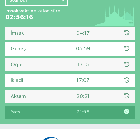
İstanbul
İmsak vaktine kalan süre
02:56:15
İmsak
04:17
Güneş
05:59
Öğle
13:15
İkindi
17:07
Akşam
20:21
Yatsı
21:56