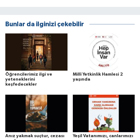
Bunlar da ilginizi çekebilir
Öğrencilerimiz ilgi ve
Millî Yetkinlik Hamlesi 2
yeteneklerini
yaşında
keşfedecekler
Anız yakmak suçtur, cezası
Yeşil Vatanımızı, canlarımızı