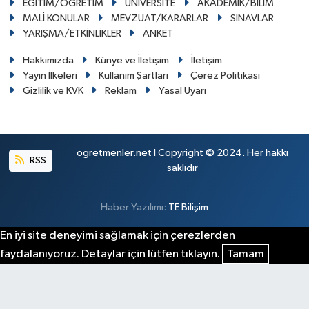
EĞİTİM/ÖĞRETİM
ÜNİVERSİTE
AKADEMİK/BİLİM
MALİ KONULAR
MEVZUAT/KARARLAR
SINAVLAR
YARIŞMA/ETKİNLİKLER
ANKET
Hakkımızda
Künye ve İletişim
İletişim
Yayın İlkeleri
Kullanım Şartları
Çerez Politikası
Gizlilik ve KVK
Reklam
Yasal Uyarı
ogretmenler.net I Copyright © 2024. Her hakkı
RSS
saklıdır
Haber Yazılımı:
TE Bilişim
En iyi site deneyimi sağlamak için çerezlerden
faydalanıyoruz. Detaylar için lütfen tıklayın.
Tamam