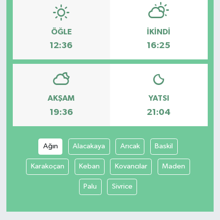
ÖĞLE
İKINDI
12:36
16:25
AKŞAM
YATSI
19:36
21:04
Ağın
Alacakaya
Arıcak
Baskil
Karakoçan
Keban
Kovancılar
Maden
Palu
Sivrice