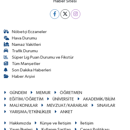
Haber Sitesi
Nöbetçi Eczaneler
Hava Durumu
Namaz Vakitleri
Trafik Durumu
Süper Lig Puan Durumu ve Fikstür
Tüm Manşetler
Son Dakika Haberleri
Haber Arşivi
GÜNDEM
MEMUR
ÖĞRETMEN
EĞİTİM/ÖĞRETİM
ÜNİVERSİTE
AKADEMİK/BİLİM
MALİ KONULAR
MEVZUAT/KARARLAR
SINAVLAR
YARIŞMA/ETKİNLİKLER
ANKET
Hakkımızda
Künye ve İletişim
İletişim
Yayın İlkeleri
Kullanım Şartları
Çerez Politikası