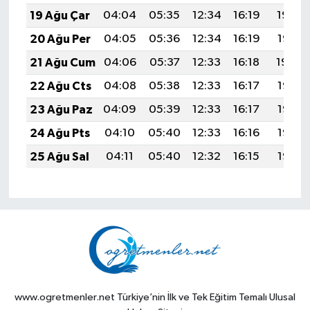
19 Ağu Çar
04:04
05:35
12:34
16:19
19:23
20 Ağu Per
04:05
05:36
12:34
16:19
19:21
21 Ağu Cum
04:06
05:37
12:33
16:18
19:20
22 Ağu Cts
04:08
05:38
12:33
16:17
19:19
23 Ağu Paz
04:09
05:39
12:33
16:17
19:17
24 Ağu Pts
04:10
05:40
12:33
16:16
19:16
25 Ağu Sal
04:11
05:40
12:32
16:15
19:14
www.ogretmenler.net Türkiye’nin İlk ve Tek Eğitim Temalı Ulusal