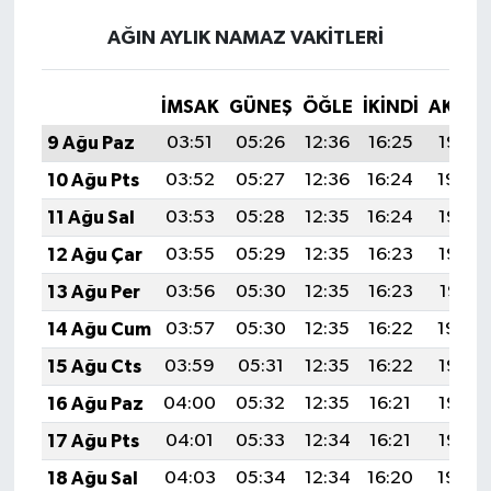
AĞIN AYLIK NAMAZ VAKITLERI
İMSAK
GÜNEŞ
ÖĞLE
İKINDI
AKŞA
9 Ağu Paz
03:51
05:26
12:36
16:25
19:36
10 Ağu Pts
03:52
05:27
12:36
16:24
19:34
11 Ağu Sal
03:53
05:28
12:35
16:24
19:33
12 Ağu Çar
03:55
05:29
12:35
16:23
19:32
13 Ağu Per
03:56
05:30
12:35
16:23
19:31
14 Ağu Cum
03:57
05:30
12:35
16:22
19:29
15 Ağu Cts
03:59
05:31
12:35
16:22
19:28
16 Ağu Paz
04:00
05:32
12:35
16:21
19:27
17 Ağu Pts
04:01
05:33
12:34
16:21
19:26
18 Ağu Sal
04:03
05:34
12:34
16:20
19:24