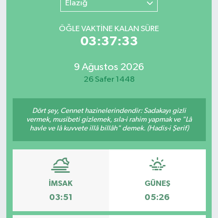
Elazığ
SINAVLAR
AKADEMİK/BİLİM
ÖĞLE VAKTİNE KALAN SÜRE
03:37:33
YARIŞMA/ETKİNLİKLER
MEVZUAT/KARARLAR
9 Ağustos 2026
ANKET
26 Safer 1448
Dört şey, Cennet hazinelerindendir: Sadakayı gizli
vermek, musibeti gizlemek, sıla-i rahim yapmak ve "Lâ
havle ve lâ kuvvete illâ billâh" demek. (Hadis-i Şerif)
İMSAK
GÜNEŞ
03:51
05:26